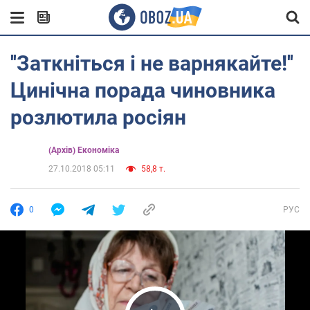
''Заткніться і не варнякайте!''
Цинічна порада чиновника
розлютила росіян
(Архів) Економіка
27.10.2018 05:11
58,8 т.
0
РУС