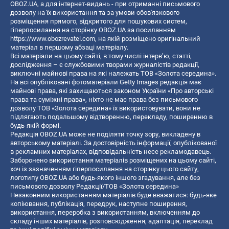
OBOZ.UA, а для інтернет-видань - при отриманні письмового
дозволу на їх використання та за умови обов'язкового
розміщення прямого, відкритого для пошукових систем,
гіперпосилання на сторінку OBOZ.UA за посиланням
https://www.obozrevatel.com
, на якій розміщено оригінальний
матеріал в першому абзаці матеріалу.
Всі матеріали на цьому сайті, в тому числі інтерв’ю, статті,
дослідження – є службовими творами журналістів редакції,
виключні майнові права на які належать ТОВ «Золота середина».
На всі опубліковані фотоматеріали Getty Images редакція має
майнові права, які захищаються законом України «Про авторські
права та суміжні права», ніхто не має права без письмового
дозволу ТОВ «Золота середина» їх використовувати, вони не
підлягають подальшому відтворенню, перекладу, поширенню в
будь-якій формі.
Редакція OBOZ.UA може не поділяти точку зору, викладену в
авторському матеріалі. За достовірність інформації, опублікованої
в рекламних матеріалах, відповідальність несе рекламодавець.
Заборонено використання матеріалів розміщених на цьому сайті,
хоч із зазначенням гіперпосилання на сторінку цього сайту,
логотипу OBOZ.UA або будь-якого іншого згадування, але без
письмового дозволу Редакції/ТОВ «Золота середина»
Незаконним використанням матеріалів буде вважатися: будь-яке
копiювання, публiкацiя, передрук, наступне поширення,
використання, переробка з використанням, включенням до
складу інших матеріалів, розповсюдження, адаптація, переклад