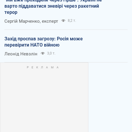
варто піддаватися зневірі через ракетний
терор
Сергій Марченко, експерт
8,2 т.
Захід проспав загрозу: Росія може
перевірити НАТО війною
Леонід Невзлін
3,0 т.