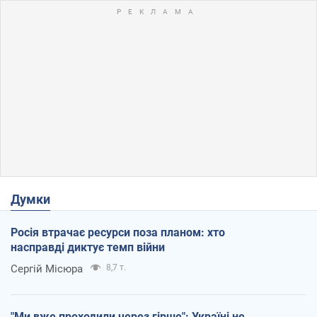
Думки
Росія втрачає ресурси поза планом: хто
насправді диктує темп війни
Сергій Місюра
8,7 т.
"Ми вже проходили через гірше": Україні не