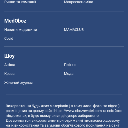
Ринки та компанії
Макроекономіка
MedOboz
Новини медицини
MAMACLUB
Covid
Шоу
Афіша
Плітки
Краса
Мода
Жіночий журнал
Використання будь-яких матеріалів ( в тому числі фото- та відео-),
розміщених на цьому сайті
https://www.obozrevatel.com
та всіх його
піддоменах, в будь-якому вигляді суворо заборонено.
Дозволяється використання при отриманні письмового дозволу
на їх використання та за умови обов'язкового посилання на сайт