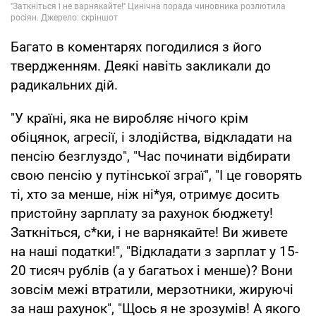
Багато в коментарях погодилися з його
твердженням. Деякі навіть закликали до
радикальних дій.
"У країні, яка не виробляє нічого крім
обіцянок, агресії, і злодійства, відкладати на
пенсію безглуздо", "Час починати відбирати
свою пенсію у путінської зграї", "І це говорять
ті, хто за менше, ніж ні*уя, отримує досить
пристойну зарплату за рахунок бюджету!
Заткніться, с*ки, і не варнякайте! Ви живете
на наші податки!", "Відкладати з зарплат у 15-
20 тисяч рублів (а у багатьох і менше)? Вони
зовсім межі втратили, мерзотники, жируючі
за наш рахунок", "Щось я не зрозумів! А якого