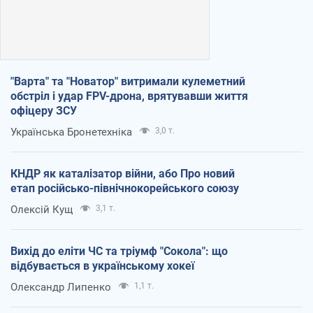
"Варта" та "Новатор" витримали кулеметний
обстріл і удар FPV-дрона, врятувавши життя
офіцеру ЗСУ
Українська Бронетехніка
3,0 т.
КНДР як каталізатор війни, або Про новий
етап російсько-північнокорейського союзу
Олексій Кущ
3,1 т.
Вихід до еліти ЧС та тріумф "Сокола": що
відбувається в українському хокеї
Олександр Липенко
1,1 т.