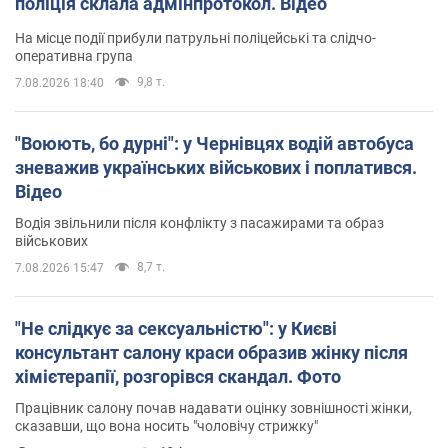
поліція склала адмінпротокол. Відео
На місце події прибули патрульні поліцейські та слідчо-
оперативна група
9,8 т.
7.08.2026 18:40
"Воюють, бо дурні": у Чернівцях водій автобуса
зневажив українських військових і поплатився.
Відео
Водія звільнили після конфлікту з пасажирами та образ
військових
8,7 т.
7.08.2026 15:47
"Не слідкує за сексуальністю": у Києві
консультант салону краси образив жінку після
хімієтерапії, розгорівся скандал. Фото
Працівник салону почав надавати оцінку зовнішності жінки,
сказавши, що вона носить "чоловічу стрижку"