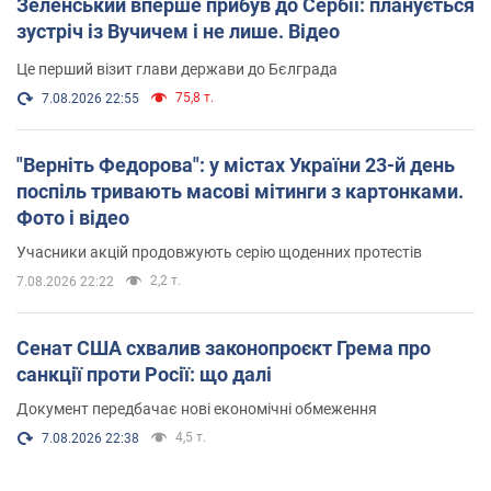
Зеленський вперше прибув до Сербії: планується
зустріч із Вучичем і не лише. Відео
Це перший візит глави держави до Бєлграда
75,8 т.
7.08.2026 22:55
"Верніть Федорова": у містах України 23-й день
поспіль тривають масові мітинги з картонками.
Фото і відео
Учасники акцій продовжують серію щоденних протестів
2,2 т.
7.08.2026 22:22
Сенат США схвалив законопроєкт Грема про
санкції проти Росії: що далі
Документ передбачає нові економічні обмеження
4,5 т.
7.08.2026 22:38