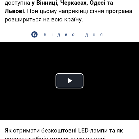
доступна
у Вінниці, Черкасах, Одесі та
Львові
. При цьому наприкінці січня програма
розшириться на всю країну.
Відео дня
Play Video
Як отримати безкоштовні LED-лампи та як
провести обмін старих ламп на нові –