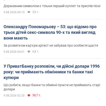
Державним символом є тільки перший куплет та приспів пісні
3,0 т.
9.08.2026 09:15
Олександру Пономарьову – 53: що відомо про
трьох дітей секс-символа 90-х та який вигляд
вони мають
За розвитком кар'єри артист не забував про особисте щастя
6,8 т.
9.08.2026 04:01
У ПриватБанку розповіли, чи дійсні долари 1996
року: чи приймають обмінники та банки такі
купюри
Що робити, якщо банки та обмінні пункти не приймають старі
долари
59,7 т.
9.08.2026 02:20