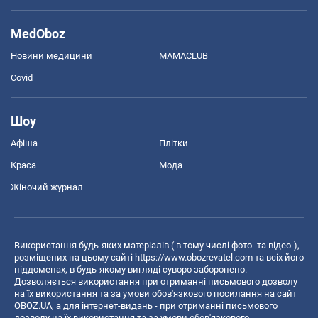
MedOboz
Новини медицини
MAMACLUB
Covid
Шоу
Афіша
Плітки
Краса
Мода
Жіночий журнал
Використання будь-яких матеріалів ( в тому числі фото- та відео-),
розміщених на цьому сайті
https://www.obozrevatel.com
та всіх його
піддоменах, в будь-якому вигляді суворо заборонено.
Дозволяється використання при отриманні письмового дозволу
на їх використання та за умови обов'язкового посилання на сайт
OBOZ.UA, а для інтернет-видань - при отриманні письмового
дозволу на їх використання та за умови обов'язкового