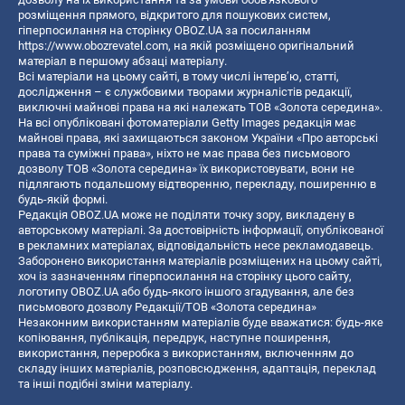
розміщення прямого, відкритого для пошукових систем,
гіперпосилання на сторінку OBOZ.UA за посиланням
https://www.obozrevatel.com
, на якій розміщено оригінальний
матеріал в першому абзаці матеріалу.
Всі матеріали на цьому сайті, в тому числі інтерв’ю, статті,
дослідження – є службовими творами журналістів редакції,
виключні майнові права на які належать ТОВ «Золота середина».
На всі опубліковані фотоматеріали Getty Images редакція має
майнові права, які захищаються законом України «Про авторські
права та суміжні права», ніхто не має права без письмового
дозволу ТОВ «Золота середина» їх використовувати, вони не
підлягають подальшому відтворенню, перекладу, поширенню в
будь-якій формі.
Редакція OBOZ.UA може не поділяти точку зору, викладену в
авторському матеріалі. За достовірність інформації, опублікованої
в рекламних матеріалах, відповідальність несе рекламодавець.
Заборонено використання матеріалів розміщених на цьому сайті,
хоч із зазначенням гіперпосилання на сторінку цього сайту,
логотипу OBOZ.UA або будь-якого іншого згадування, але без
письмового дозволу Редакції/ТОВ «Золота середина»
Незаконним використанням матеріалів буде вважатися: будь-яке
копiювання, публiкацiя, передрук, наступне поширення,
використання, переробка з використанням, включенням до
складу інших матеріалів, розповсюдження, адаптація, переклад
та інші подібні зміни матеріалу.