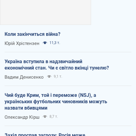
Коли закінчиться війна?
Юрій Хрістензен
11,3 т.
Україна вступила в надзвичайний
економічний стан. Чи є світло вкінці тунелю?
Вадим Денисенко
9,1 т.
Чий буде Крим, той і переможе (NSJ), а
українських футбольних чиновників можуть
назвати вбивцями
Олександр Кірш
8,7 т.
Захід проспав загрозу: Росія може