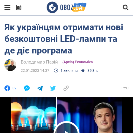
Як українцям отримати нові
безкоштовні LED-лампи та
де діє програма
Володимир Пазій
(Архів) Економіка
22.01.2023 14:37
1 хвилина
39,8 т.
32
РУС