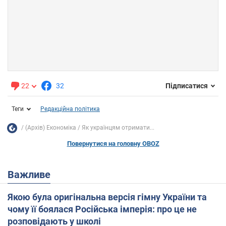
22
32
Підписатися
Теги
Редакційна політика
(Архів) Економіка
Як українцям отримати...
Повернутися на головну OBOZ
Важливе
Якою була оригінальна версія гімну України та
чому її боялася Російська імперія: про це не
розповідають у школі