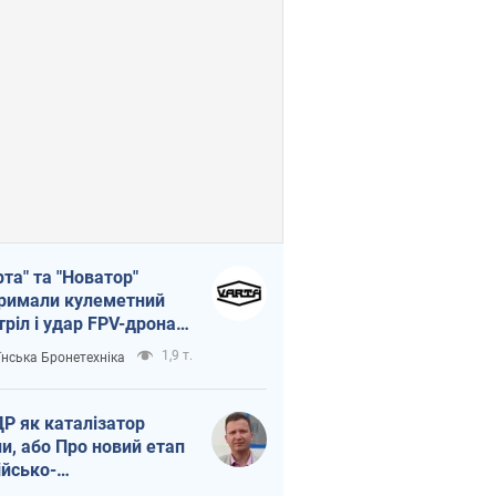
рта" та "Новатор"
римали кулеметний
тріл і удар FPV-дрона,
тувавши життя
1,9 т.
їнська Бронетехніка
церу ЗСУ
Р як каталізатор
ни, або Про новий етап
ійсько-
нічнокорейського