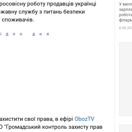
отри
осовісну роботу продавців українці
У випл
зарпла
жавну службу з питань безпеки
роботи
у споживачів.
філарм
8.08.20
ідео дня
ахистити свої права, в ефірі
ObozTV
О "Громадський контроль захисту прав