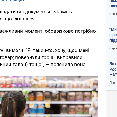
поз
нас
додати всі документи і якомога
тем
Серг
ю, що склалася.
"Ми
 важливий момент: обов'язково потрібно
гір
під
рак
Серг
ні вимоги. "Я, такий-то, хочу, щоб мені:
товар; повернули гроші; виправили
Зах
ійний талон) тощо", — пояснила вона.
Рос
НАТ
Леон