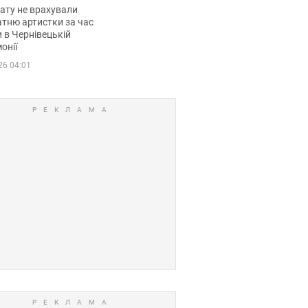
мувала співачка
ату не врахували
тню артистки за час
 в Чернівецькій
онії
26 04:01