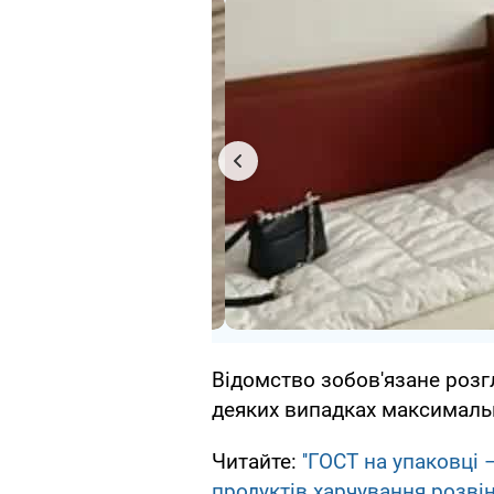
Відомство зобов'язане розгл
деяких випадках максимальн
Читайте:
''ГОСТ на упаковці 
продуктів харчування розві