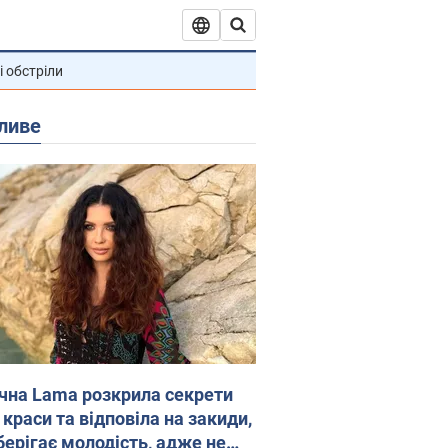
і обстріли
ливе
ічна Lama розкрила секрети
 краси та відповіла на закиди,
берігає молодість, адже не