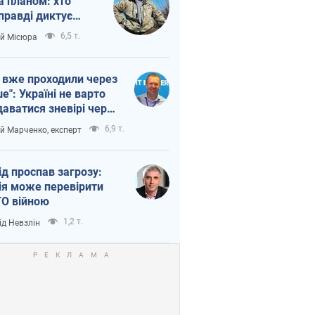
а планом: хто
правді диктує
п війни
6,5 т.
ій Місюра
 вже проходили через
ше": Україні не варто
даватися зневірі через
етний терор
6,9 т.
ій Марченко, експерт
ід проспав загрозу:
ія може перевірити
О війною
1,2 т.
ід Невзлін