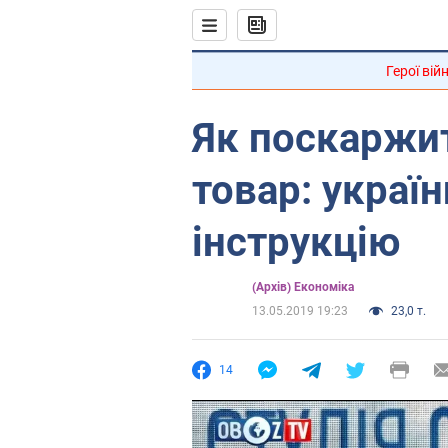
Герої вій
Як поскаржит
товар: украї
інструкцію
(Архів) Економіка
13.05.2019 19:23
23,0 т.
14