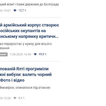
Це перший візит глави держави до Бєлграда
12,7 т.
26 19:07
ій армійський корпус створює
російських окупантів на
нському напрямку критичний
омфорт: як це вдалося
аз переростає у кризу для всього
овання
49,9 т.
роєкт
7.08.2026 16:40
упованій Ялті прогриміли
жні вибухи: валить чорний
Фото і відео
 ймовірно, опинилося під атакою
8,4 т.
26 13:26