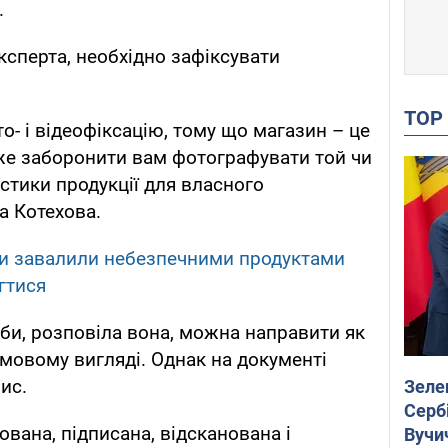
.
ксперта, необхідно зафіксувати
TO
о- і відеофіксацію, тому що магазин – це
оже заборонити вам фотографувати той чи
истики продукції для власного
а Котехова.
ни завалили небезпечними продуктами
гтися
и, розповіла вона, можна направити як
ьмовому вигляді. Однак на документі
ис.
Зеле
Сербі
ована, підписана, відсканована і
Вучи