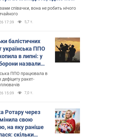
дітей
вами співачки, вона не робить нічого
ичайного
5,7 т.
26 17:39
ьки балістичних
т українська ППО
опила в липні: у
борони назвали
у
нська ППО працювала в
 дефіциту ракет-
оплювачів
7,0 т.
26 15:09
ка Ротару через
змінила свою
ю, на яку раніше
лася: скільки