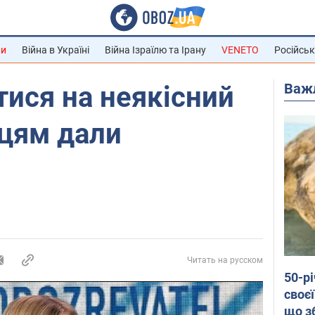
ни
Війна в Україні
Війна Ізраїлю та Ірану
VENETO
Російськ
Важ
ися на неякісний
нцям дали
Читать на русском
50-р
своєї
що з