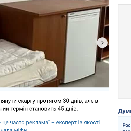
янути скаргу протягом 30 днів, але в
ий термін становить 45 днів.
Дум
– це часто реклама'' – експерт із якості
Рос
нчала міфи