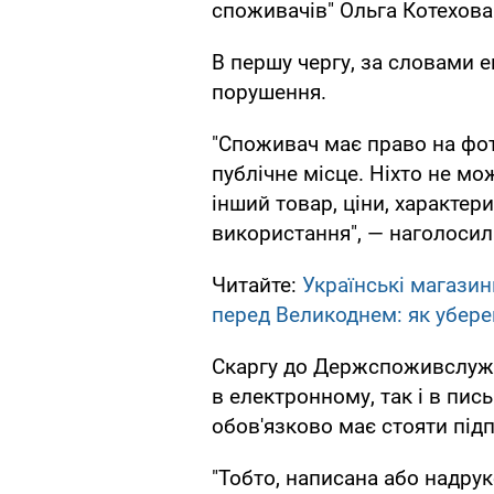
споживачів" Ольга Котехова
В першу чергу, за словами е
порушення.
"Споживач має право на фот
публічне місце. Ніхто не м
інший товар, ціни, характер
використання", — наголосил
Читайте:
Українські магази
перед Великоднем: як убере
Скаргу до Держспоживслужб
в електронному, так і в пис
обов'язково має стояти підп
"Тобто, написана або надрук