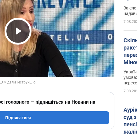
має 
За сло
надзв
7.08.20
Play Video
Скіл
раке
перех
Міно
цифр
Украї
умовах
перех
7.08.20
сі головного — підпишіться на Новини на
Аурі
суд 
Підписатися
пенсі
жалі