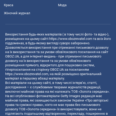
Краса
Мода
Жіночий журнал
Використання будь-яких матеріалів ( в тому числі фото- та відео-),
розміщених на цьому сайті
https://www.obozrevatel.com
та всіх його
піддоменах, в будь-якому вигляді суворо заборонено.
Дозволяється використання при отриманні письмового дозволу
на їх використання та за умови обов'язкового посилання на сайт
OBOZ.UA, а для інтернет-видань - при отриманні письмового
дозволу на їх використання та за умови обов'язкового
розміщення прямого, відкритого для пошукових систем,
гіперпосилання на сторінку OBOZ.UA за посиланням
https://www.obozrevatel.com
, на якій розміщено оригінальний
матеріал в першому абзаці матеріалу.
Всі матеріали на цьому сайті, в тому числі інтерв’ю, статті,
дослідження – є службовими творами журналістів редакції,
виключні майнові права на які належать ТОВ «Золота середина».
На всі опубліковані фотоматеріали Getty Images редакція має
майнові права, які захищаються законом України «Про авторські
права та суміжні права», ніхто не має права без письмового
дозволу ТОВ «Золота середина» їх використовувати, вони не
підлягають подальшому відтворенню, перекладу, поширенню в