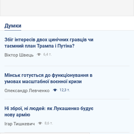
Думки
Збіг інтересів двох цинічних гравців чи
таємний план Трампа і Путіна?
Віктор Швець
6,4 т.
Мінськ готується до функціонування в
умовах масштабної воєнної кризи
Олександр Левченко
12,3 т.
Ні зброї, ні людей: як Лукашенко будує
нову армію
Ігар Тишкевич
8,6 т.