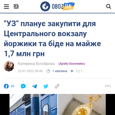
"УЗ" планує закупити для
Центрального вокзалу
йоржики та біде на майже
1,7 млн грн
Катерина Білоброва
(Архів) Економіка
22.01.2022 09:49
1 хвилина
7,2 т.
69
РУС