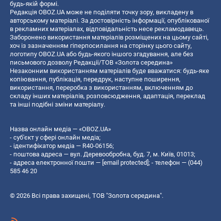
будь-якій формі.
Редакція OBOZ.UA може не поділяти точку зору, викладену в
авторському матеріалі. За достовірність інформації, опублікованої
в рекламних матеріалах, відповідальність несе рекламодавець.
Заборонено використання матеріалів розміщених на цьому сайті,
хоч із зазначенням гіперпосилання на сторінку цього сайту,
логотипу OBOZ.UA або будь-якого іншого згадування, але без
письмового дозволу Редакції/ТОВ «Золота середина»
Незаконним використанням матеріалів буде вважатися: будь-яке
копiювання, публiкацiя, передрук, наступне поширення,
використання, переробка з використанням, включенням до
складу інших матеріалів, розповсюдження, адаптація, переклад
та інші подібні зміни матеріалу.
Назва онлайн медіа — «OBOZ.UA»
- суб'єкт у сфері онлайн медіа;
- ідентифікатор медіа — R40-06156;
- поштова адреса — вул. Деревообробна, буд. 7, м. Київ, 01013;
- адреса електронної пошти —
[email protected]
; - телефон — (044)
585 46 20
© 2026 Всі права захищені, ТОВ "Золота середина".