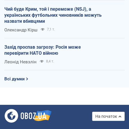
Чий буде Крим, той і переможе (NSJ), а
українських футбольних чиновників можуть
назвати вбивцями
Олександр Кірш
7,1 т.
Захід проспав загрозу: Росія може
перевірити НАТО війною
Леонід Невзлін
8,4 т.
Всі думки
На початок