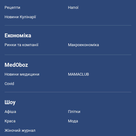
Рецепти
Напої
Новини Кулінарії
Економіка
Ринки та компанії
Макроекономіка
MedOboz
Новини медицини
MAMACLUB
Covid
Шоу
Афіша
Плітки
Краса
Мода
Жіночий журнал