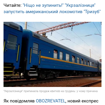
Читайте:
''Ніщо не зупинить!'' ''Укрзалізниця''
запустить американський локомотив ''Тризуб''
Як повідомляв
OBOZREVATEL
, новий експрес