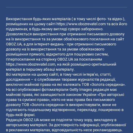
Використання будь-яких матеріалів ( в тому числі фото- та відео-),
розміщених на цьому сайті
https://www.obozrevatel.com
та всіх його
піддоменах, в будь-якому вигляді суворо заборонено.
Дозволяється використання при отриманні письмового дозволу
на їх використання та за умови обов'язкового посилання на сайт
OBOZ.UA, а для інтернет-видань - при отриманні письмового
дозволу на їх використання та за умови обов'язкового
розміщення прямого, відкритого для пошукових систем,
гіперпосилання на сторінку OBOZ.UA за посиланням
https://www.obozrevatel.com
, на якій розміщено оригінальний
матеріал в першому абзаці матеріалу.
Всі матеріали на цьому сайті, в тому числі інтерв’ю, статті,
дослідження – є службовими творами журналістів редакції,
виключні майнові права на які належать ТОВ «Золота середина».
На всі опубліковані фотоматеріали Getty Images редакція має
майнові права, які захищаються законом України «Про авторські
права та суміжні права», ніхто не має права без письмового
дозволу ТОВ «Золота середина» їх використовувати, вони не
підлягають подальшому відтворенню, перекладу, поширенню в
будь-якій формі.
Редакція OBOZ.UA може не поділяти точку зору, викладену в
авторському матеріалі. За достовірність інформації, опублікованої
в рекламних матеріалах, відповідальність несе рекламодавець.