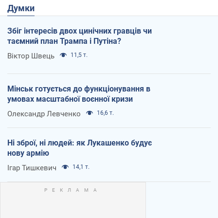
Думки
Збіг інтересів двох цинічних гравців чи
таємний план Трампа і Путіна?
Віктор Швець
11,5 т.
Мінськ готується до функціонування в
умовах масштабної воєнної кризи
Олександр Левченко
16,6 т.
Ні зброї, ні людей: як Лукашенко будує
нову армію
Ігар Тишкевич
14,1 т.