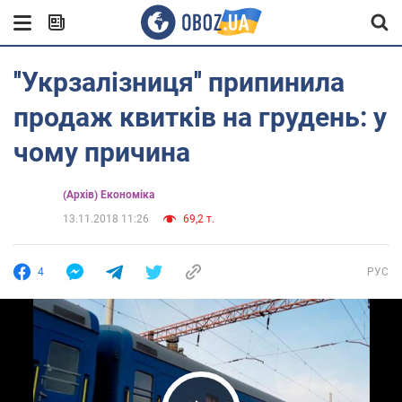
''Укрзалізниця'' припинила
продаж квитків на грудень: у
чому причина
(Архів) Економіка
13.11.2018 11:26
69,2 т.
4
РУС