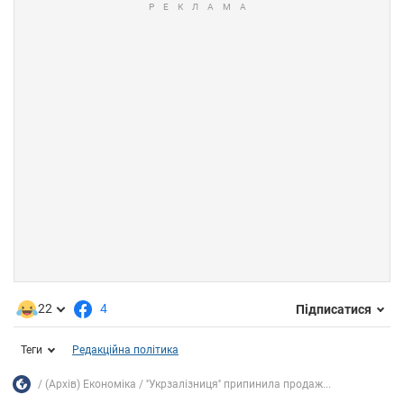
22
4
Підписатися
Теги
Редакційна політика
(Архів) Економіка
''Укрзалізниця'' припинила продаж...