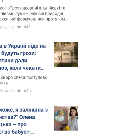
когір'ї розташовані альпійські та
пійські луки – рідкісні природні
си, які формувалися протягом
 років
642
26 23:00
 в Україні піде на
 будуть грози:
птики дали
ноз, коли чекати
и погоди
 скоро спека поступово
пить
6,7 т.
26 14:59
може, я залякана з
нства?" Олена
цька – про
ство бабусі-