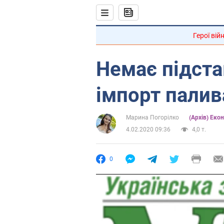
Герої вій
Немає підста
імпорт палив
Марина Погорілко
(Архів) Еко
4.02.2020 09:36
4,0 т.
0