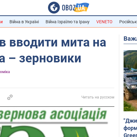
ни
Війна в Україні
Війна Ізраїлю та Ірану
VENETO
Російськ
Важ
в вводити мита на
а – зерновики
номіка
Читать на русском
"Джи
форму
Gree