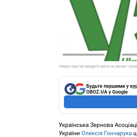
Будьте першими у кур
OBOZ.UA у Google
Українська Зернова Асоціаці
України
Олексія Гончарука
щ