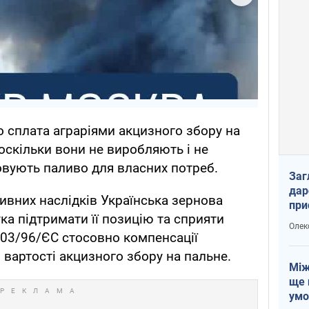
 сплата аграріями акцизного збору на
оскільки вони не виробляють і не
овують паливо для власних потреб.
Заг
дар
вних наслідків Українська зернова
при
ка підтримати її позицію та сприяти
доп
Олек
003/96/ЄС стосовно компенсації
 вартості акцизного збору на пальне.
Між
ще 
умо