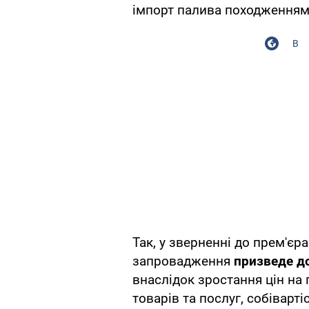
імпорт палива походженням
В
Так, у зверненні до прем'єр
запровадження
призведе д
внаслідок зростання цін на п
товарів та послуг, собіварті