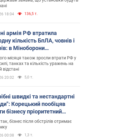
ані
136,5 т.
26 18:04
пні армія РФ втратила
дну кількість БпЛА, човнів і
рів: в Міноборони
люднили статистику
го місяця також зросли втрати РФ у
силі, танках та кількість уражень на
й відстані
5,0 т.
26 20:02
рібні швидкі та нестандартні
оди": Корецький пообіцяв
ти бізнесу пріоритетний
уп до наявних складських
 так, бізнес після обстрілів отримає
іщень
имку
1,3 т.
26 00:08