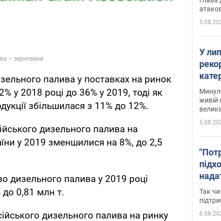
атаков
5.08.20
У ли
рекор
кате
изельного палива у поставках на ринок
опри
2% у 2018 році до 36% у 2019, тоді як
Минуло
живій 
одукції збільшилася з 11% до 12%.
великі
5.08.20
ійського дизельного палива на
їни у 2019 зменшилися на 8%, до 2,5
"Пот
підх
нада
о дизельного палива у 2019 році
дост
до 0,81 млн т.
Так чи
прим
підтр
ійського дизельного палива на ринку
6.08.20