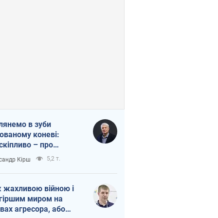
лянемо в зуби
ованому коневі:
скіпливо – про
омогу Україні
5,2 т.
сандр Кірш
 жахливою війною і
гіршим миром на
вах агресора, або