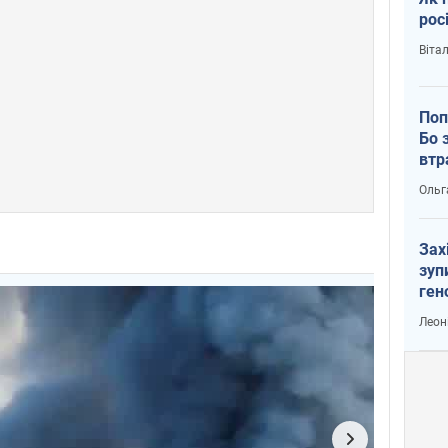
рос
Віта
Поп
Бо 
втр
Ольг
Зах
зуп
ген
Леон