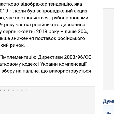
частково відображає тенденцію, яка
019 г., коли був запроваджений акциз
во, яке поставляється трубопроводами.
19 року частка російського дизпалива
у серпні-жовтні 2019 року – лише 20%,
льше зниження поставок російського
ький ринок.
а "імплементацію Директиви 2003/96/ЄС
атковому кодексі України компенсації
о збору на пальне, що використовується
Дум
Як 