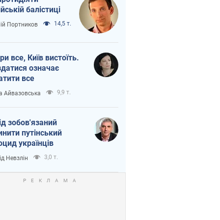
ійській балістиці
14,5 т.
лій Портников
ри все, Київ вистоїть.
здатися означає
атити все
9,9 т.
а Айвазовська
ід зобов'язаний
инити путінський
оцид українців
3,0 т.
ід Невзлін