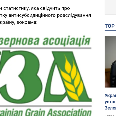
и статистику, яка свідчить про
чатку антисубсидиційного розслідування
країну, зокрема:
TO
Укра
устан
Зеле
Глава 