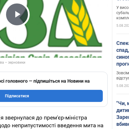
У висо
субаль
комплек
Play Video
сотень
5.08.20
Спека
спад,
сино
прог
змін
Зовсім
відсту
сі головного — підпишіться на Новини на
5.08.20
Підписатися
"Чи, 
дити
Заре
я звернулася до прем'єр-міністра
вбив
одо неприпустимості введення мита на