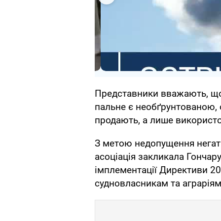
Представники вважають, що
пальне є необґрунтованою, 
продають, а лише використ
З метою недопущення негати
асоціація закликала Гончару
імплементації Директиви 2
судновласникам та аграріям