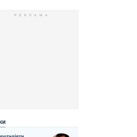
ки
протидіяти