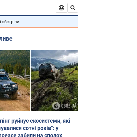
і обстріли
ливе
пінг руйнує екосистеми, які
валися сотні років": у
npeace забили на сполох