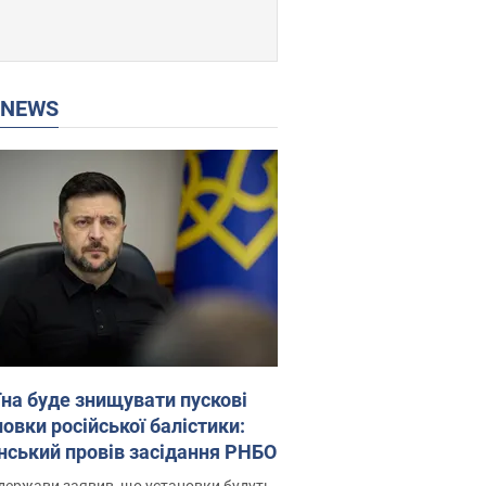
P NEWS
їна буде знищувати пускові
овки російської балістики:
нський провів засідання РНБО
держави заявив, що установки будуть