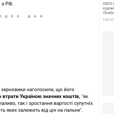
диси
 з РФ.
OBOZ.U
Горсь
художн
Лісабо
Дмит
ідео дня
в По
5.08.20
а зерновики наголосили, що його
о втрати
Україною значних коштів,
"як
аливо, так і зростання вартості супутніх
сть яких залежить від цін на пальне".