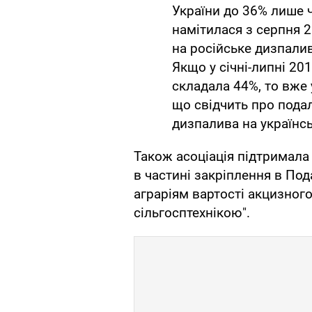
України до 36% лише 
намітилася з серпня 2
на російське дизпали
Якщо у січні-липні 20
складала 44%, то вже 
що свідчить про пода
дизпалива на українс
Також асоціація підтримал
в частині закріплення в Под
аграріям вартості акцизног
сільгосптехнікою".