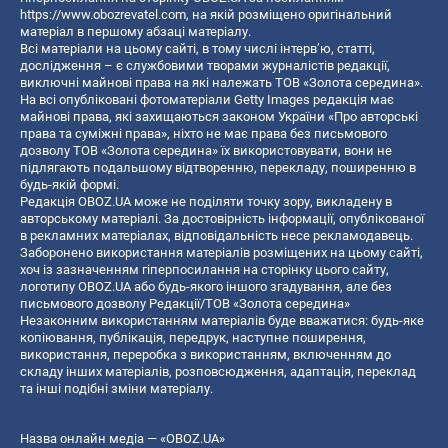
https://www.obozrevatel.com
, на якій розміщено оригінальний
матеріал в першому абзаці матеріалу.
Всі матеріали на цьому сайті, в тому числі інтерв’ю, статті,
дослідження – є службовими творами журналістів редакції,
виключні майнові права на які належать ТОВ «Золота середина».
На всі опубліковані фотоматеріали Getty Images редакція має
майнові права, які захищаються законом України «Про авторські
права та суміжні права», ніхто не має права без письмового
дозволу ТОВ «Золота середина» їх використовувати, вони не
підлягають подальшому відтворенню, перекладу, поширенню в
будь-якій формі.
Редакція OBOZ.UA може не поділяти точку зору, викладену в
авторському матеріалі. За достовірність інформації, опублікованої
в рекламних матеріалах, відповідальність несе рекламодавець.
Заборонено використання матеріалів розміщених на цьому сайті,
хоч із зазначенням гіперпосилання на сторінку цього сайту,
логотипу OBOZ.UA або будь-якого іншого згадування, але без
письмового дозволу Редакції/ТОВ «Золота середина»
Незаконним використанням матеріалів буде вважатися: будь-яке
копiювання, публiкацiя, передрук, наступне поширення,
використання, переробка з використанням, включенням до
складу інших матеріалів, розповсюдження, адаптація, переклад
та інші подібні зміни матеріалу.
Назва онлайн медіа — «OBOZ.UA»