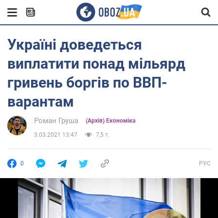
Україні доведеться
виплатити понад мільярд
гривень боргів по ВВП-
варантам
Роман Груша
(Архів) Економіка
3.03.2021 13:47
7,5 т.
0
РУС