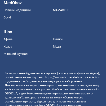
MedOboz
Новини медицини
MAMACLUB
Covid
Шоу
Афіша
Плітки
Краса
Мода
Жіночий журнал
Використання будь-яких матеріалів ( в тому числі фото- та відео-),
розміщених на цьому сайті
https://www.obozrevatel.com
та всіх його
піддоменах, в будь-якому вигляді суворо заборонено.
Дозволяється використання при отриманні письмового дозволу
на їх використання та за умови обов'язкового посилання на сайт
OBOZ.UA, а для інтернет-видань - при отриманні письмового
дозволу на їх використання та за умови обов'язкового
розміщення прямого, відкритого для пошукових систем,
гіперпосилання на сторінку OBOZ.UA за посиланням