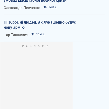
умовах масштабної воєнної кризи
Олександр Левченко
14,0 т.
Ні зброї, ні людей: як Лукашенко будує
нову армію
Ігар Тишкевич
11,4 т.