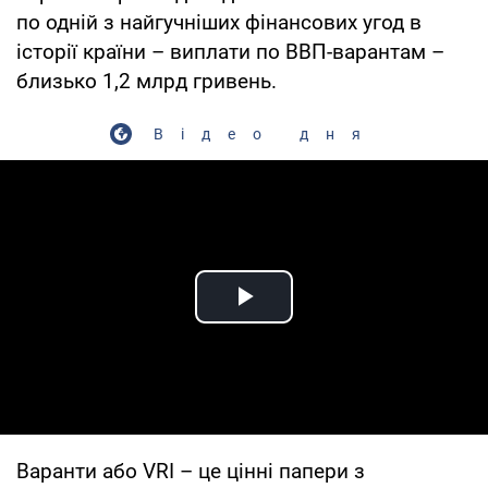
по одній з найгучніших фінансових угод в
історії країни – виплати по ВВП-варантам –
близько 1,2 млрд гривень.
Відео дня
Play Video
Варанти або VRI – це цінні папери з