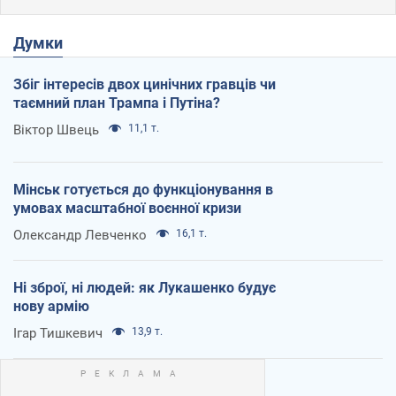
Думки
Збіг інтересів двох цинічних гравців чи
таємний план Трампа і Путіна?
Віктор Швець
11,1 т.
Мінськ готується до функціонування в
умовах масштабної воєнної кризи
Олександр Левченко
16,1 т.
Ні зброї, ні людей: як Лукашенко будує
нову армію
Ігар Тишкевич
13,9 т.