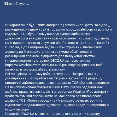
Жіночий журнал
Використання будь-яких матеріалів ( в тому числі фото- та відео-),
розміщених на цьому сайті
https://www.obozrevatel.com
та всіх його
піддоменах, в будь-якому вигляді суворо заборонено.
Дозволяється використання при отриманні письмового дозволу
на їх використання та за умови обов'язкового посилання на сайт
OBOZ.UA, а для інтернет-видань - при отриманні письмового
дозволу на їх використання та за умови обов'язкового
розміщення прямого, відкритого для пошукових систем,
гіперпосилання на сторінку OBOZ.UA за посиланням
https://www.obozrevatel.com
, на якій розміщено оригінальний
матеріал в першому абзаці матеріалу.
Всі матеріали на цьому сайті, в тому числі інтерв’ю, статті,
дослідження – є службовими творами журналістів редакції,
виключні майнові права на які належать ТОВ «Золота середина».
На всі опубліковані фотоматеріали Getty Images редакція має
майнові права, які захищаються законом України «Про авторські
права та суміжні права», ніхто не має права без письмового
дозволу ТОВ «Золота середина» їх використовувати, вони не
підлягають подальшому відтворенню, перекладу, поширенню в
будь-якій формі.
Редакція OBOZ.UA може не поділяти точку зору, викладену в