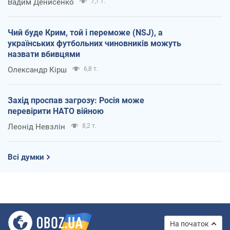
Вадим Денисенко
7,1 т.
Чий буде Крим, той і переможе (NSJ), а
українських футбольних чиновників можуть
назвати вбивцями
Олександр Кірш
6,8 т.
Захід проспав загрозу: Росія може
перевірити НАТО війною
Леонід Невзлін
8,2 т.
Всі думки
На початок