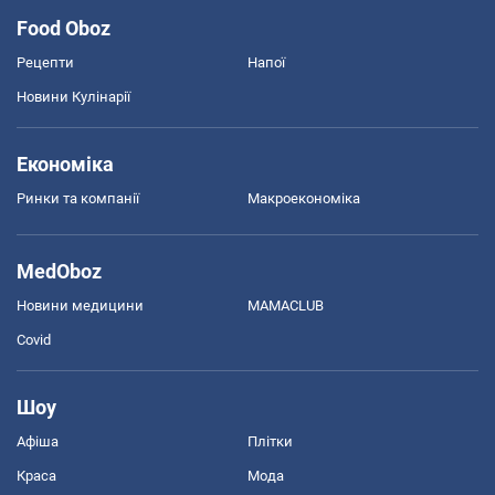
Food Oboz
Рецепти
Напої
Новини Кулінарії
Економіка
Ринки та компанії
Макроекономіка
MedOboz
Новини медицини
MAMACLUB
Covid
Шоу
Афіша
Плітки
Краса
Мода