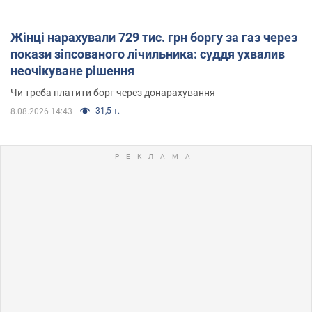
Жінці нарахували 729 тис. грн боргу за газ через
покази зіпсованого лічильника: суддя ухвалив
неочікуване рішення
Чи треба платити борг через донарахування
31,5 т.
8.08.2026 14:43