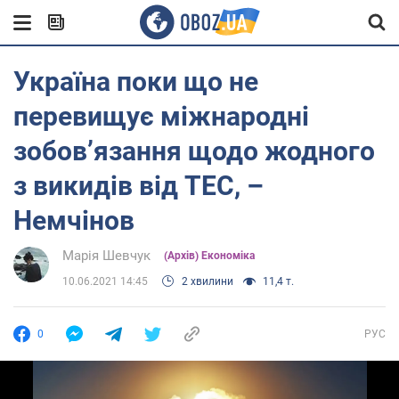
Україна поки що не
перевищує міжнародні
зобов’язання щодо жодного
з викидів від ТЕС, –
Немчінов
Марія Шевчук
(Архів) Економіка
10.06.2021 14:45
2 хвилини
11,4 т.
0
РУС