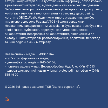
авторському матеріалі. За достовірність інформації, опублікованої
в рекламних матеріалах, відповідальність несе рекламодавець.
Заборонено використання матеріалів розміщених на цьому сайті,
хоч із зазначенням гіперпосилання на сторінку цього сайту,
логотипу OBOZ.UA або будь-якого іншого згадування, але без
письмового дозволу Редакції/ТОВ «Золота середина»
Незаконним використанням матеріалів буде вважатися: будь-яке
копiювання, публiкацiя, передрук, наступне поширення,
використання, переробка з використанням, включенням до
складу інших матеріалів, розповсюдження, адаптація, переклад
та інші подібні зміни матеріалу.
Назва онлайн медіа — «OBOZ.UA»
- суб'єкт у сфері онлайн медіа;
- ідентифікатор медіа — R40-06156;
- поштова адреса — вул. Деревообробна, буд. 7, м. Київ, 01013;
- адреса електронної пошти —
[email protected]
; - телефон — (044)
585 46 20
© 2026 Всі права захищені, ТОВ "Золота середина".