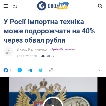
У Росії імпортна техніка
може подорожчати на 40%
через обвал рубля
Віктор Калиненко
(Архів) Економіка
9.03.2020 13:38
28,5 т.
2
РУС