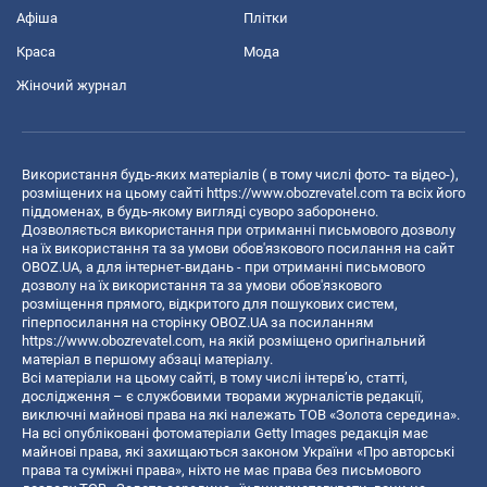
Афіша
Плітки
Краса
Мода
Жіночий журнал
Використання будь-яких матеріалів ( в тому числі фото- та відео-),
розміщених на цьому сайті
https://www.obozrevatel.com
та всіх його
піддоменах, в будь-якому вигляді суворо заборонено.
Дозволяється використання при отриманні письмового дозволу
на їх використання та за умови обов'язкового посилання на сайт
OBOZ.UA, а для інтернет-видань - при отриманні письмового
дозволу на їх використання та за умови обов'язкового
розміщення прямого, відкритого для пошукових систем,
гіперпосилання на сторінку OBOZ.UA за посиланням
https://www.obozrevatel.com
, на якій розміщено оригінальний
матеріал в першому абзаці матеріалу.
Всі матеріали на цьому сайті, в тому числі інтерв’ю, статті,
дослідження – є службовими творами журналістів редакції,
виключні майнові права на які належать ТОВ «Золота середина».
На всі опубліковані фотоматеріали Getty Images редакція має
майнові права, які захищаються законом України «Про авторські
права та суміжні права», ніхто не має права без письмового