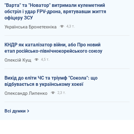
"Варта" та "Новатор" витримали кулеметний
обстріл і удар FPV-дрона, врятувавши життя
офіцеру ЗСУ
Українська Бронетехніка
4,3 т.
КНДР як каталізатор війни, або Про новий
етап російсько-північнокорейського союзу
Олексій Кущ
4,5 т.
Вихід до еліти ЧС та тріумф "Сокола": що
відбувається в українському хокеї
Олександр Липенко
2,3 т.
Всі думки