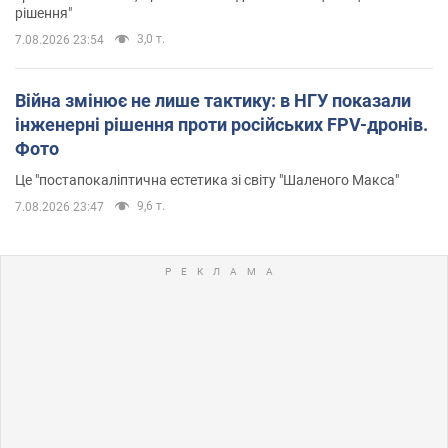
рішення"
3,0 т.
7.08.2026 23:54
Війна змінює не лише тактику: в НГУ показали
інженерні рішення проти російських FPV-дронів.
Фото
Це "постапокаліптична естетика зі світу "Шаленого Макса"
9,6 т.
7.08.2026 23:47