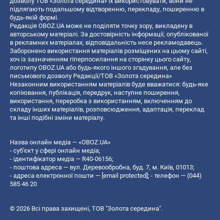
дозволу ТОВ «Золота середина» їх використовувати, вони не
підлягають подальшому відтворенню, перекладу, поширенню в
будь-якій формі.
Редакція OBOZ.UA може не поділяти точку зору, викладену в
авторському матеріалі. За достовірність інформації, опублікованої
в рекламних матеріалах, відповідальність несе рекламодавець.
Заборонено використання матеріалів розміщених на цьому сайті,
хоч із зазначенням гіперпосилання на сторінку цього сайту,
логотипу OBOZ.UA або будь-якого іншого згадування, але без
письмового дозволу Редакції/ТОВ «Золота середина»
Незаконним використанням матеріалів буде вважатися: будь-яке
копiювання, публiкацiя, передрук, наступне поширення,
використання, переробка з використанням, включенням до
складу інших матеріалів, розповсюдження, адаптація, переклад
та інші подібні зміни матеріалу.
Назва онлайн медіа — «OBOZ.UA»
- суб'єкт у сфері онлайн медіа;
- ідентифікатор медіа — R40-06156;
- поштова адреса — вул. Деревообробна, буд. 7, м. Київ, 01013;
- адреса електронної пошти —
[email protected]
; - телефон — (044)
585 46 20
© 2026 Всі права захищені, ТОВ "Золота середина".