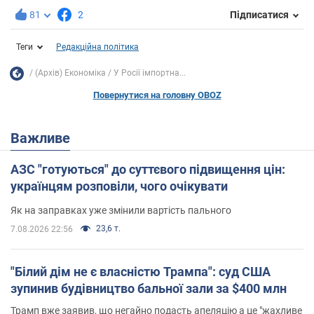
81
2
Підписатися
Теги
Редакційна політика
(Архів) Економіка
У Росії імпортна...
Повернутися на головну OBOZ
Важливе
АЗС "готуються" до суттєвого підвищення цін:
українцям розповіли, чого очікувати
Як на заправках уже змінили вартість пального
23,6 т.
7.08.2026 22:56
"Білий дім не є власністю Трампа": суд США
зупинив будівництво бальної зали за $400 млн
Трамп вже заявив, що негайно подасть апеляцію а це "жахливе