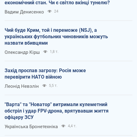
економічний стан. Чи є світло вкінці тунелю?
Вадим Денисенко
24
Чий буде Крим, той і переможе (NSJ), а
українських футбольних чиновників можуть
назвати вбивцями
Олександр Кірш
1,8 т.
Захід проспав загрозу: Росія може
перевірити НАТО війною
Леонід Невзлін
5,5 т.
"Варта" та "Новатор" витримали кулеметний
обстріл і удар FPV-дрона, врятувавши життя
офіцеру ЗСУ
Українська Бронетехніка
4,4 т.