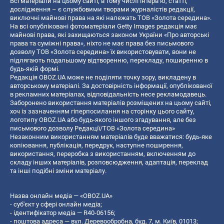
Всі матеріали на цьому сайті, в тому числі інтерв’ю, статті,
дослідження – є службовими творами журналістів редакції,
виключні майнові права на які належать ТОВ «Золота середина».
На всі опубліковані фотоматеріали Getty Images редакція має
майнові права, які захищаються законом України «Про авторські
права та суміжні права», ніхто не має права без письмового
дозволу ТОВ «Золота середина» їх використовувати, вони не
підлягають подальшому відтворенню, перекладу, поширенню в
будь-якій формі.
Редакція OBOZ.UA може не поділяти точку зору, викладену в
авторському матеріалі. За достовірність інформації, опублікованої
в рекламних матеріалах, відповідальність несе рекламодавець.
Заборонено використання матеріалів розміщених на цьому сайті,
хоч із зазначенням гіперпосилання на сторінку цього сайту,
логотипу OBOZ.UA або будь-якого іншого згадування, але без
письмового дозволу Редакції/ТОВ «Золота середина»
Незаконним використанням матеріалів буде вважатися: будь-яке
копiювання, публiкацiя, передрук, наступне поширення,
використання, переробка з використанням, включенням до
складу інших матеріалів, розповсюдження, адаптація, переклад
та інші подібні зміни матеріалу.
Назва онлайн медіа — «OBOZ.UA»
- суб'єкт у сфері онлайн медіа;
- ідентифікатор медіа — R40-06156;
- поштова адреса — вул. Деревообробна, буд. 7, м. Київ, 01013;