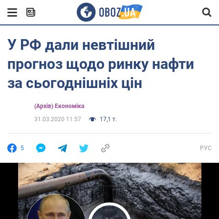
У РФ дали невтішний
прогноз щодо ринку нафти
за сьогоднішніх цін
(Архів) Економіка
31.03.2020 11:57
17,1 т.
5
РУС