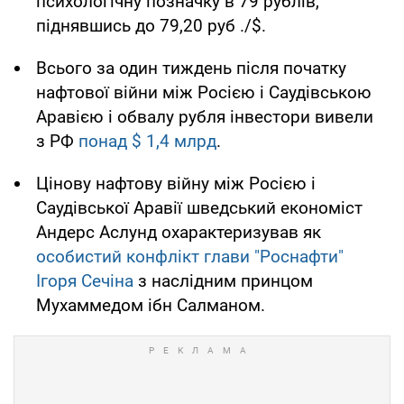
психологічну позначку в 79 рублів,
піднявшись до 79,20 руб ./$.
Всього за один тиждень після початку
нафтової війни між Росією і Саудівською
Аравією і обвалу рубля інвестори вивели
з РФ
понад $ 1,4 млрд
.
Цінову нафтову війну між Росією і
Саудівської Аравії шведський економіст
Андерс Аслунд охарактеризував як
особистий конфлікт глави "Роснафти"
Ігоря Сечіна
з наслідним принцом
Мухаммедом ібн Салманом.