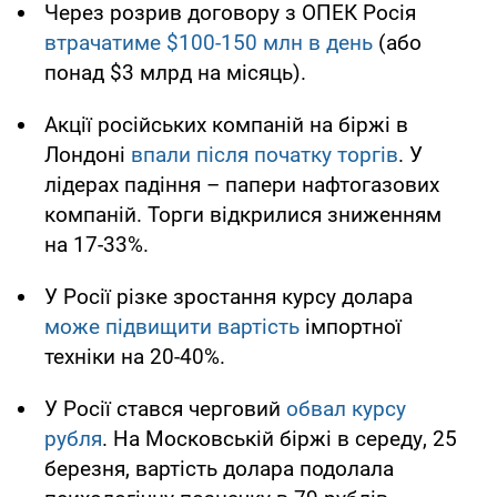
Через розрив договору з ОПЕК Росія
втрачатиме $100-150 млн в день
(або
понад $3 млрд на місяць).
Акції російських компаній на біржі в
Лондоні
впали після початку торгів
. У
лідерах падіння – папери нафтогазових
компаній. Торги відкрилися зниженням
на 17-33%.
У Росії різке зростання курсу долара
може підвищити вартість
імпортної
техніки на 20-40%.
У Росії стався черговий
обвал курсу
рубля
. На Московській біржі в середу, 25
березня, вартість долара подолала