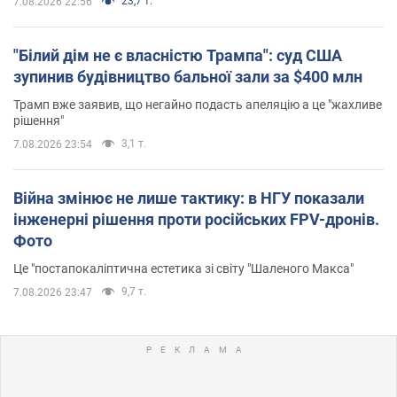
23,7 т.
7.08.2026 22:56
"Білий дім не є власністю Трампа": суд США
зупинив будівництво бальної зали за $400 млн
Трамп вже заявив, що негайно подасть апеляцію а це "жахливе
рішення"
3,1 т.
7.08.2026 23:54
Війна змінює не лише тактику: в НГУ показали
інженерні рішення проти російських FPV-дронів.
Фото
Це "постапокаліптична естетика зі світу "Шаленого Макса"
9,7 т.
7.08.2026 23:47