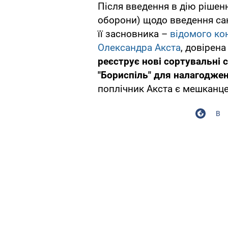
Після введення в дію рішен
оборони) щодо введення сан
її засновника –
відомого ко
Олександра Акста
, довірен
реєструє нові сортувальні с
"Бориспіль" для налагодже
поплічник Акста є мешканц
В