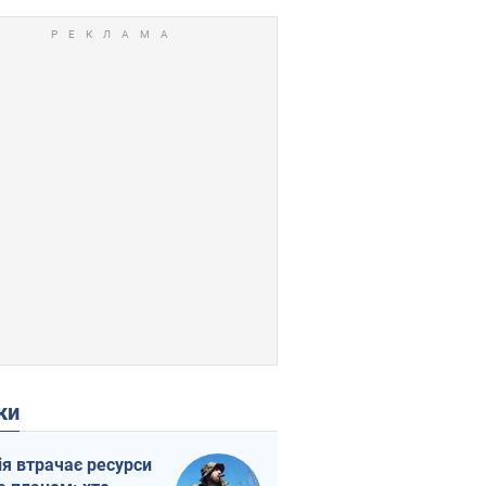
ки
ія втрачає ресурси