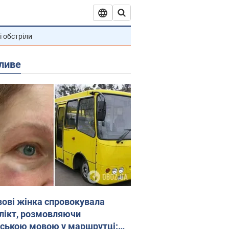
і обстріли
ливе
вові жінка спровокувала
лікт, розмовляючи
йською мовою у маршрутці: