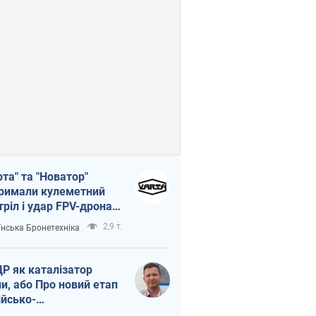
рта" та "Новатор"
римали кулеметний
тріл і удар FPV-дрона,
тувавши життя
2,9 т.
їнська Бронетехніка
церу ЗСУ
Р як каталізатор
ни, або Про новий етап
ійсько-
нічнокорейського