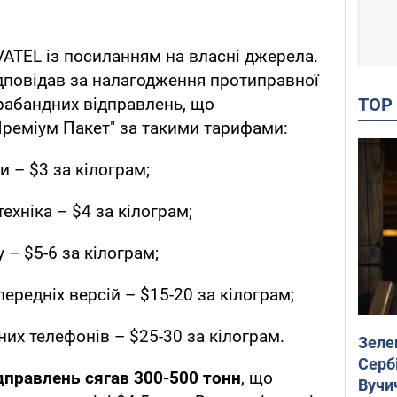
ATEL із посиланням на власні джерела.
ідповідав за налагодження протиправної
TO
трабандних відправлень, що
Преміум Пакет" за такими тарифами:
и – $3 за кілограм;
ехніка – $4 за кілограм;
 – $5-6 за кілограм;
ередніх версій – $15-20 за кілограм;
них телефонів – $25-30 за кілограм.
Зеле
Сербі
дправлень сягав 300-500 тонн
, що
Вучи