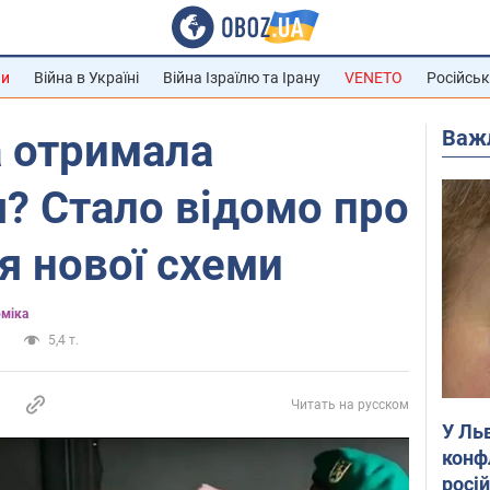
ни
Війна в Україні
Війна Ізраїлю та Ірану
VENETO
Російськ
Важ
а отримала
? Стало відомо про
я нової схеми
оміка
и
5,4 т.
Читать на русском
У Ль
конф
росі