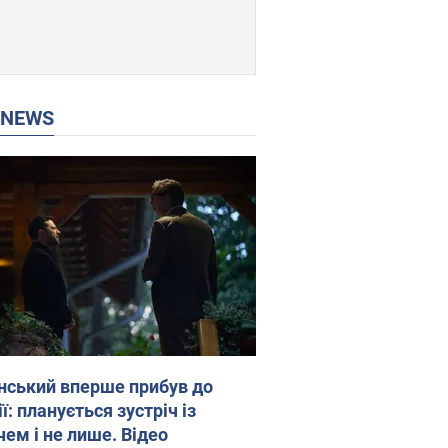
P NEWS
нський вперше прибув до
ї: планується зустріч із
чем і не лише. Відео