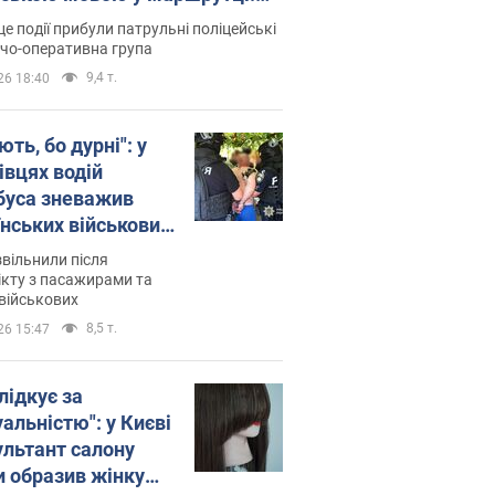
ція склала адмінпротокол.
це події прибули патрульні поліцейські
о
дчо-оперативна група
9,4 т.
26 18:40
ть, бо дурні": у
івцях водій
буса зневажив
їнських військових
латився. Відео
звільнили після
кту з пасажирами та
військових
8,5 т.
26 15:47
лідкує за
альністю": у Києві
ультант салону
и образив жінку