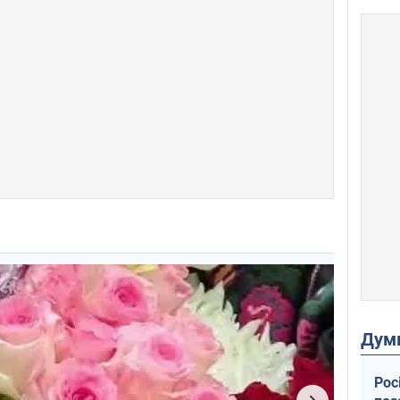
Дум
Рос