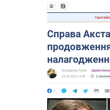
Герої вій
Справа Акст
продовження
налагодженн
Володимир Пазій
(Архів) Екон
25.06.2022 15:46
2 хвилин
1