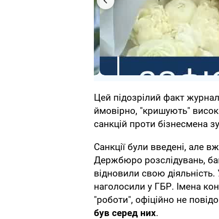
Цей підозрілий факт журна
ймовірно, "кришують" висок
санкцій проти бізнесмена з
Санкції були введені, але вж
Держбюро розслідувань, баг
відновили свою діяльність.
наголосили у ГБР. Імена кон
"роботи", офіційно не повід
був серед них
.