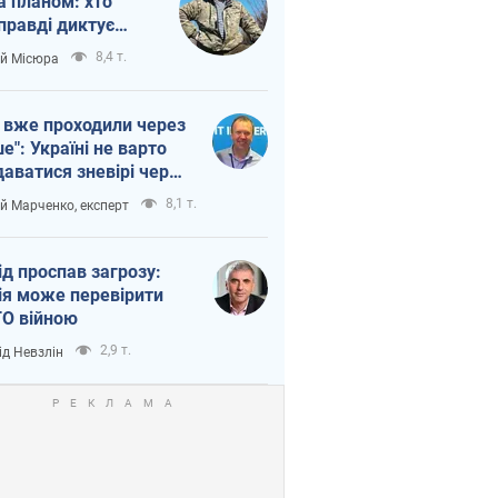
а планом: хто
правді диктує
п війни
8,4 т.
ій Місюра
 вже проходили через
ше": Україні не варто
даватися зневірі через
етний терор
8,1 т.
ій Марченко, експерт
ід проспав загрозу:
ія може перевірити
О війною
2,9 т.
ід Невзлін