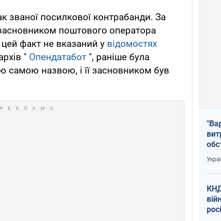
к званої посилкової контрабанди. За
 засновником поштового оператора
 цей факт не вказаний у
відомостях
архів "
Опендатабот
", раніше була
ю самою назвою, і її засновником був
"Ва
вит
обс
вря
Укра
офі
КНД
вій
рос
пів