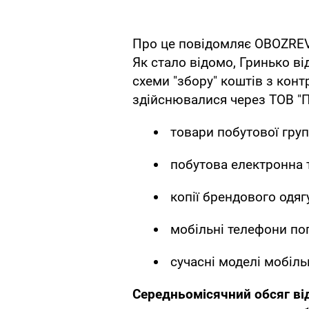
Про це повідомляє OBOZREV
Як стало відомо, Гринько в
схеми "збору" коштів з кон
здійснювалися через ТОВ "
товари побутової груп
побутова електронна т
копії брендового одягу
мобільні телефони поп
сучасні моделі мобіль
Середньомісячний обсяг ві