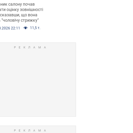
 хімієтерапії,
ник салону почав
орівся скандал.
ти оцінку зовнішності
 сказавши, що вона
 "чоловічу стрижку"
11,5 т.
8.2026 22:11