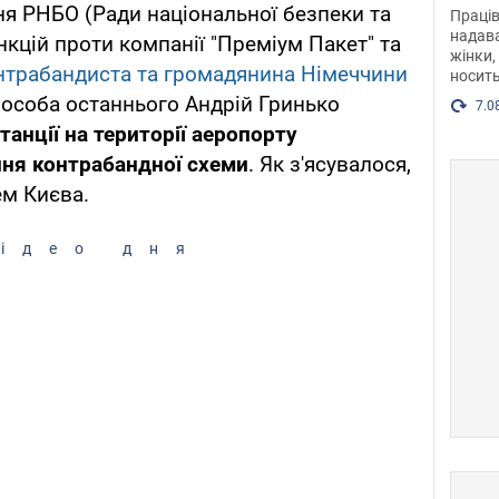
після
ня РНБО (Ради національної безпеки та
Праців
розг
надава
кцій проти компанії "Преміум Пакет" та
жінки,
Фото
нтрабандиста та громадянина Німеччини
носить
а особа останнього Андрій Гринько
7.0
танції на території аеропорту
ння контрабандної схеми
. Як з'ясувалося,
ем Києва.
ідео дня