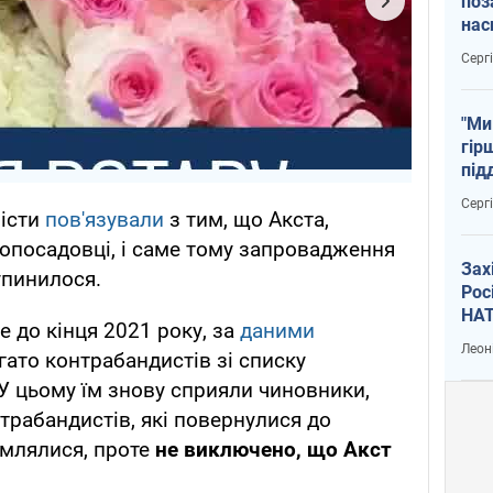
поз
нас
тем
Серг
"Ми
гір
під
рак
Серг
лісти
пов'язували
з тим, що Акста,
опосадовці, і саме тому запровадження
Зах
упинилося.
Рос
НАТ
е до кінця 2021 року, за
даними
Леон
ато контрабандистів зі списку
 У цьому їм знову сприяли чиновники,
трабандистів, які повернулися до
омлялися, проте
не виключено, що Акст