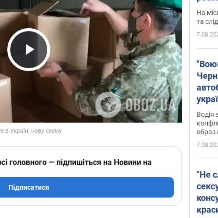
полі
На міс
Віде
та слі
7.08.20
Play Video
"Воюю
Черн
авто
укра
і поп
Водія 
конфлі
образ 
7.08.20
сі головного — підпишіться на Новини на
"Не с
сексу
Підписатися
конс
крас