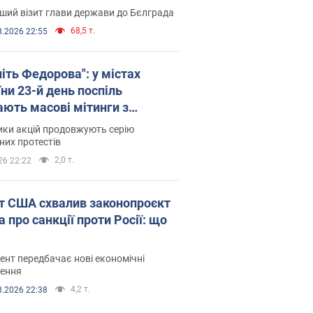
ший візит глави держави до Бєлграда
68,5 т.
8.2026 22:55
іть Федорова": у містах
ни 23-й день поспіль
ають масові мітинги з
онками. Фото і відео
ики акцій продовжують серію
их протестів
2,0 т.
26 22:22
т США схвалив законопроєкт
 про санкції проти Росії: що
нт передбачає нові економічні
ення
4,2 т.
8.2026 22:38