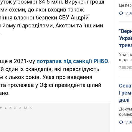
ток у розмірі $4-5 млн. Виручені гроші
Це пер
ми схеми, до якої входив також
7.0
іння власної безпеки СБУ Андрій
 йому підрозділами, Акстом та іншими
"Верн
.
Украї
трив
карт
Учасн
щоденн
 ще в 2021-му
потрапив під санкції РНБО
.
7.08.20
й один із скандалів, які переслідують
м кількох років. Указ про введення
та пролежав у Офісі президента цілий
Сена
Грема
ано.
далі
Докуме
обмеж
7.0