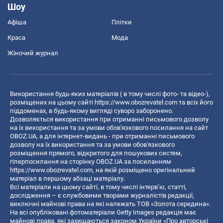
Шоу
Афіша
Плітки
Краса
Мода
Жіночий журнал
Використання будь-яких матеріалів ( в тому числі фото- та відео-),
розміщених на цьому сайті
https://www.obozrevatel.com
та всіх його
піддоменах, в будь-якому вигляді суворо заборонено.
Дозволяється використання при отриманні письмового дозволу
на їх використання та за умови обов'язкового посилання на сайт
OBOZ.UA, а для інтернет-видань - при отриманні письмового
дозволу на їх використання та за умови обов'язкового
розміщення прямого, відкритого для пошукових систем,
гіперпосилання на сторінку OBOZ.UA за посиланням
https://www.obozrevatel.com
, на якій розміщено оригінальний
матеріал в першому абзаці матеріалу.
Всі матеріали на цьому сайті, в тому числі інтерв’ю, статті,
дослідження – є службовими творами журналістів редакції,
виключні майнові права на які належать ТОВ «Золота середина».
На всі опубліковані фотоматеріали Getty Images редакція має
майнові права, які захищаються законом України «Про авторські