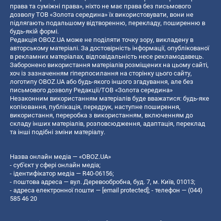
права та суміжні права», ніхто не має права без письмового
дозволу ТОВ «Золота середина» їх використовувати, вони не
підлягають подальшому відтворенню, перекладу, поширенню в
будь-якій формі.
Редакція OBOZ.UA може не поділяти точку зору, викладену в
авторському матеріалі. За достовірність інформації, опублікованої
в рекламних матеріалах, відповідальність несе рекламодавець.
Заборонено використання матеріалів розміщених на цьому сайті,
хоч із зазначенням гіперпосилання на сторінку цього сайту,
логотипу OBOZ.UA або будь-якого іншого згадування, але без
письмового дозволу Редакції/ТОВ «Золота середина»
Незаконним використанням матеріалів буде вважатися: будь-яке
копiювання, публiкацiя, передрук, наступне поширення,
використання, переробка з використанням, включенням до
складу інших матеріалів, розповсюдження, адаптація, переклад
та інші подібні зміни матеріалу.
Назва онлайн медіа — «OBOZ.UA»
- суб'єкт у сфері онлайн медіа;
- ідентифікатор медіа — R40-06156;
- поштова адреса — вул. Деревообробна, буд. 7, м. Київ, 01013;
- адреса електронної пошти —
[email protected]
; - телефон — (044)
585 46 20