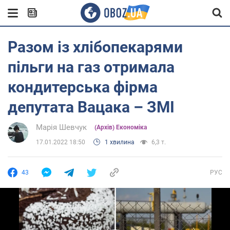
Разом із хлібопекарями
пільги на газ отримала
кондитерська фірма
депутата Вацака – ЗМІ
Марія Шевчук
(Архів) Економіка
17.01.2022 18:50
1 хвилина
6,3 т.
43
РУС