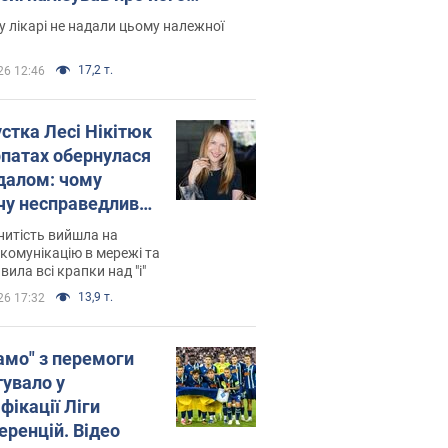
есивний" рак
 лікарі не надали цьому належної
17,2 т.
26 12:46
устка Лесі Нікітюк
рпатах обернулася
далом: чому
чу несправедливо
йтили
нитість вийшла на
комунікацію в мережі та
вила всі крапки над "і"
13,9 т.
26 17:32
амо" з перемоги
тувало у
фікації Ліги
еренцій. Відео