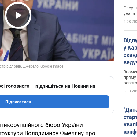
"агр
Спершу
уваги
6.08.20
Play Video
Відп
у Ка
скан
веду
захе
Знаме
пряму 
розста
сі головного — підпишіться на Новини на
6.08.20
Підписатися
"Дин
стар
квалі
нтикорупційного бюро України
конф
структури Володимиру Омеляну про