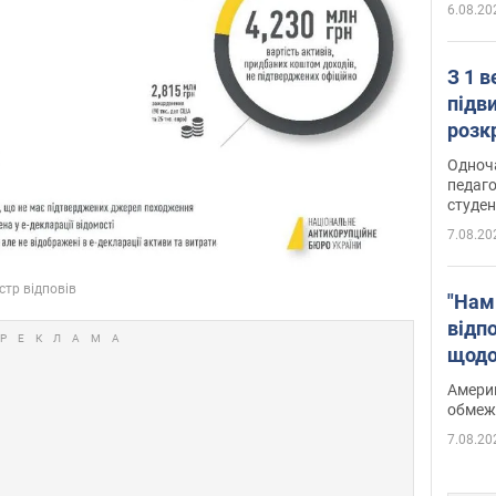
6.08.20
З 1 
підв
розк
Одноч
педаго
студен
7.08.20
"Нам
відп
щодо
Patri
Америк
обмеж
7.08.20