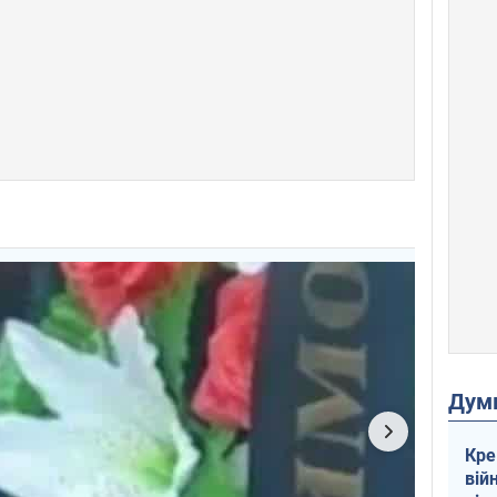
Дум
Кре
вій