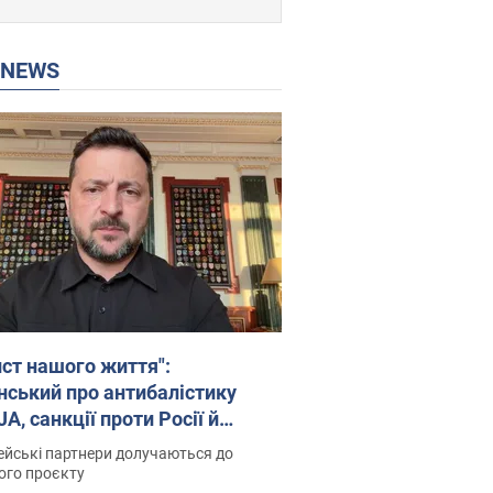
P NEWS
ист нашого життя":
нський про антибалістику
A, санкції проти Росії й
имку аграріїв. Відео
йські партнери долучаються до
ого проєкту