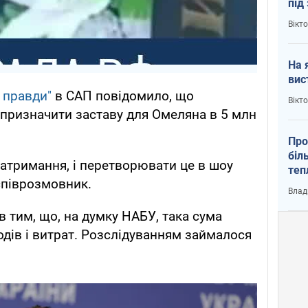
під
кри
Вікт
На 
вис
ї правди"
в САП повідомило, що
Вікт
 призначити заставу для Омеляна в 5 млн
Про
біл
затримання, і перетворювати це в шоу
теп
 співрозмовник.
від
Влад
у К
в тим, що, на думку НАБУ, така сума
одів і витрат. Розслідуванням займалося