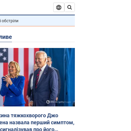
і обстріли
ливе
ина тяжкохворого Джо
ена назвала перший симптом,
 сигналізував про його