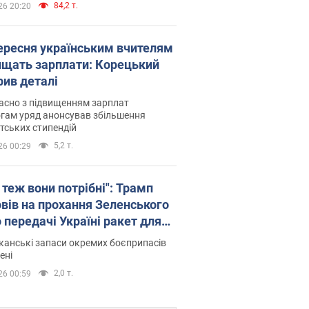
84,2 т.
26 20:20
вересня українським вчителям
ищать зарплати: Корецький
рив деталі
асно з підвищенням зарплат
гам уряд анонсував збільшення
тських стипендій
5,2 т.
26 00:29
 теж вони потрібні": Трамп
овів на прохання Зеленського
 передачі Україні ракет для
ot
анські запаси окремих боєприпасів
ені
2,0 т.
26 00:59