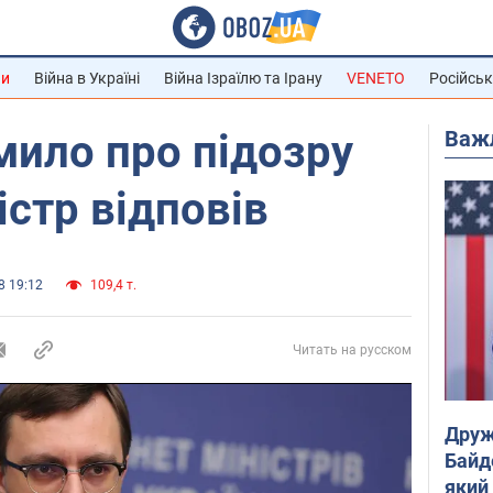
ни
Війна в Україні
Війна Ізраїлю та Ірану
VENETO
Російськ
Важ
мило про підозру
істр відповів
8 19:12
109,4 т.
Читать на русском
Друж
Байд
який