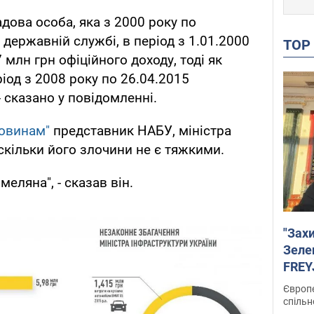
адова особа, яка з 2000 року по
 державній службі, в період з 1.01.2000
TO
 млн грн офіційного доходу, тоді як
ріод з 2008 року по 26.04.2015
 сказано у повідомленні.
новинам"
представник НАБУ, міністра
скільки його злочини не є тяжкими.
еляна", - сказав він.
"Зах
Зеле
FREYJ
підтр
Європе
спільн