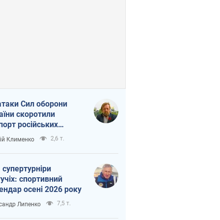
атаки Сил оборони
аїни скоротили
порт російських
топродуктів
2,6 т.
ій Клименко
 супертурніри
учіх: спортивний
ендар осені 2026 року
7,5 т.
сандр Липенко