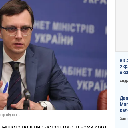
Як 
Укр
екс
наф
Андр
Два
Маг
кал
Олек
 міністр розкрив деталі того, в чому його