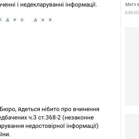
ченні і недекларуванні інформації.
Матч в
6.08.20
ідео дня
Бюро, йдеться нібито про вчинення
дбачених ч.3 ст.368-2 (незаконне
ларування недостовірної інформації)
їни.