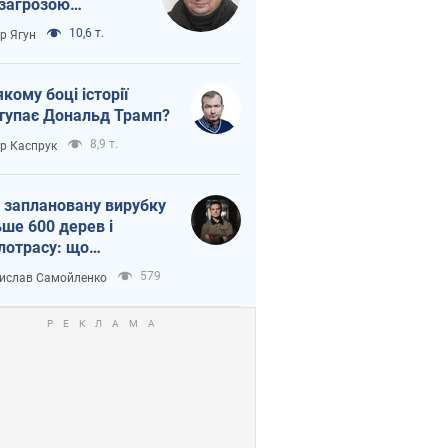
 загрозою
тична логістика
10,6 т.
ор Ягун
якому боці історії
тупає Дональд Трамп?
8,9 т.
ор Каспрук
 заплановану вирубку
ьше 600 дерев і
лотрасу: що
бувається на Теремках
579
ислав Самойленко
иєві