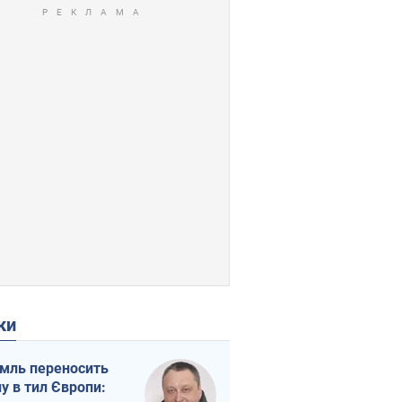
ки
мль переносить
ну в тил Європи: