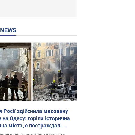
P NEWS
я Росії здійснила масовану
 на Одесу: горіла історична
на міста, є постраждалі.
 та відео
рору ворог застосував ракети та