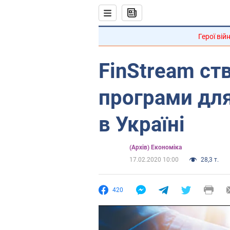
Герої вій
FinStream ст
програми для
в Україні
(Архів) Економіка
17.02.2020 10:00
28,3 т.
420