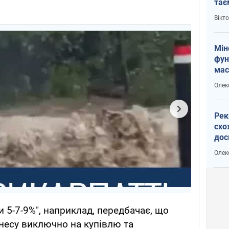
тає
і Пу
Вікт
Мін
фун
мас
Олек
Рек
схо
дос
виб
Олек
 5-7-9%", наприклад, передбачає, що
знесу виключно на купівлю та