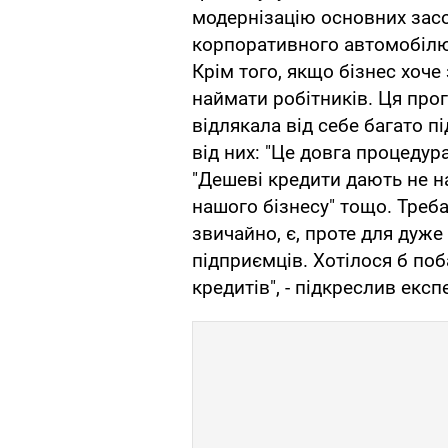
модернізацію основних засо
корпоративного автомобілю, 
Крім того, якщо бізнес хоче
наймати робітників. Ця про
відлякала від себе багато пі
від них: "Це довга процедура
"Дешеві кредити дають не на
нашого бізнесу" тощо. Треба
звичайно, є, проте для дуже
підприємців. Хотілося б по
кредитів", - підкреслив експ