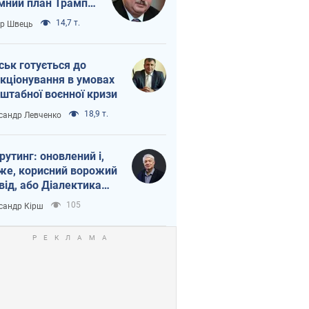
мний план Трампа
тіна?
14,7 т.
ор Швець
ськ готується до
кціонування в умовах
штабної воєнної кризи
18,9 т.
сандр Левченко
рутинг: оновлений і,
же, корисний ворожий
від, або Діалектика
агливого боягузтва
105
сандр Кірш