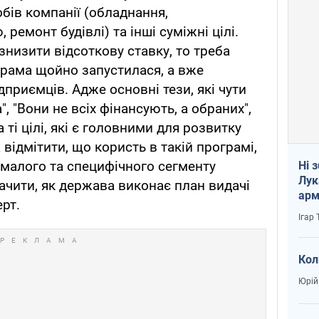
бів компанії (обладнання,
ремонт будівлі) та інші суміжні цілі.
 знизити відсоткову ставку, то треба
грама щойно запустилася, а вже
дприємців. Адже основні тези, які чути
", "Вони не всіх фінансують, а обраних",
 ті цілі, які є головними для розвитку
 відмітити, що користь в такій програмі,
 малого та специфічного сегменту
Ні 
Лук
бачити, як держава виконає план видачі
арм
ерт.
Ігар
Кол
Юрій