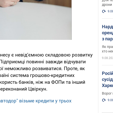
дрони
9.0
Нард
оренд
з па
де п
Як пра
хто не
знесу є невід’ємною складовою розвитку
9.08.20
 Підприємці повинні завжди відчувати
кої неможливо розвиватися. Проте, як
Росі
країні система грошово-кредитних
сусід
користь банків, ніж на ФОПи та інший
Харко
 переконаний Цвіркун.
пост
Ворог 
автодор" візьме кредити у трьох
9.0