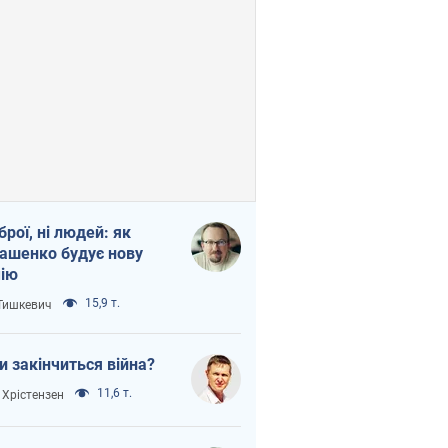
зброї, ні людей: як
ашенко будує нову
ію
15,9 т.
 Тишкевич
и закінчиться війна?
11,6 т.
 Хрістензен