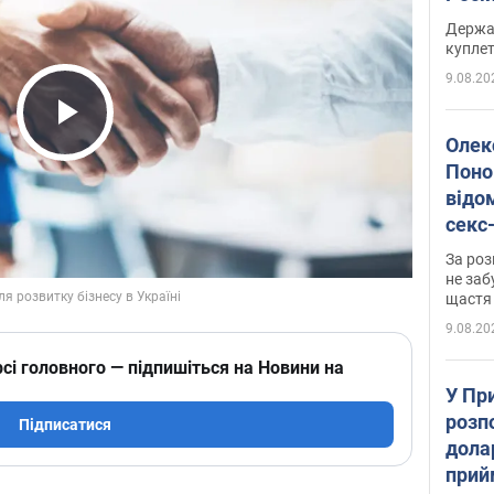
розп
Держа
куплет
9.08.20
Play Video
Олек
Поно
відо
секс
який
За роз
маю
не заб
щастя
9.08.20
сі головного — підпишіться на Новини на
У Пр
розпо
Підписатися
дола
прий