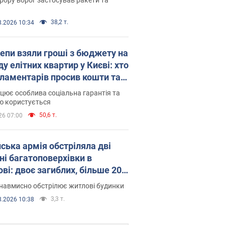
38,2 т.
8.2026 10:34
епи взяли гроші з бюджету на
у елітних квартир у Києві: хто
рламентарів просив кошти та
оселився
цює особлива соціальна гарантія та
ю користується
50,6 т.
26 07:00
йська армія обстріляла дві
ні багатоповерхівки в
ві: двоє загиблих, більше 20
раждалих
навмисно обстрілює житлові будинки
3,3 т.
8.2026 10:38