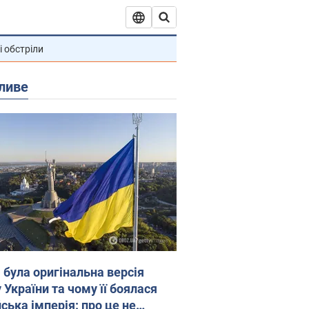
і обстріли
ливе
 була оригінальна версія
 України та чому її боялася
ська імперія: про це не