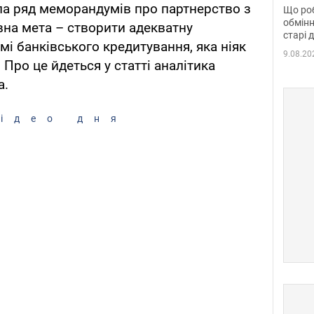
та б
ла ряд меморандумів про партнерство з
Що роб
обмінн
вна мета – створити адекватну
старі 
мі банківського кредитування, яка ніяк
9.08.20
 Про це йдеться у статті аналітика
а.
ідео дня