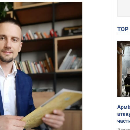
TO
Армі
атаку
части
Фото
Для те