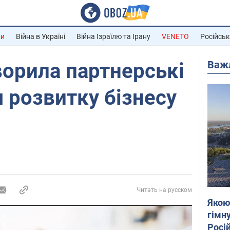
ни
Війна в Україні
Війна Ізраїлю та Ірану
VENETO
Російськ
Важ
ворила партнерські
 розвитку бізнесу
Читать на русском
Якою
гімну
Росій