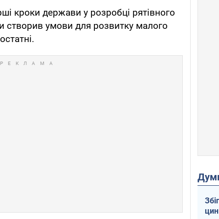
рші кроки держави у розробці рятівного
би створив умови для розвитку малого
остатні.
Дум
Збі
цин