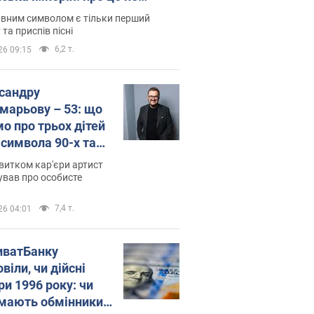
овідають у школі
вним символом є тільки перший
 та приспів пісні
6,2 т.
26 09:15
сандру
марьову – 53: що
мо про трьох дітей
-символа 90-х та
 вигляд вони
витком кар'єри артист
ть
ував про особисте
7,4 т.
26 04:01
иватБанку
віли, чи дійсні
ри 1996 року: чи
мають обмінники