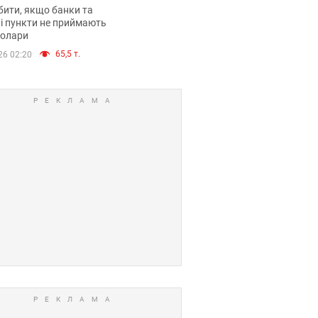
анки такі купюри
ити, якщо банки та
і пункти не приймають
долари
65,5 т.
26 02:20