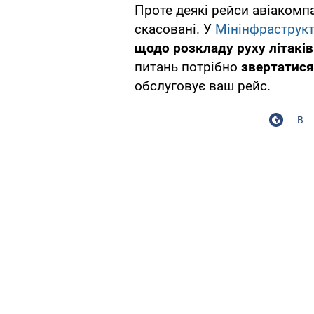
Проте деякі рейси авіакомп
скасовані. У
Мінінфраструк
щодо розкладу руху літаків
питань потрібно
звертатися
обслуговує ваш рейс.
В