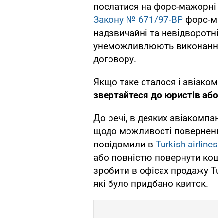
послатися на форс-мажорні
Закону № 671/97-ВР
форс-м
надзвичайні та невідворотні
унеможливлюють виконання
договору.
Якщо таке сталося і авіаком
звертайтеся до юристів а
До речі, в деяких авіакомп
щодо можливості поверненн
повідомили в
Turkish airlines
або повністю повернути ко
зробити в офісах продажу Tur
які було придбано квиток.