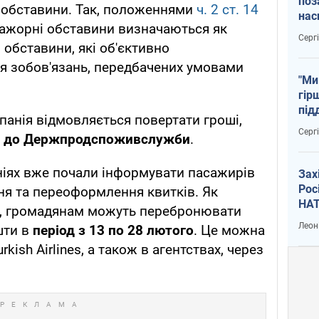
поз
 обставини. Так, положеннями
ч. 2 ст. 14
нас
ажорні обставини визначаються як
тем
Серг
 обставини, які об'єктивно
 зобов'язань, передбачених умовами
"Ми
гір
під
панія відмовляється повертати гроші,
рак
Серг
бо до Держпродспоживслужби
.
аніях вже почали інформувати пасажирів
Зах
Рос
я та переоформлення квитків. Як
НАТ
, громадянам можуть перебронювати
Леон
шти в
період з 13 по 28 лютого
. Це можна
kish Airlines, а також в агентствах, через