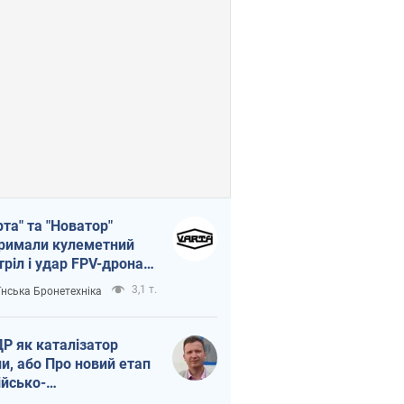
рта" та "Новатор"
римали кулеметний
тріл і удар FPV-дрона,
тувавши життя
3,1 т.
їнська Бронетехніка
церу ЗСУ
Р як каталізатор
ни, або Про новий етап
ійсько-
нічнокорейського