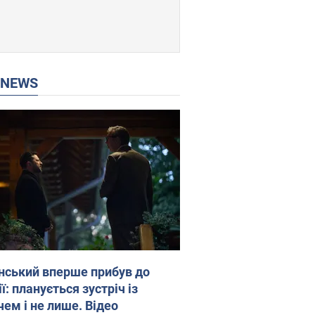
P NEWS
нський вперше прибув до
ї: планується зустріч із
чем і не лише. Відео