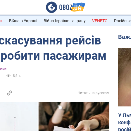
ни
Війна в Україні
Війна Ізраїлю та Ірану
VENETO
Російськ
Важ
скасування рейсів
о робити пасажирам
анси
и
8,6 т.
Читать на русском
У Ль
конф
росі