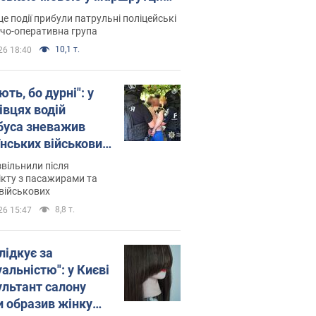
ція склала адмінпротокол.
це події прибули патрульні поліцейські
о
дчо-оперативна група
10,1 т.
26 18:40
ть, бо дурні": у
івцях водій
буса зневажив
їнських військових
латився. Відео
звільнили після
кту з пасажирами та
військових
8,8 т.
26 15:47
лідкує за
альністю": у Києві
ультант салону
и образив жінку