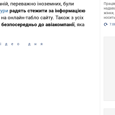
після
аній, переважно іноземних, були
Праців
розг
надава
тури
радять стежити за інформацією
жінки,
Фото
на онлайн-табло сайту. Також з усіх
носить
 безпосередньо до авіакомпанії
, яка
7.0
ідео дня