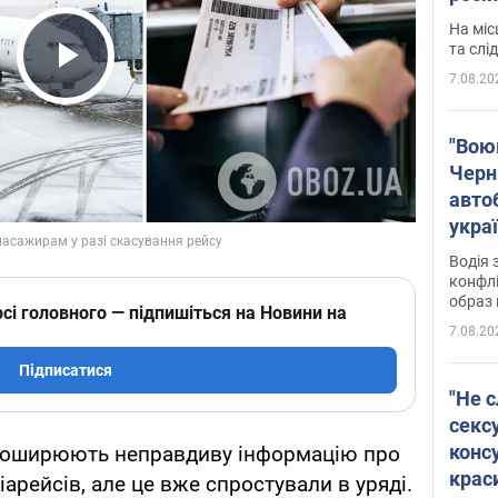
полі
На міс
Віде
та слі
7.08.20
Play Video
"Воюю
Черн
авто
укра
і поп
Водія 
конфлі
образ 
сі головного — підпишіться на Новини на
7.08.20
Підписатися
"Не с
сексу
конс
 поширюють неправдиву інформацію про
крас
арейсів, але це вже спростували в уряді.