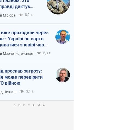
а планом: хто
правді диктує
п війни
8,9 т.
ій Місюра
 вже проходили через
ше": Україні не варто
даватися зневірі через
етний терор
8,3 т.
ій Марченко, експерт
ід проспав загрозу:
ія може перевірити
О війною
3,1 т.
ід Невзлін