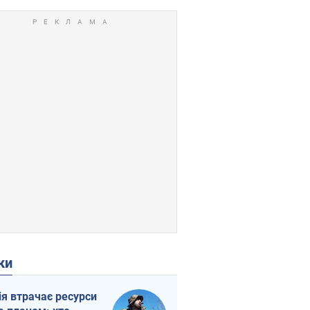
ки
ія втрачає ресурси