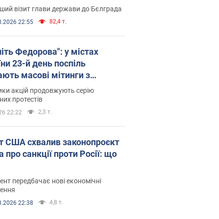
ший візит глави держави до Бєлграда
82,4 т.
8.2026 22:55
іть Федорова": у містах
ни 23-й день поспіль
ають масові мітинги з
онками. Фото і відео
ики акцій продовжують серію
их протестів
2,3 т.
26 22:22
т США схвалив законопроєкт
 про санкції проти Росії: що
нт передбачає нові економічні
ення
4,8 т.
8.2026 22:38