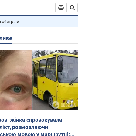
і обстріли
ливе
вові жінка спровокувала
лікт, розмовляючи
йською мовою у маршрутці: