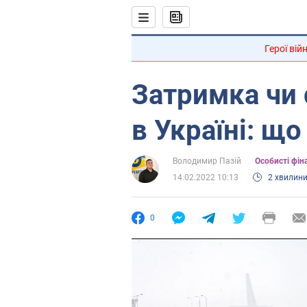
Герої вій
Затримка чи 
в Україні: щ
Володимир Пазій
Особисті фін
14.02.2022 10:13
2 хвилин
0