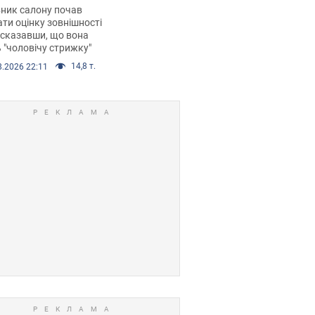
 хімієтерапії,
ник салону почав
орівся скандал.
ти оцінку зовнішності
 сказавши, що вона
 "чоловічу стрижку"
14,8 т.
8.2026 22:11