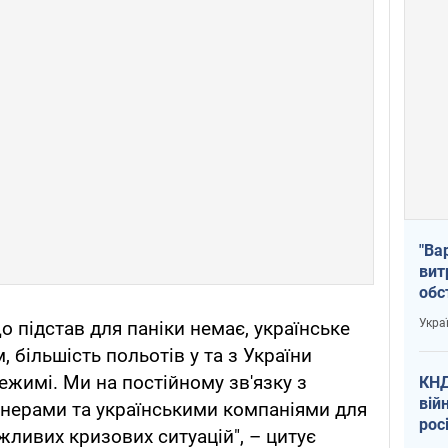
"Ва
вит
обс
вря
Укра
о підстав для паніки немає, українське
офі
 більшість польотів у та з України
жимі. Ми на постійному зв'язку з
КНД
вій
ерами та українськими компаніями для
рос
ливих кризових ситуацій", – цитує
пів