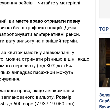
сування рейсів – читайте у матеріалі
ний, ви
маєте право отримати повну
витка без штрафних санкцій. Деякі
TO
запропонувати альтернативні рейси.
и дату вильоту на пізніший термін.
за квиток мають у авіакомпанії у
о, можна отримати різницю в ціні, якщо,
амого перельоту (від 30% до 75%
деяких випадках пасажири можуть
рчування.
даткові права, якщо авіакомпанія
Зеле
до запланованого вильоту.
Розмір
Сербі
50 до 600 євро (7 937-19 050 грн).
Вучи