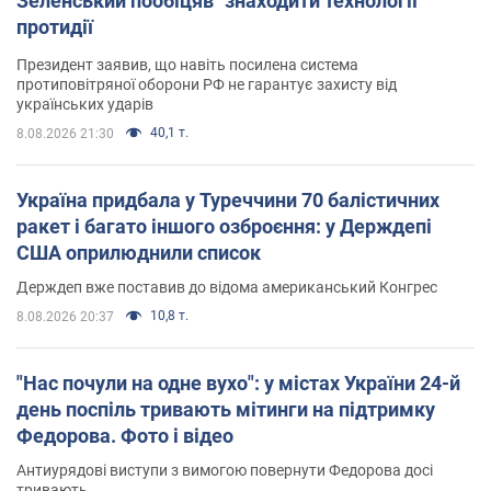
Зеленський пообіцяв "знаходити технології"
протидії
Президент заявив, що навіть посилена система
протиповітряної оборони РФ не гарантує захисту від
українських ударів
40,1 т.
8.08.2026 21:30
Україна придбала у Туреччини 70 балістичних
ракет і багато іншого озброєння: у Держдепі
США оприлюднили список
Держдеп вже поставив до відома американський Конгрес
10,8 т.
8.08.2026 20:37
"Нас почули на одне вухо": у містах України 24-й
день поспіль тривають мітинги на підтримку
Федорова. Фото і відео
Антиурядові виступи з вимогою повернути Федорова досі
тривають