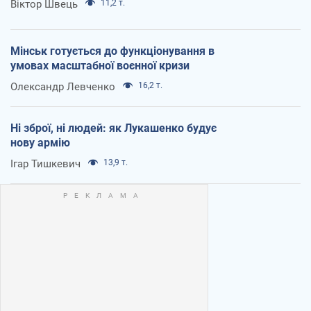
Віктор Швець
11,2 т.
Мінськ готується до функціонування в
умовах масштабної воєнної кризи
Олександр Левченко
16,2 т.
Ні зброї, ні людей: як Лукашенко будує
нову армію
Ігар Тишкевич
13,9 т.