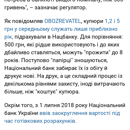
гривень", – зазначає регулятор.
Як повідомляв
OBOZREVATEL
, купюри
1,2 і 5
грн у середньому служать лише приблизно
рік,
підрахували в Нацбанку. Для порівняння:
500 грн, які рідше використовують і до яких
дбайливо ставляться, можуть "прожити" до 8
років. Поступово "папірці" зношуються,
Національний банк забирає їх із обігу й
друкує нові. На друк, а це складний процес із
декількома рівнями захисту, іноді витрачають
більше, ніж "коштує" купюра.
Окрім того, з 1 липня 2018 року Національний
банк України
ввів заокруглення вартості під
час готівкових розрахунків.