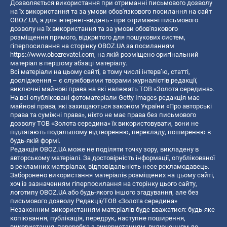
Дозволяється використання при отриманні письмового дозволу
на їх використання та за умови обов'язкового посилання на сайт
OBOZ.UA, а для інтернет-видань - при отриманні письмового
дозволу на їх використання та за умови обов'язкового
розміщення прямого, відкритого для пошукових систем,
гіперпосилання на сторінку OBOZ.UA за посиланням
https://www.obozrevatel.com
, на якій розміщено оригінальний
матеріал в першому абзаці матеріалу.
Всі матеріали на цьому сайті, в тому числі інтерв’ю, статті,
дослідження – є службовими творами журналістів редакції,
виключні майнові права на які належать ТОВ «Золота середина».
На всі опубліковані фотоматеріали Getty Images редакція має
майнові права, які захищаються законом України «Про авторські
права та суміжні права», ніхто не має права без письмового
дозволу ТОВ «Золота середина» їх використовувати, вони не
підлягають подальшому відтворенню, перекладу, поширенню в
будь-якій формі.
Редакція OBOZ.UA може не поділяти точку зору, викладену в
авторському матеріалі. За достовірність інформації, опублікованої
в рекламних матеріалах, відповідальність несе рекламодавець.
Заборонено використання матеріалів розміщених на цьому сайті,
хоч із зазначенням гіперпосилання на сторінку цього сайту,
логотипу OBOZ.UA або будь-якого іншого згадування, але без
письмового дозволу Редакції/ТОВ «Золота середина»
Незаконним використанням матеріалів буде вважатися: будь-яке
копiювання, публiкацiя, передрук, наступне поширення,
використання, переробка з використанням, включенням до