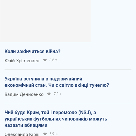
Коли закінчиться війна?
Юрій Хрістензен
8,6 т.
Україна вступила в надзвичайний
економічний стан. Чи є світло вкінці тунелю?
Вадим Денисенко
7,2 т.
Чий буде Крим, той і переможе (NSJ), а
українських футбольних чиновників можуть
назвати вбивцями
Олександр Кірш
6,9 т.