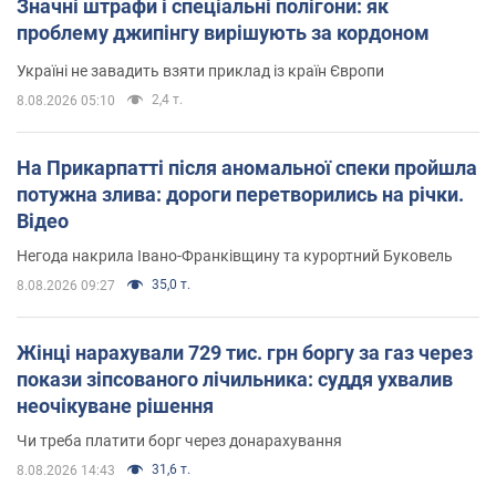
Значні штрафи і спеціальні полігони: як
проблему джипінгу вирішують за кордоном
Україні не завадить взяти приклад із країн Європи
2,4 т.
8.08.2026 05:10
На Прикарпатті після аномальної спеки пройшла
потужна злива: дороги перетворились на річки.
Відео
Негода накрила Івано-Франківщину та курортний Буковель
35,0 т.
8.08.2026 09:27
Жінці нарахували 729 тис. грн боргу за газ через
покази зіпсованого лічильника: суддя ухвалив
неочікуване рішення
Чи треба платити борг через донарахування
31,6 т.
8.08.2026 14:43