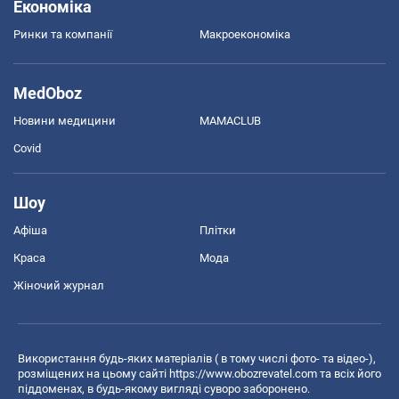
Економіка
Ринки та компанії
Макроекономіка
MedOboz
Новини медицини
MAMACLUB
Covid
Шоу
Афіша
Плітки
Краса
Мода
Жіночий журнал
Використання будь-яких матеріалів ( в тому числі фото- та відео-),
розміщених на цьому сайті
https://www.obozrevatel.com
та всіх його
піддоменах, в будь-якому вигляді суворо заборонено.