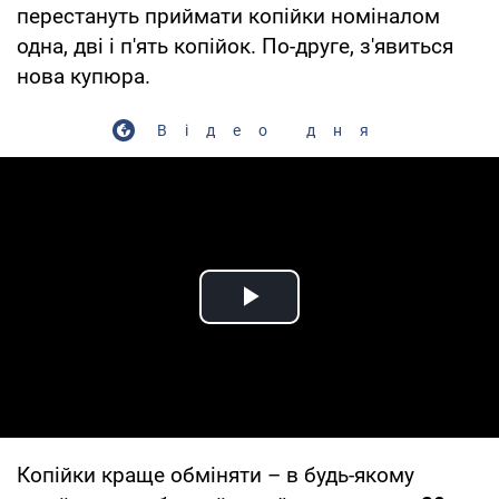
перестануть приймати копійки номіналом
одна, дві і п'ять копійок. По-друге, з'явиться
нова купюра.
Відео дня
Play Video
Копійки краще обміняти – в будь-якому