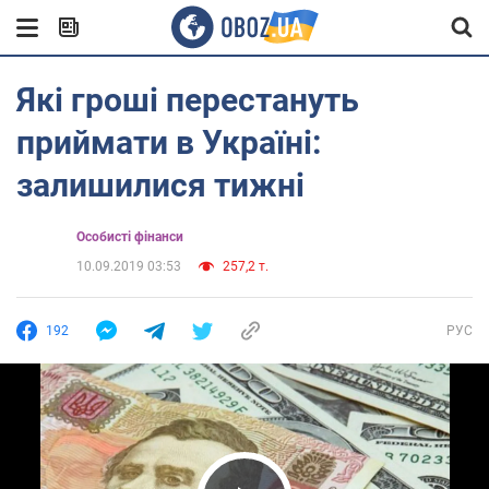
Які гроші перестануть
приймати в Україні:
залишилися тижні
Особисті фінанси
10.09.2019 03:53
257,2 т.
192
РУС