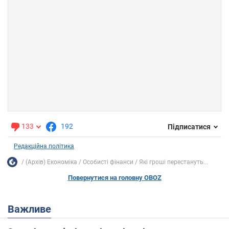
133
192
Підписатися
Редакційна політика
(Архів) Економіка
Особисті фінанси
Які гроші перестануть...
Повернутися на головну OBOZ
Важливе