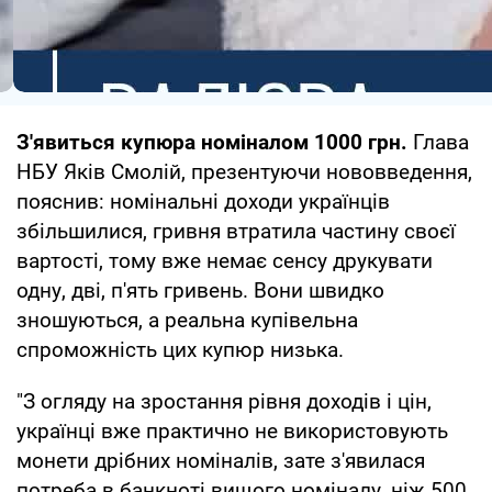
З'явиться купюра номіналом 1000 грн.
Глава
НБУ Яків Смолій, презентуючи нововведення,
пояснив: номінальні доходи українців
збільшилися, гривня втратила частину своєї
вартості, тому вже немає сенсу друкувати
одну, дві, п'ять гривень. Вони швидко
зношуються, а реальна купівельна
спроможність цих купюр низька.
"З огляду на зростання рівня доходів і цін,
українці вже практично не використовують
монети дрібних номіналів, зате з'явилася
потреба в банкноті вищого номіналу, ніж 500