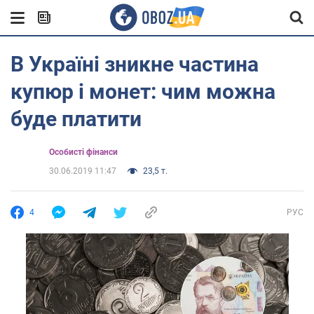
В Україні зникне частина
купюр і монет: чим можна
буде платити
Особисті фінанси
30.06.2019 11:47
23,5 т.
4
РУС