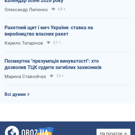
календар осені 2026 року
Олександр Липенко
6,8 т.
Ракетний щит і меч України: ставка на
виробництво власних ракет
Кирило Татарінов
3,1 т.
Посмертна "презумпція винуватості": хто
дозволив ТЦК судити загиблих захисників
Марина Ставнійчук
7,0 т.
Всі думки
На початок