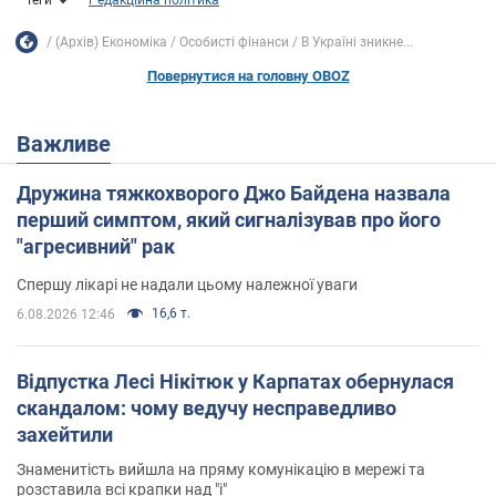
Теги
Редакційна політика
(Архів) Економіка
Особисті фінанси
В Україні зникне...
Повернутися на головну OBOZ
Важливе
Дружина тяжкохворого Джо Байдена назвала
перший симптом, який сигналізував про його
"агресивний" рак
Спершу лікарі не надали цьому належної уваги
16,6 т.
6.08.2026 12:46
Відпустка Лесі Нікітюк у Карпатах обернулася
скандалом: чому ведучу несправедливо
захейтили
Знаменитість вийшла на пряму комунікацію в мережі та
розставила всі крапки над "і"