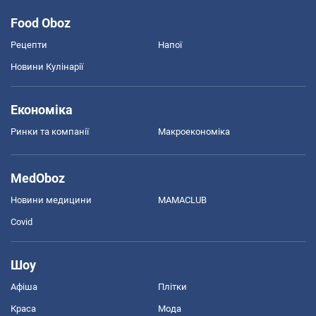
Food Oboz
Рецепти
Напої
Новини Кулінарії
Економіка
Ринки та компанії
Макроекономіка
MedOboz
Новини медицини
MAMACLUB
Covid
Шоу
Афіша
Плітки
Краса
Мода