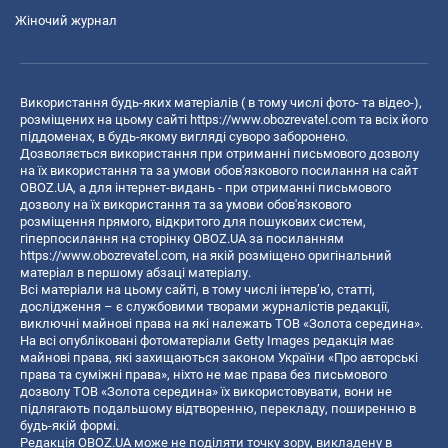
Жіночий журнал
Використання будь-яких матеріалів ( в тому числі фото- та відео-),
розміщених на цьому сайті
https://www.obozrevatel.com
та всіх його
піддоменах, в будь-якому вигляді суворо заборонено.
Дозволяється використання при отриманні письмового дозволу
на їх використання та за умови обов'язкового посилання на сайт
OBOZ.UA, а для інтернет-видань - при отриманні письмового
дозволу на їх використання та за умови обов'язкового
розміщення прямого, відкритого для пошукових систем,
гіперпосилання на сторінку OBOZ.UA за посиланням
https://www.obozrevatel.com
, на якій розміщено оригінальний
матеріал в першому абзаці матеріалу.
Всі матеріали на цьому сайті, в тому числі інтерв’ю, статті,
дослідження – є службовими творами журналістів редакції,
виключні майнові права на які належать ТОВ «Золота середина».
На всі опубліковані фотоматеріали Getty Images редакція має
майнові права, які захищаються законом України «Про авторські
права та суміжні права», ніхто не має права без письмового
дозволу ТОВ «Золота середина» їх використовувати, вони не
підлягають подальшому відтворенню, перекладу, поширенню в
будь-якій формі.
Редакція OBOZ.UA може не поділяти точку зору, викладену в