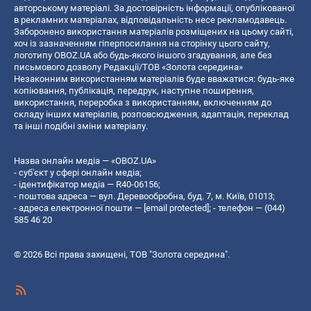
авторському матеріалі. За достовірність інформації, опублікованої
в рекламних матеріалах, відповідальність несе рекламодавець.
Заборонено використання матеріалів розміщених на цьому сайті,
хоч із зазначенням гіперпосилання на сторінку цього сайту,
логотипу OBOZ.UA або будь-якого іншого згадування, але без
письмового дозволу Редакції/ТОВ «Золота середина»
Незаконним використанням матеріалів буде вважатися: будь-яке
копiювання, публiкацiя, передрук, наступне поширення,
використання, переробка з використанням, включенням до
складу інших матеріалів, розповсюдження, адаптація, переклад
та інші подібні зміни матеріалу.
Назва онлайн медіа — «OBOZ.UA»
- суб'єкт у сфері онлайн медіа;
- ідентифікатор медіа — R40-06156;
- поштова адреса — вул. Деревообробна, буд. 7, м. Київ, 01013;
- адреса електронної пошти —
[email protected]
; - телефон — (044)
585 46 20
© 2026 Всі права захищені, ТОВ "Золота середина".