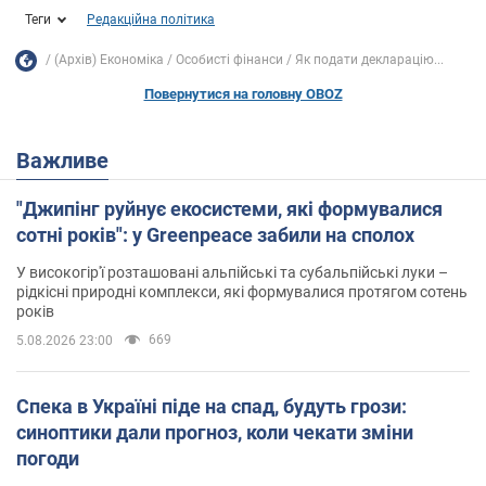
Теги
Редакційна політика
(Архів) Економіка
Особисті фінанси
Як подати декларацію...
Повернутися на головну OBOZ
Важливе
"Джипінг руйнує екосистеми, які формувалися
сотні років": у Greenpeace забили на сполох
У високогір'ї розташовані альпійські та субальпійські луки –
рідкісні природні комплекси, які формувалися протягом сотень
років
669
5.08.2026 23:00
Спека в Україні піде на спад, будуть грози:
синоптики дали прогноз, коли чекати зміни
погоди