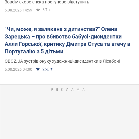
Зовсім скоро спека поступово відступить
6,7 т.
5.08.2026 14:59
"Чи, може, я залякана з дитинства?" Олена
Зарецька – про вбивство бабусі-дисидентки
Алли Горської, критику Дмитра Стуса та втечу в
Португалію з 5 дітьми
OBOZ.UA зустрів онуку художниці-дисидентки в Лісабоні
26,0 т.
5.08.2026 04:00