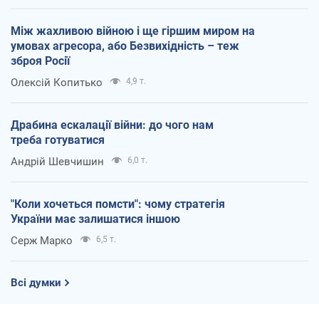
Між жахливою війною і ще гіршим миром на
умовах агресора, або Безвихідність – теж
зброя Росії
Олексій Копитько
4,9 т.
Драбина ескалації війни: до чого нам
треба готуватися
Андрій Шевчишин
6,0 т.
"Коли хочеться помсти": чому стратегія
України має залишатися іншою
Серж Марко
6,5 т.
Всі думки