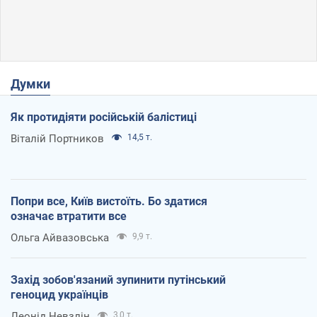
Думки
Як протидіяти російській балістиці
Віталій Портников
14,5 т.
Попри все, Київ вистоїть. Бо здатися
означає втратити все
Ольга Айвазовська
9,9 т.
Захід зобов'язаний зупинити путінський
геноцид українців
Леонід Невзлін
3,0 т.