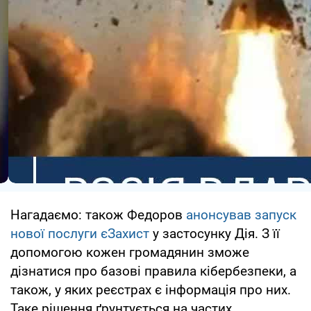
Нагадаємо: також Федоров
анонсував запуск
нової послуги єЗахист
у застосунку Дія. З її
допомогою кожен громадянин зможе
дізнатися про базові правила кібербезпеки, а
також, у яких реєстрах є інформація про них.
Таке рішення ґрунтується на частих