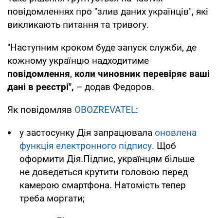
повідомленнях про "злив даних українців", які
викликають питання та тривогу.
"Наступним кроком буде запуск служби, де
кожному українцю надходитиме
повідомлення
,
коли чиновник перевіряє ваші
дані в реєстрі",
– додав Федоров.
Як повідомляв
OBOZREVATEL
:
у застосунку Дія запрацювала
оновлена
функція електронного підпису.
Щоб
оформити Дія.Підпис, українцям більше
не доведеться крутити головою перед
камерою смартфона. Натомість тепер
треба моргати;