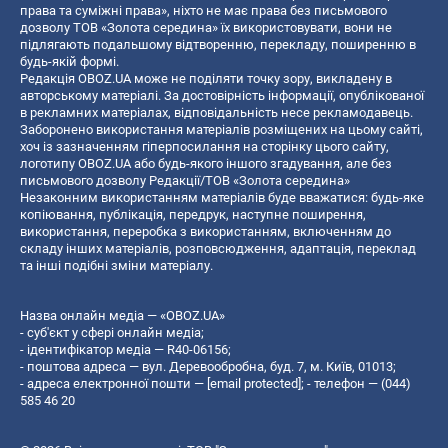
права та суміжні права», ніхто не має права без письмового
дозволу ТОВ «Золота середина» їх використовувати, вони не
підлягають подальшому відтворенню, перекладу, поширенню в
будь-якій формі.
Редакція OBOZ.UA може не поділяти точку зору, викладену в
авторському матеріалі. За достовірність інформації, опублікованої
в рекламних матеріалах, відповідальність несе рекламодавець.
Заборонено використання матеріалів розміщених на цьому сайті,
хоч із зазначенням гіперпосилання на сторінку цього сайту,
логотипу OBOZ.UA або будь-якого іншого згадування, але без
письмового дозволу Редакції/ТОВ «Золота середина»
Незаконним використанням матеріалів буде вважатися: будь-яке
копiювання, публiкацiя, передрук, наступне поширення,
використання, переробка з використанням, включенням до
складу інших матеріалів, розповсюдження, адаптація, переклад
та інші подібні зміни матеріалу.
Назва онлайн медіа — «OBOZ.UA»
- суб'єкт у сфері онлайн медіа;
- ідентифікатор медіа — R40-06156;
- поштова адреса — вул. Деревообробна, буд. 7, м. Київ, 01013;
- адреса електронної пошти —
[email protected]
; - телефон — (044)
585 46 20