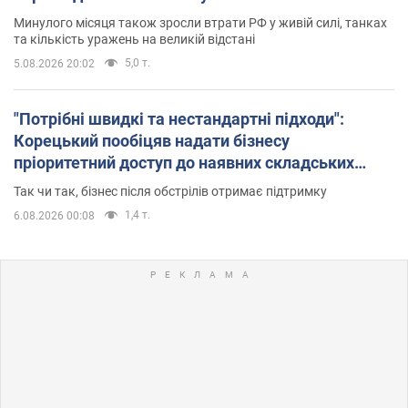
Минулого місяця також зросли втрати РФ у живій силі, танках
та кількість уражень на великій відстані
5,0 т.
5.08.2026 20:02
"Потрібні швидкі та нестандартні підходи":
Корецький пообіцяв надати бізнесу
пріоритетний доступ до наявних складських
приміщень
Так чи так, бізнес після обстрілів отримає підтримку
1,4 т.
6.08.2026 00:08