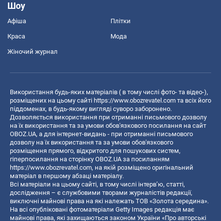
Шоу
Афіша
Плітки
Краса
Мода
Жіночий журнал
Використання будь-яких матеріалів ( в тому числі фото- та відео-),
розміщених на цьому сайті
https://www.obozrevatel.com
та всіх його
піддоменах, в будь-якому вигляді суворо заборонено.
Дозволяється використання при отриманні письмового дозволу
на їх використання та за умови обов'язкового посилання на сайт
OBOZ.UA, а для інтернет-видань - при отриманні письмового
дозволу на їх використання та за умови обов'язкового
розміщення прямого, відкритого для пошукових систем,
гіперпосилання на сторінку OBOZ.UA за посиланням
https://www.obozrevatel.com
, на якій розміщено оригінальний
матеріал в першому абзаці матеріалу.
Всі матеріали на цьому сайті, в тому числі інтерв’ю, статті,
дослідження – є службовими творами журналістів редакції,
виключні майнові права на які належать ТОВ «Золота середина».
На всі опубліковані фотоматеріали Getty Images редакція має
майнові права, які захищаються законом України «Про авторські