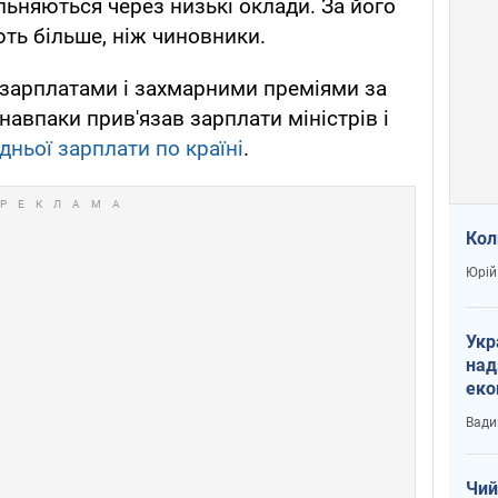
льняються через низькі оклади. За його
ть більше, ніж чиновники.
 зарплатами і захмарними преміями за
авпаки прив'язав зарплати міністрів і
дньої зарплати по країні
.
Кол
Юрій
Укр
над
еко
сві
Вади
Чий