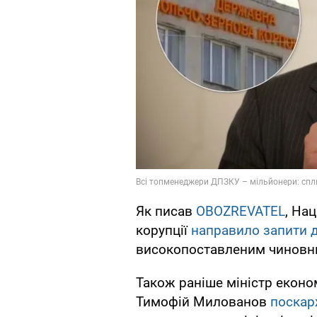
Як писав
OBOZREVATEL
, На
корупції
направило запити д
високопоставленим чиновник
Також раніше міністр економ
Тимофій Милованов
поскар