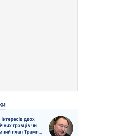
ки
г інтересів двох
ічних гравців чи
мний план Трампа