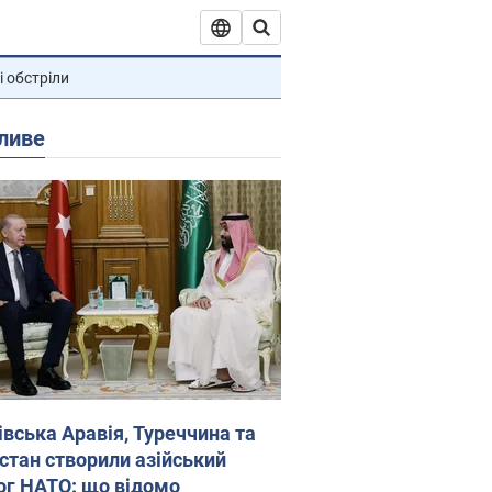
і обстріли
ливе
івська Аравія, Туреччина та
стан створили азійський
ог НАТО: що відомо