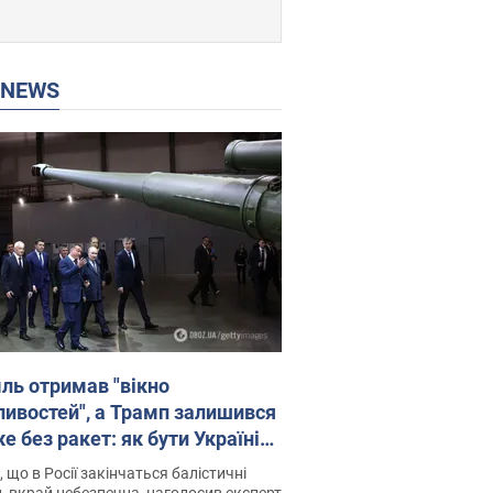
P NEWS
ль отримав "вікно
ивостей", а Трамп залишився
 без ракет: як бути Україні?
рв’ю з Мельником
 що в Росії закінчаться балістичні
, вкрай небезпечна, наголосив експерт