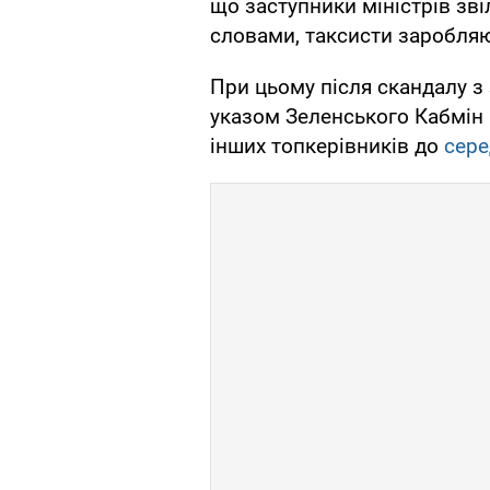
що заступники міністрів зві
словами, таксисти заробляю
При цьому після скандалу з
указом Зеленського Кабмін н
інших топкерівників до
сере