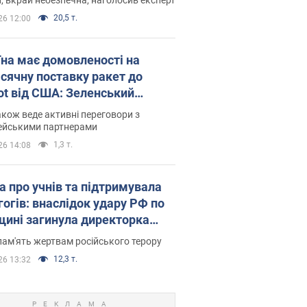
20,5 т.
26 12:00
їна має домовленості на
сячну поставку ракет до
iot від США: Зеленський
рив подробиці
акож веде активні переговори з
ейськими партнерами
1,3 т.
26 14:08
а про учнів та підтримувала
гогів: внаслідок удару РФ по
щині загинула директорка
ького ліцею, її чоловік та онук
пам'ять жертвам російського терору
12,3 т.
26 13:32