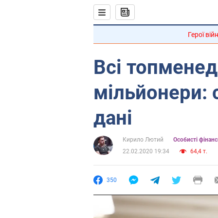
Герої вій
Всі топмене
мільйонери: 
дані
Кирило Лютий
Особисті фінанс
22.02.2020 19:34
64,4 т.
350