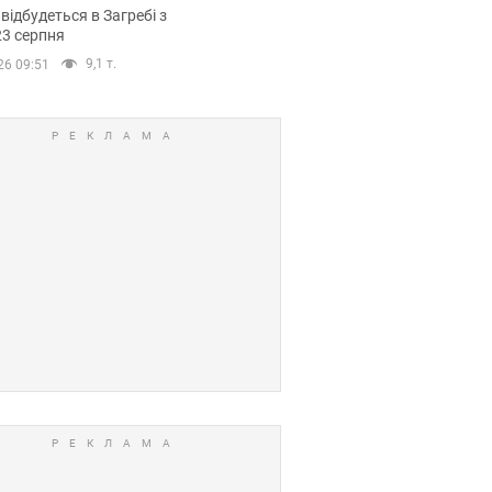
емпіонату Європи
 відбудеться в Загребі з
вних спортсменів
23 серпня
9,1 т.
26 09:51