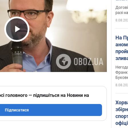
Догові
разі н
8.08.20
Play Video
На П
аном
прой
злив
пере
Негода
річки
Франк
Буков
8.08.20
сі головного — підпишіться на Новини на
Хорв
збірн
Підписатися
спор
офіц