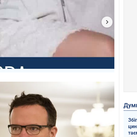
Дум
Збі
цин
тає