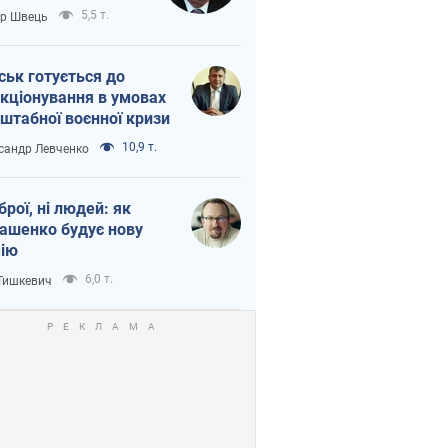
тіна?
5,5 т.
ор Швець
ськ готується до
кціонування в умовах
штабної воєнної кризи
10,9 т.
сандр Левченко
зброї, ні людей: як
ашенко будує нову
ію
6,0 т.
 Тишкевич