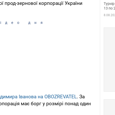
до ч
 прод-зернової корпорації України
Турнір
осно
13 по 
8.08.20
ідео дня
одимира Іванова на
OBOZREVATEL
. За
рпорація має борг у розмірі понад один