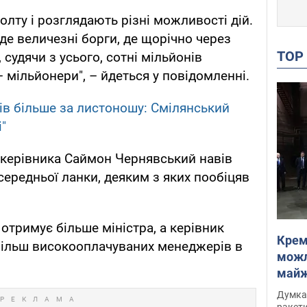
лту і розглядають різні можливості дій.
де величезні борги, де щорічно через
TO
, судячи з усього, сотні мільйонів
 мільйонери", – йдеться у повідомленні.
ів більше за листоношу: Смілянський
"
. керівника Саймон Чернявський навів
середньої ланки, деяким з яких пообіцяв
отримує більше міністра, а керівник
Крем
більш високооплачуваних менеджерів в
можл
майже
Інте
Думка,
ракети