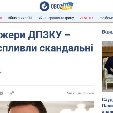
ни
Війна в Україні
Війна Ізраїлю та Ірану
VENETO
Російськ
Важ
джери ДПЗКУ –
спливли скандальні
и
Читать на русском
Сауд
Паки
анал