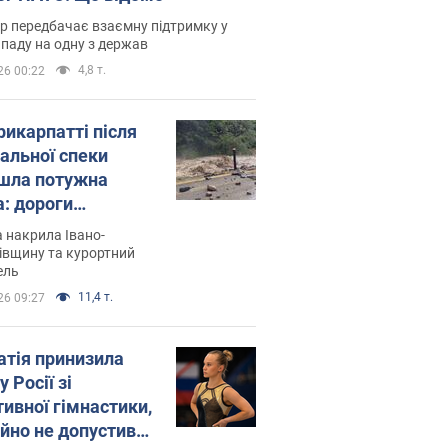
р передбачає взаємну підтримку у
ападу на одну з держав
4,8 т.
26 00:22
рикарпатті після
альної спеки
шла потужна
а: дороги
творились на
 накрила Івано-
. Відео
івщину та курортний
ель
11,4 т.
26 09:27
атія принизила
у Росії зі
тивної гімнастики,
ійно не допустивши