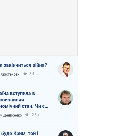
и закінчиться війна?
3,4 т.
 Хрістензен
аїна вступила в
звичайний
номічний стан. Чи є
тло вкінці тунелю?
2,8 т.
м Денисенко
 буде Крим, той і