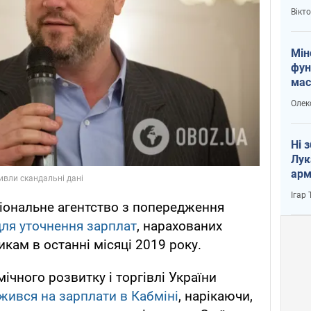
і Пу
Вікт
Мін
фун
мас
Олек
Ні 
Лук
арм
Ігар
ціональне агентство з попередження
ля уточнення зарплат
, нарахованих
ам в останні місяці 2019 року.
ічного розвитку і торгівлі України
жився на зарплати в Кабміні
, нарікаючи,