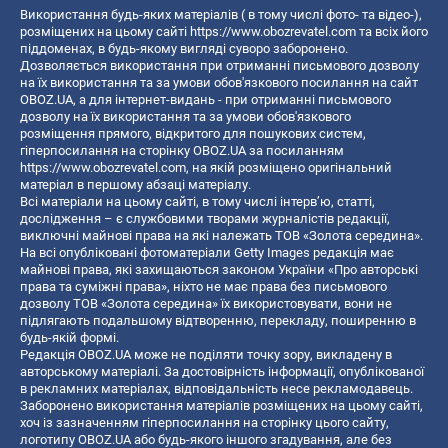
Використання будь-яких матеріалів ( в тому числі фото- та відео-),
розміщених на цьому сайті
https://www.obozrevatel.com
та всіх його
піддоменах, в будь-якому вигляді суворо заборонено.
Дозволяється використання при отриманні письмового дозволу
на їх використання та за умови обов'язкового посилання на сайт
OBOZ.UA, а для інтернет-видань - при отриманні письмового
дозволу на їх використання та за умови обов'язкового
розміщення прямого, відкритого для пошукових систем,
гіперпосилання на сторінку OBOZ.UA за посиланням
https://www.obozrevatel.com
, на якій розміщено оригінальний
матеріал в першому абзаці матеріалу.
Всі матеріали на цьому сайті, в тому числі інтерв’ю, статті,
дослідження – є службовими творами журналістів редакції,
виключні майнові права на які належать ТОВ «Золота середина».
На всі опубліковані фотоматеріали Getty Images редакція має
майнові права, які захищаються законом України «Про авторські
права та суміжні права», ніхто не має права без письмового
дозволу ТОВ «Золота середина» їх використовувати, вони не
підлягають подальшому відтворенню, перекладу, поширенню в
будь-якій формі.
Редакція OBOZ.UA може не поділяти точку зору, викладену в
авторському матеріалі. За достовірність інформації, опублікованої
в рекламних матеріалах, відповідальність несе рекламодавець.
Заборонено використання матеріалів розміщених на цьому сайті,
хоч із зазначенням гіперпосилання на сторінку цього сайту,
логотипу OBOZ.UA або будь-якого іншого згадування, але без