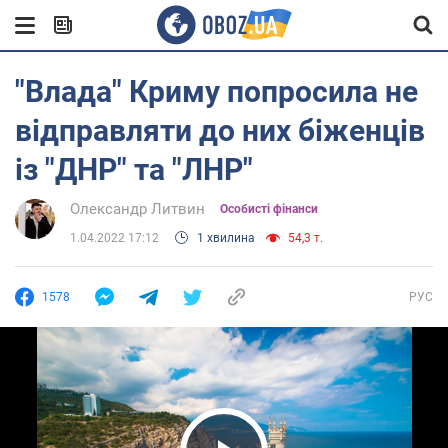
"Влада" Криму попросила не
відправляти до них біженців
із "ДНР" та "ЛНР"
Олександр Литвин
Особисті фінанси
1.04.2022 17:12
1 хвилина
54,3 т.
1578
РУС