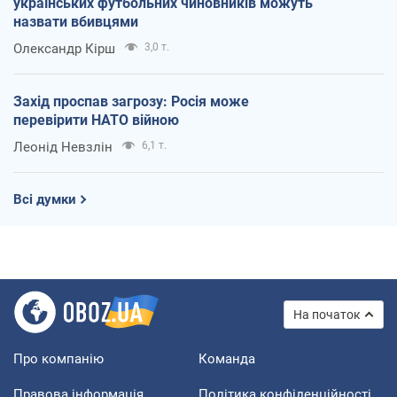
українських футбольних чиновників можуть
назвати вбивцями
Олександр Кірш
3,0 т.
Захід проспав загрозу: Росія може
перевірити НАТО війною
Леонід Невзлін
6,1 т.
Всі думки
На початок
Про компанію
Команда
Правова інформація
Політика конфіденційності