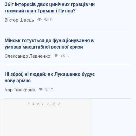
Збіг інтересів двох цинічних гравців чи
таємний план Трампа і Путіна?
Віктор Швець
4,4 т.
Мінськ готується до функціонування в
умовах масштабної воєнної кризи
Олександр Левченко
8,6 т.
Ні зброї, ні людей: як Лукашенко будує
нову армію
Ігар Тишкевич
2,1 т.