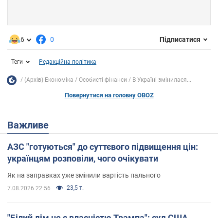
6
0
Підписатися
Теги
Редакційна політика
(Архів) Економіка
Особисті фінанси
В Україні змінилася...
Повернутися на головну OBOZ
Важливе
АЗС "готуються" до суттєвого підвищення цін:
українцям розповіли, чого очікувати
Як на заправках уже змінили вартість пального
23,5 т.
7.08.2026 22:56
"Білий дім не є власністю Трампа": суд США