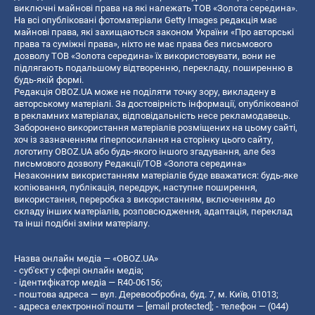
виключні майнові права на які належать ТОВ «Золота середина».
На всі опубліковані фотоматеріали Getty Images редакція має
майнові права, які захищаються законом України «Про авторські
права та суміжні права», ніхто не має права без письмового
дозволу ТОВ «Золота середина» їх використовувати, вони не
підлягають подальшому відтворенню, перекладу, поширенню в
будь-якій формі.
Редакція OBOZ.UA може не поділяти точку зору, викладену в
авторському матеріалі. За достовірність інформації, опублікованої
в рекламних матеріалах, відповідальність несе рекламодавець.
Заборонено використання матеріалів розміщених на цьому сайті,
хоч із зазначенням гіперпосилання на сторінку цього сайту,
логотипу OBOZ.UA або будь-якого іншого згадування, але без
письмового дозволу Редакції/ТОВ «Золота середина»
Незаконним використанням матеріалів буде вважатися: будь-яке
копiювання, публiкацiя, передрук, наступне поширення,
використання, переробка з використанням, включенням до
складу інших матеріалів, розповсюдження, адаптація, переклад
та інші подібні зміни матеріалу.
Назва онлайн медіа — «OBOZ.UA»
- суб'єкт у сфері онлайн медіа;
- ідентифікатор медіа — R40-06156;
- поштова адреса — вул. Деревообробна, буд. 7, м. Київ, 01013;
- адреса електронної пошти —
[email protected]
; - телефон — (044)