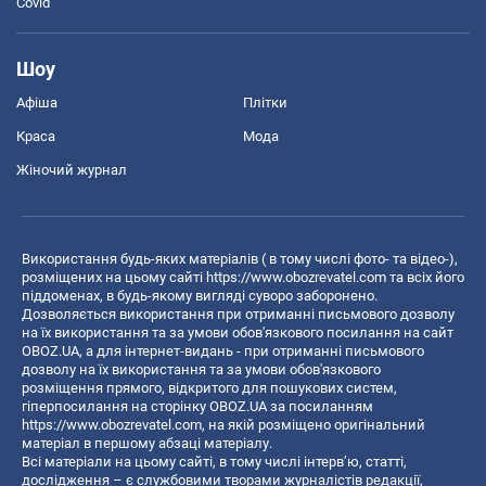
Covid
Шоу
Афіша
Плітки
Краса
Мода
Жіночий журнал
Використання будь-яких матеріалів ( в тому числі фото- та відео-),
розміщених на цьому сайті
https://www.obozrevatel.com
та всіх його
піддоменах, в будь-якому вигляді суворо заборонено.
Дозволяється використання при отриманні письмового дозволу
на їх використання та за умови обов'язкового посилання на сайт
OBOZ.UA, а для інтернет-видань - при отриманні письмового
дозволу на їх використання та за умови обов'язкового
розміщення прямого, відкритого для пошукових систем,
гіперпосилання на сторінку OBOZ.UA за посиланням
https://www.obozrevatel.com
, на якій розміщено оригінальний
матеріал в першому абзаці матеріалу.
Всі матеріали на цьому сайті, в тому числі інтерв’ю, статті,
дослідження – є службовими творами журналістів редакції,