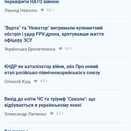
перевірити НАТО війною
Леонід Невзлін
5,2 т.
"Варта" та "Новатор" витримали кулеметний
обстріл і удар FPV-дрона, врятувавши життя
офіцеру ЗСУ
Українська Бронетехніка
4,3 т.
КНДР як каталізатор війни, або Про новий
етап російсько-північнокорейського союзу
Олексій Кущ
4,3 т.
Вихід до еліти ЧС та тріумф "Сокола": що
відбувається в українському хокеї
Олександр Липенко
2,2 т.