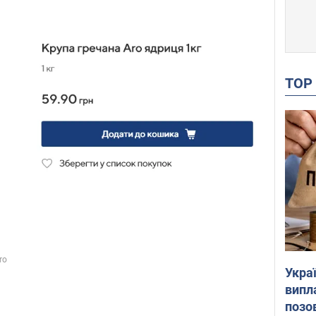
TO
Украї
випл
позо