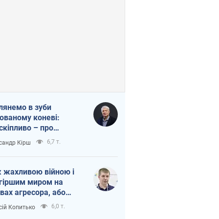
лянемо в зуби
ованому коневі:
скіпливо – про
омогу Україні
6,7 т.
сандр Кірш
 жахливою війною і
гіршим миром на
вах агресора, або
вихідність – теж
6,0 т.
сій Копитько
оя Росії