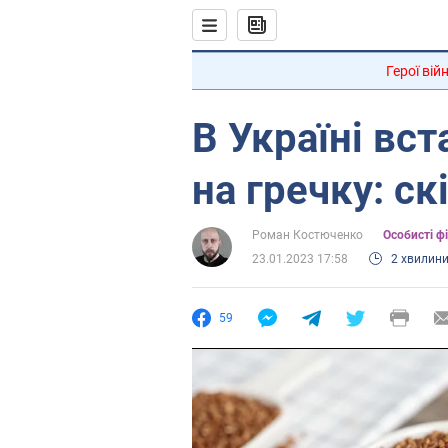
Герої вій
В Україні вс
на гречку: с
Роман Костюченко
Особисті ф
23.01.2023 17:58
2 хвилин
59