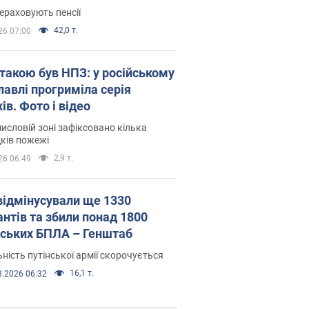
ераховують пенсії
42,0 т.
26 07:00
атакою був НПЗ: у російському
лавлі прогриміла серія
ів. Фото і відео
исловій зоні зафіксовано кілька
ків пожежі
2,9 т.
26 06:49
відмінусували ще 1330
антів та збили понад 1800
йських БПЛА – Генштаб
ність путінської армії скорочується
16,1 т.
8.2026 06:32