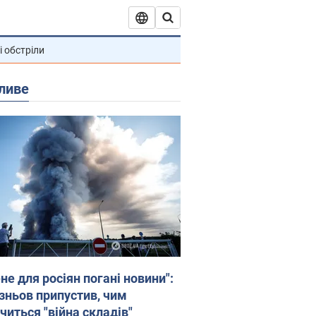
і обстріли
ливе
не для росіян погані новини":
зньов припустив, чим
читься "війна складів"