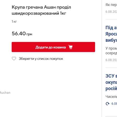
Як пер
6.08.20
Під 
Ярос
вибух
У пром
осеред
6.08.20
ЗСУ 
окуп
росі
Чисель
6.0