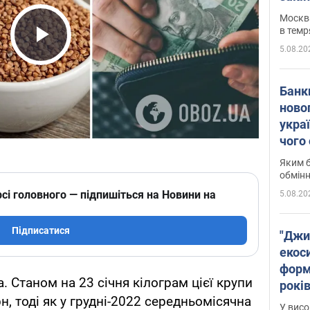
Москва
в темр
5.08.20
Play Video
Банк
ново
укра
чого
Яким б
обмін
сі головного — підпишіться на Новини на
5.08.20
Підписатися
"Джи
екоси
форм
. Станом на 23 січня кілограм цієї крупи
років
н, тоді як у грудні-2022 середньомісячна
заби
У висо