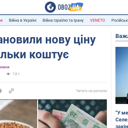
ни
Війна в Україні
Війна Ізраїлю та Ірану
VENETO
Російськ
Важ
тановили нову ціну
кільки коштує
інанси
и
7,8 т.
Читать на русском
"У ме
Селе
закін