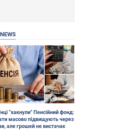
P NEWS
нці "хакнули" Пенсійний фонд:
ати масово підвищують через
ви, але грошей не вистачає