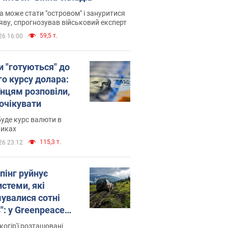
 може стати "островом" і зануритися
яву, спрогнозував військовий експерт
59,5 т.
26 16:00
и "готуються" до
го курсу долара:
їнцям розповіли,
 очікувати
уде курс валюти в
никах
115,3 т.
26 23:12
пінг руйнує
стеми, які
увалися сотні
": у Greenpeace
ли на сполох
когір'ї розташовані