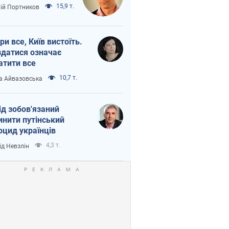
15,9 т.
лій Портников
ри все, Київ вистоїть.
здатися означає
атити все
10,7 т.
а Айвазовська
ід зобов'язаний
инити путінський
оцид українців
4,3 т.
ід Невзлін