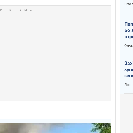
Віта
Поп
Бо 
втр
Ольг
Зах
зуп
ген
Леон