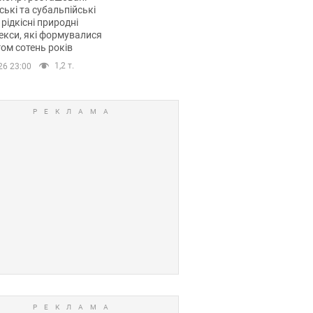
ські та субальпійські
 рідкісні природні
кси, які формувалися
ом сотень років
1,2 т.
26 23:00