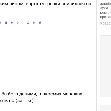
аким чином, вартість гречки знизилася на
альпій
луки –
компле
протяг
ідео дня
5.08.20
. За його даними, в окремих мережах
ть по (за 1 кг):