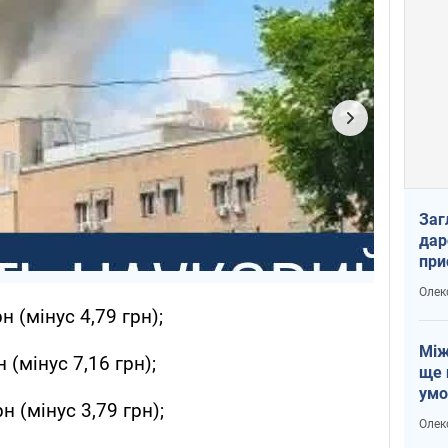
Заг
дар
при
доп
Олек
н (мінус 4,79 грн);
Між
 (мінус 7,16 грн);
ще 
умо
н (мінус 3,79 грн);
Без
Олек
збр