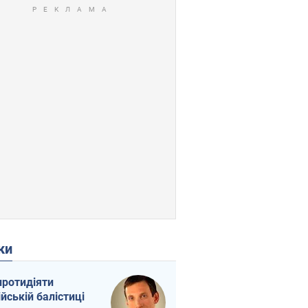
ки
протидіяти
ійській балістиці