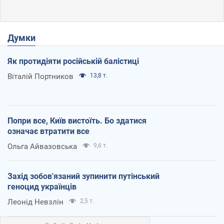
Думки
Як протидіяти російській балістиці
Віталій Портников
13,8 т.
Попри все, Київ вистоїть. Бо здатися
означає втратити все
Ольга Айвазовська
9,6 т.
Захід зобов'язаний зупинити путінський
геноцид українців
Леонід Невзлін
2,5 т.