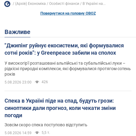
(Архів) Економіка
Особисті фінанси
В Україні на...
Повернутися на головну OBOZ
Важливе
"Джипінг руйнує екосистеми, які формувалися
сотні років": у Greenpeace забили на сполох
У високогір'ї розташовані альпійські та субальпійські луки –
рідкісні природні комплекси, які формувалися протягом сотень
років
426
5.08.2026 23:00
Спека в Україні піде на спад, будуть грози:
синоптики дали прогноз, коли чекати зміни
погоди
Зовсім скоро спека поступово відступить
5,5 т.
5.08.2026 14:59