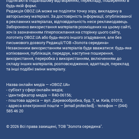
підлягають подальшому відтворенню, перекладу, поширенню в
будь-якій формі.
Редакція OBOZ.UA може не поділяти точку зору, викладену в
авторському матеріалі. За достовірність інформації, опублікованої
в рекламних матеріалах, відповідальність несе рекламодавець.
Заборонено використання матеріалів розміщених на цьому сайті,
хоч із зазначенням гіперпосилання на сторінку цього сайту,
логотипу OBOZ.UA або будь-якого іншого згадування, але без
письмового дозволу Редакції/ТОВ «Золота середина»
Незаконним використанням матеріалів буде вважатися: будь-яке
копiювання, публiкацiя, передрук, наступне поширення,
використання, переробка з використанням, включенням до
складу інших матеріалів, розповсюдження, адаптація, переклад
та інші подібні зміни матеріалу.
Назва онлайн медіа — «OBOZ.UA»
- суб'єкт у сфері онлайн медіа;
- ідентифікатор медіа — R40-06156;
- поштова адреса — вул. Деревообробна, буд. 7, м. Київ, 01013;
- адреса електронної пошти —
[email protected]
; - телефон — (044)
585 46 20
© 2026 Всі права захищені, ТОВ "Золота середина".