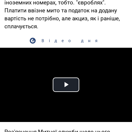
іноземних номерах, тобто. "євроблях".
Платити ввізне мито та податок на додану
вартість не потрібно, але акциз, як і раніше,
сплачується.
Відео дня
Play Video
Роз'яснення Митної служби щодо цього