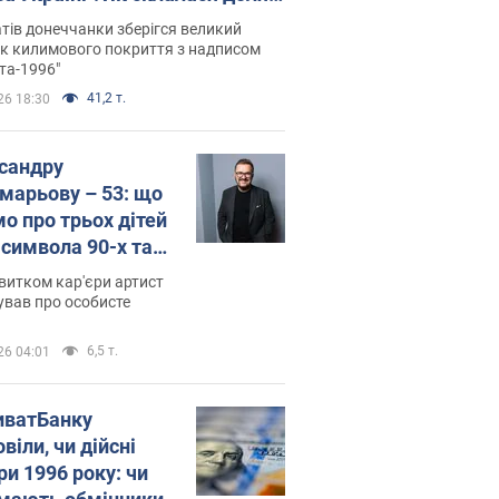
паєвої, яка 30 років тому
тів донеччанки зберігся великий
ала "золото" Олімпіади
к килимового покриття з надписом
та-1996"
41,2 т.
26 18:30
сандру
марьову – 53: що
мо про трьох дітей
-символа 90-х та
 вигляд вони
витком кар'єри артист
ть
ував про особисте
6,5 т.
26 04:01
иватБанку
віли, чи дійсні
ри 1996 року: чи