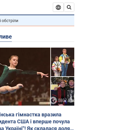
і обстріли
ливе
їнська гімнастка вразила
идента США і вперше почула
а Україні"! Як склалася доля