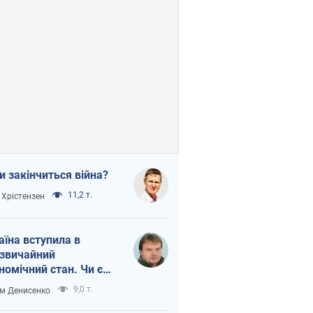
и закінчиться війна?
11,2 т.
 Хрістензен
аїна вступила в
звичайний
номічний стан. Чи є
тло вкінці тунелю?
9,0 т.
м Денисенко