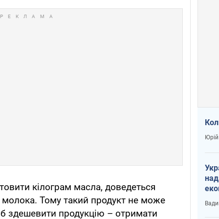
Кол
Юрій
Укр
над
овити кілограм масла, доведеться
еко
сві
в молока. Тому такий продукт не може
Вади
іб здешевити продукцію – отримати