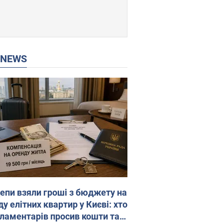
P NEWS
епи взяли гроші з бюджету на
у елітних квартир у Києві: хто
рламентарів просив кошти та