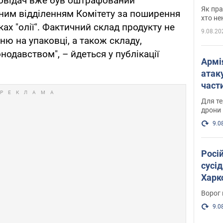
повідач вже був оштрафований
де п
Як пра
ним відділенням Комітету за поширення
хто не
ках "олії". Фактичний склад продукту не
9.08.20
ню на упаковці, а також складу,
одавством", – йдеться у публікації
Армі
атаку
части
Фото
Для те
дрони
9.0
Росі
сусід
Харко
пост
Ворог 
9.0