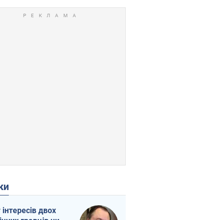
ки
г інтересів двох