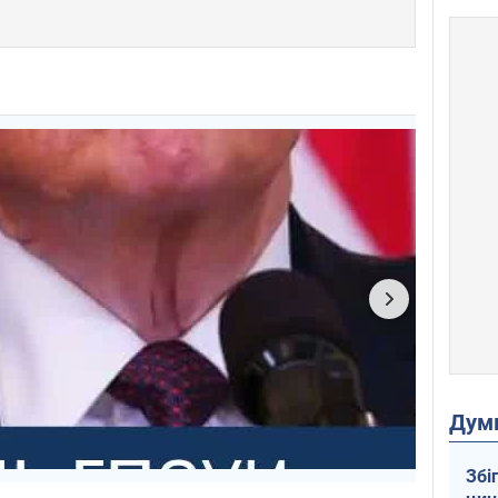
Дум
Збі