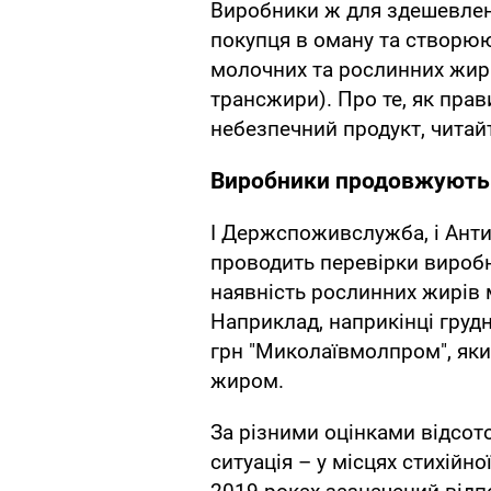
Виробники ж для здешевлен
покупця в оману та створюю
молочних та рослинних жир
трансжири). Про те, як пра
небезпечний продукт, читай
Виробники продовжують
І Держспоживслужба, і Ант
проводить перевірки виробн
наявність рослинних жирів
Наприклад, наприкінці гру
грн "Миколаївмолпром", яки
жиром.
За різними оцінками відсот
ситуація – у місцях стихійної