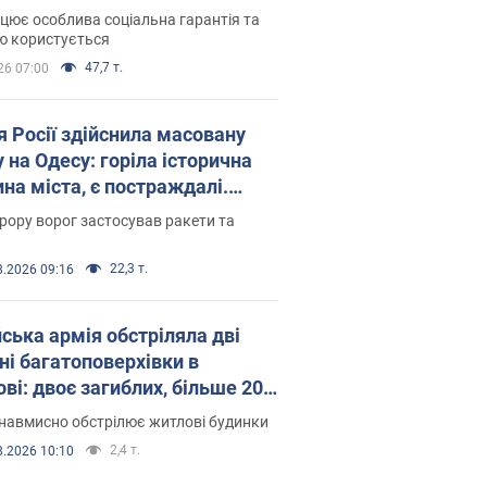
оселився
цює особлива соціальна гарантія та
ю користується
47,7 т.
26 07:00
я Росії здійснила масовану
 на Одесу: горіла історична
на міста, є постраждалі.
 та відео
рору ворог застосував ракети та
22,3 т.
8.2026 09:16
йська армія обстріляла дві
ні багатоповерхівки в
ві: двоє загиблих, більше 20
раждалих
навмисно обстрілює житлові будинки
2,4 т.
8.2026 10:10