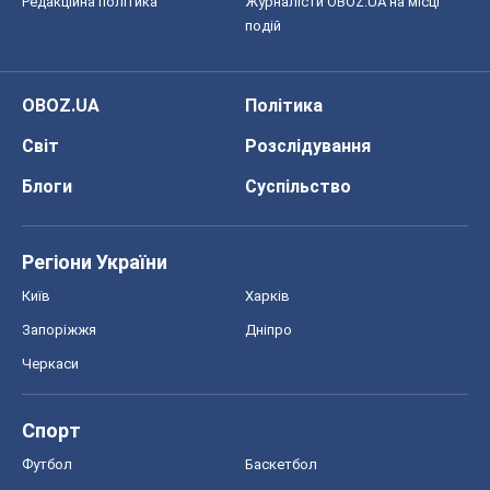
Редакційна політика
Журналісти OBOZ.UA на місці
подій
OBOZ.UA
Політика
Світ
Розслідування
Блоги
Суспільство
Регіони України
Київ
Харків
Запоріжжя
Дніпро
Черкаси
Спорт
Футбол
Баскетбол