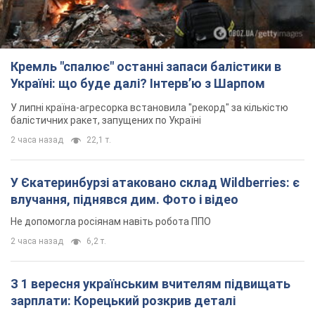
Кремль "спалює" останні запаси балістики в
Україні: що буде далі? Інтерв’ю з Шарпом
У липні країна-агресорка встановила "рекорд" за кількістю
балістичних ракет, запущених по Україні
2 часа назад
22,1 т.
У Єкатеринбурзі атаковано склад Wildberries: є
влучання, піднявся дим. Фото і відео
Не допомогла росіянам навіть робота ППО
2 часа назад
6,2 т.
З 1 вересня українським вчителям підвищать
зарплати: Корецький розкрив деталі