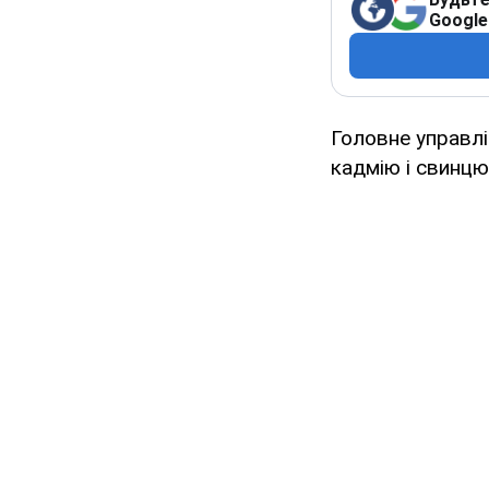
Google
Головне управл
кадмію і свинцю