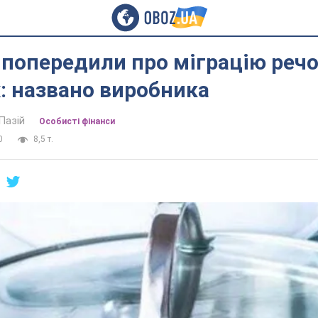
 попередили про міграцію речо
: названо виробника
Пазій
Особисті фінанси
0
8,5 т.