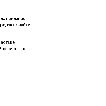
тах показник
продукт знайти
йчастіше
айпоширеніше