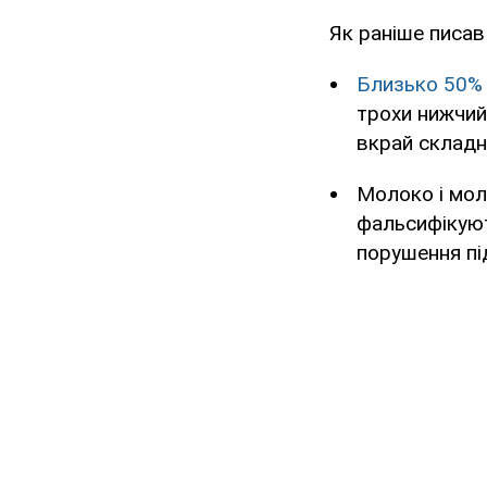
Як раніше писа
Близько 50% 
трохи нижчий
вкрай складн
Молоко і мол
фальсифікуют
порушення пі