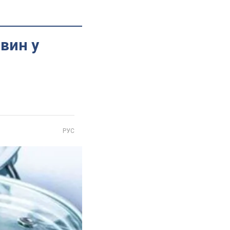
вин у
РУС