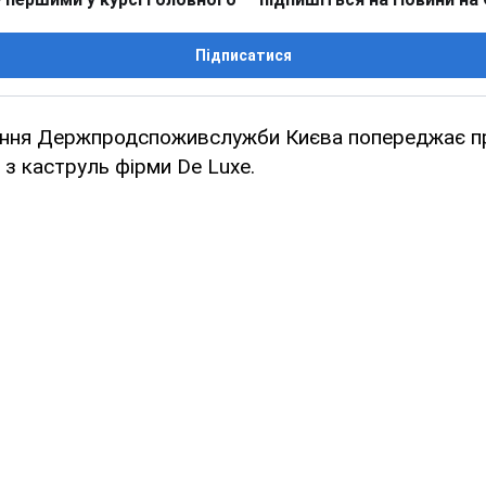
Підписатися
іння Держпродспоживслужби Києва попереджає пр
 з каструль фірми De Luxe.