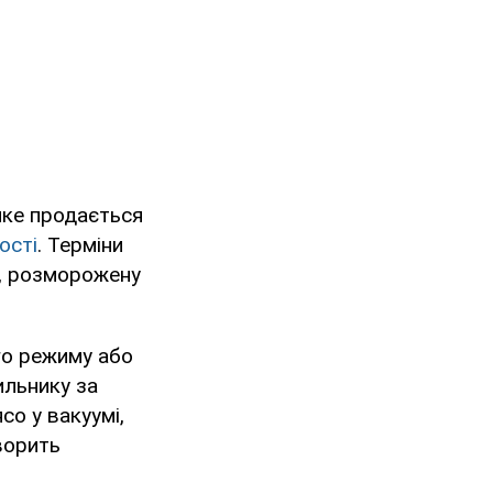
яке продається
ості
. Терміни
у, розморожену
го режиму або
ильнику за
со у вакуумі,
оворить