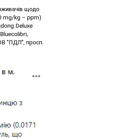
оживачів щодо
60 mg/kg – ppm)
gdong Deluxe
luecolibri,
ОВ "ПДЛ", просп.