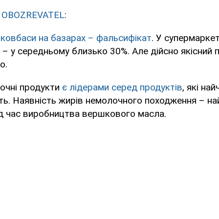
в
OBOZREVATEL
:
ковбаси на базарах – фальсифікат
. У супермарке
 – у середньому близько 30%. Але дійсно якісний 
о.
очні продукти
є лідерами серед продуктів
, які на
ь. Наявність жирів немолочного походження – н
д час виробництва вершкового масла.