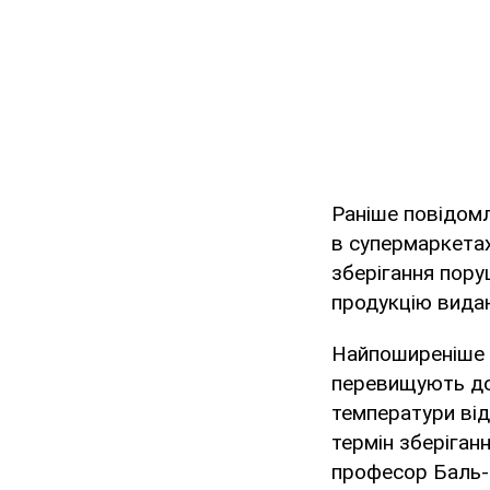
Раніше повідомл
в супермаркетах
зберігання пору
продукцію видаю
Найпоширеніше 
перевищують доп
температури від 
термін зберіганн
професор Баль-