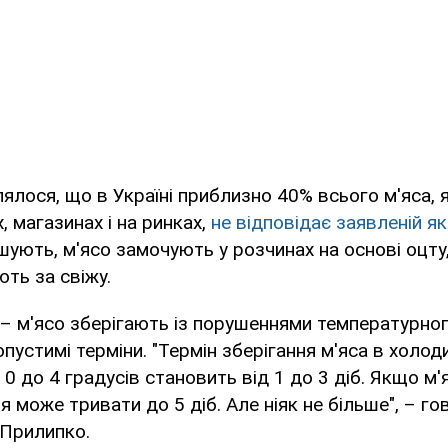
ялося, що в Україні приблизно 40% всього м'яса, 
, магазинах і на ринках,
не відповідає заявленій як
шують, м'ясо замочують у розчинах на основі оцт
ть за свіжу.
– м'ясо зберігають із порушеннями температурно
устимі терміни. "Термін зберігання м'яса в холод
0 до 4 градусів становить від 1 до 3 діб. Якщо м'я
я може тривати до 5 діб. Але ніяк не більше", – г
Прилипко.