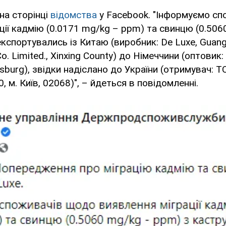
на сторінці
відомства
у Facebook. "Інформуємо сп
ції кадмію (0.0171 mg/kg – ppm) та свинцю (0.50
експортувались із Китаю (виробник: De Luxe, Guan
o. Limited., Xinxing County) до Німеччини (оптовик: B
sburg), звідки надіслано до України (отримувач: Т
, м. Київ, 02068)", – йдеться в повідомленні.