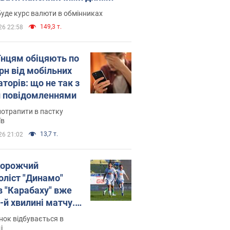
уде курс валюти в обмінниках
149,3 т.
26 22:58
їнцям обіцяють по
рн від мобільних
торів: що не так з
 повідомленнями
потрапити в пастку
їв
13,7 т.
26 21:02
орожчий
оліст "Динамо"
в "Карабаху" вже
-й хвилині матчу.
о
ок відбувається в
і