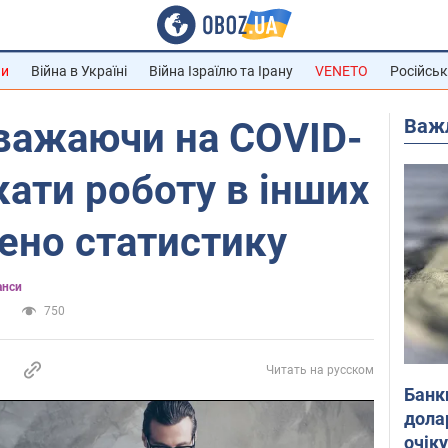
ни
Війна в Україні
Війна Ізраїлю та Ірану
VENETO
Російськ
Важ
зважаючи на COVID-
кати роботу в інших
чено статистику
анси
а
750
Читать на русском
Банк
дола
очік