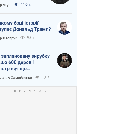
тична логістика
11,6 т.
ор Ягун
якому боці історії
тупає Дональд Трамп?
9,8 т.
ор Каспрук
 заплановану вирубку
ьше 600 дерев і
лотрасу: що
бувається на Теремках
1,1 т.
ислав Самойленко
иєві