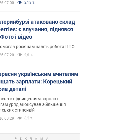
24,9 т.
26 07:00
атеринбурзі атаковано склад
erries: є влучання, піднявся
Фото і відео
омогла росіянам навіть робота ППО
6,6 т.
26 07:20
вересня українським вчителям
ищать зарплати: Корецький
рив деталі
асно з підвищенням зарплат
гам уряд анонсував збільшення
тських стипендій
8,2 т.
26 00:29