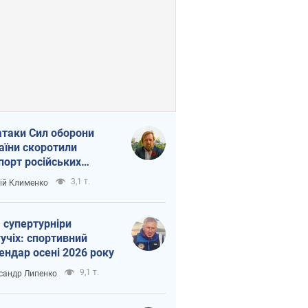
атаки Сил оборони
аїни скоротили
порт російських
топродуктів
3,1 т.
ій Клименко
 супертурніри
учіх: спортивний
ендар осені 2026 року
9,1 т.
сандр Липенко