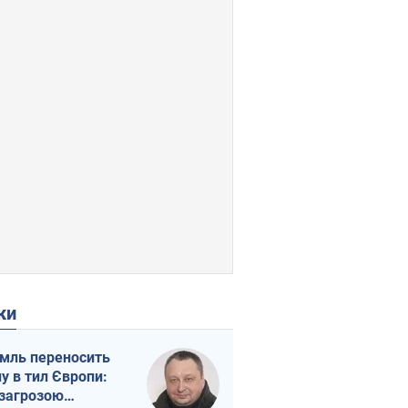
ки
мль переносить
ну в тил Європи:
 загрозою