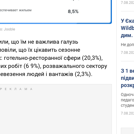
7.08.20
У Єк
Wildb
дим. 
или, що їм не важлива галузь
Не доп
овіли, що їх цікавить сезонне
7.08.20
: готельно-ресторанної сфери (20,3%),
их робіт (6 9%), розважального сектору
З 1 
ревезення людей і вантажів (2,3%).
підв
розк
Одноч
педаго
студен
7.08.20