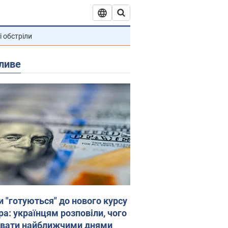
і обстріли
ливе
и "готуються" до нового курсу
ра: українцям розповіли, чого
увати найближчими днями