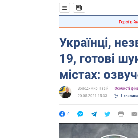
Герої вій
Українці, не
19, готові шу
містах: озву
Володимир Пазій
Особисті фін
20.05.2021 15:33
1 хвилин
0