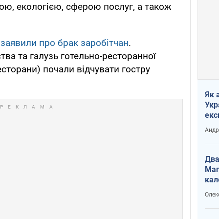
ою, екологією, сферою послуг, а також
 заявили про брак заробітчан
.
тва та галузь готельно-ресторанної
ресторани) почали відчувати гостру
Як 
Укр
екс
наф
Андр
Два
Маг
кал
Олек