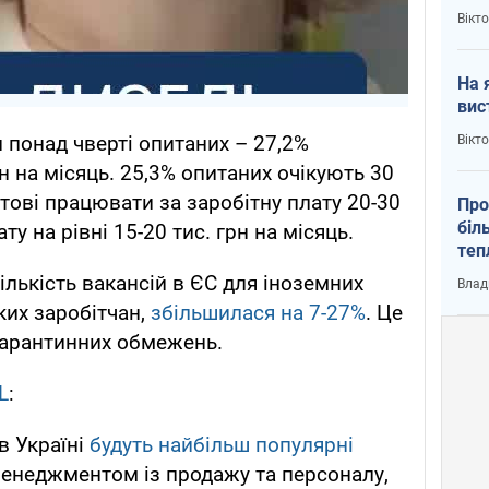
кри
Вікт
На 
вис
 понад чверті опитаних – 27,2%
Вікт
рн на місяць. 25,3% опитаних очікують 30
готові працювати за заробітну плату 20-30
Про
біл
ту на рівні 15-20 тис. грн на місяць.
теп
від
ількість вакансій в ЄС для іноземних
Влад
у К
ких заробітчан,
збільшилася на 7-27%
. Це
карантинних обмежень.
L
:
в Україні
будуть найбільш популярні
 менеджментом із продажу та персоналу,