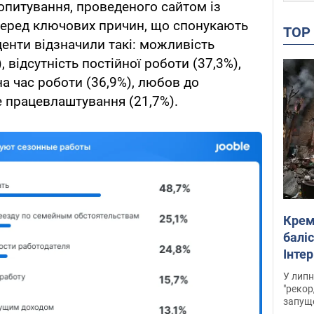
 опитування, проведеного сайтом із
 серед ключових причин, що спонукають
TO
денти відзначили такі: можливість
 відсутність постійної роботи (37,3%),
а час роботи (36,9%), любов до
е працевлаштування (21,7%).
Крем
баліс
Інте
У липн
"рекор
запуще