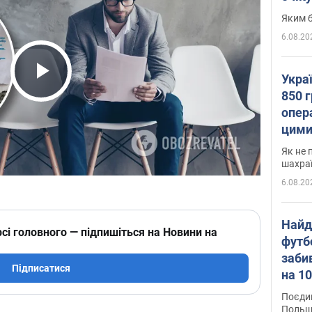
Яким б
6.08.20
Укра
Play Video
850 г
опера
цими
Як не 
шахра
6.08.20
Найд
сі головного — підпишіться на Новини на
футб
заби
Підписатися
на 10
Віде
Поєдин
Польщ