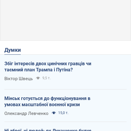
Думки
Збіг інтересів двох цинічних гравців чи
таємний план Трампа і Путіна?
Віктор Швець
9,5 т.
Мінськ готується до функціонування в
умовах масштабної воєнної кризи
Олександр Левченко
15,0 т.
Ні зброї, ні людей: як Лукашенко будує