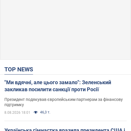
TOP NEWS
"Ми вдячні, але цього замало": Зеленський
закликав посилити санкції проти Росії
Президент подякував європейським партнерам за фінансову
підтримку
46,3 т.
8.08.2026 18:01
Українська гімнастка вразила президента США і