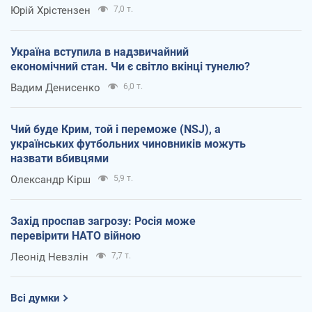
Юрій Хрістензен
7,0 т.
Україна вступила в надзвичайний
економічний стан. Чи є світло вкінці тунелю?
Вадим Денисенко
6,0 т.
Чий буде Крим, той і переможе (NSJ), а
українських футбольних чиновників можуть
назвати вбивцями
Олександр Кірш
5,9 т.
Захід проспав загрозу: Росія може
перевірити НАТО війною
Леонід Невзлін
7,7 т.
Всі думки