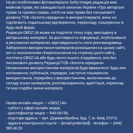
На всі опубліковані фотоматеріали Getty Images редакція має
майнові права, які захищаються законом України «Про авторські
права та суміжні права», ніхто не має права без письмового
дозволу ТОВ «Золота середина» їх використовувати, вони не
підлягають подальшому відтворенню, перекладу, поширенню в
будь-якій формі.
Редакція OBOZ.UA може не поділяти точку зору, викладену в
авторському матеріалі. За достовірність інформації, опублікованої
в рекламних матеріалах, відповідальність несе рекламодавець.
Заборонено використання матеріалів розміщених на цьому сайті,
хоч із зазначенням гіперпосилання на сторінку цього сайту,
логотипу OBOZ.UA або будь-якого іншого згадування, але без
письмового дозволу Редакції/ТОВ «Золота середина»
Незаконним використанням матеріалів буде вважатися: будь-яке
копiювання, публiкацiя, передрук, наступне поширення,
використання, переробка з використанням, включенням до
складу інших матеріалів, розповсюдження, адаптація, переклад
та інші подібні зміни матеріалу.
Назва онлайн медіа — «OBOZ.UA»
- суб'єкт у сфері онлайн медіа;
- ідентифікатор медіа — R40-06156;
- поштова адреса — вул. Деревообробна, буд. 7, м. Київ, 01013;
- адреса електронної пошти —
[email protected]
; - телефон — (044)
585 46 20