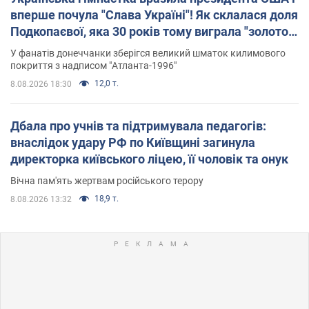
вперше почула "Слава Україні"! Як склалася доля
Подкопаєвої, яка 30 років тому виграла "золото"
Олімпіади
У фанатів донеччанки зберігся великий шматок килимового
покриття з надписом "Атланта-1996"
12,0 т.
8.08.2026 18:30
Дбала про учнів та підтримувала педагогів:
внаслідок удару РФ по Київщині загинула
директорка київського ліцею, її чоловік та онук
Вічна пам'ять жертвам російського терору
18,9 т.
8.08.2026 13:32