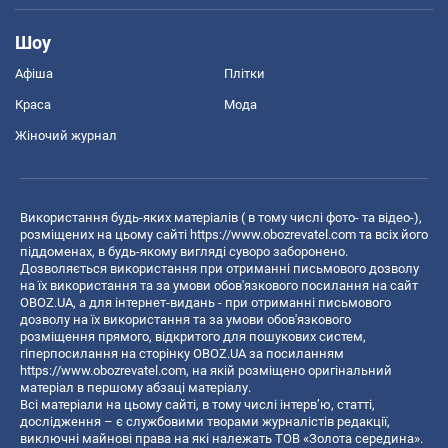
Шоу
Афіша
Плітки
Краса
Мода
Жіночий журнал
Використання будь-яких матеріалів ( в тому числі фото- та відео-),
розміщених на цьому сайті
https://www.obozrevatel.com
та всіх його
піддоменах, в будь-якому вигляді суворо заборонено.
Дозволяється використання при отриманні письмового дозволу
на їх використання та за умови обов'язкового посилання на сайт
OBOZ.UA, а для інтернет-видань - при отриманні письмового
дозволу на їх використання та за умови обов'язкового
розміщення прямого, відкритого для пошукових систем,
гіперпосилання на сторінку OBOZ.UA за посиланням
https://www.obozrevatel.com
, на якій розміщено оригінальний
матеріал в першому абзаці матеріалу.
Всі матеріали на цьому сайті, в тому числі інтерв’ю, статті,
дослідження – є службовими творами журналістів редакції,
виключні майнові права на які належать ТОВ «Золота середина».