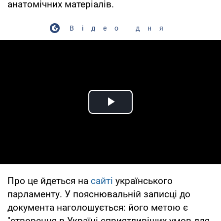
анатомічних матеріалів.
Відео дня
Play Video
Про це йдеться на
сайті
українського
парламенту. У пояснювальній записці до
документа наголошується: його метою є
"створення в Україні сприятливіших умов для