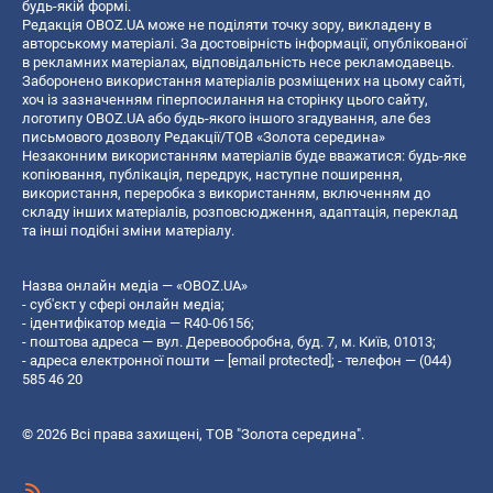
будь-якій формі.
Редакція OBOZ.UA може не поділяти точку зору, викладену в
авторському матеріалі. За достовірність інформації, опублікованої
в рекламних матеріалах, відповідальність несе рекламодавець.
Заборонено використання матеріалів розміщених на цьому сайті,
хоч із зазначенням гіперпосилання на сторінку цього сайту,
логотипу OBOZ.UA або будь-якого іншого згадування, але без
письмового дозволу Редакції/ТОВ «Золота середина»
Незаконним використанням матеріалів буде вважатися: будь-яке
копiювання, публiкацiя, передрук, наступне поширення,
використання, переробка з використанням, включенням до
складу інших матеріалів, розповсюдження, адаптація, переклад
та інші подібні зміни матеріалу.
Назва онлайн медіа — «OBOZ.UA»
- суб'єкт у сфері онлайн медіа;
- ідентифікатор медіа — R40-06156;
- поштова адреса — вул. Деревообробна, буд. 7, м. Київ, 01013;
- адреса електронної пошти —
[email protected]
; - телефон — (044)
585 46 20
© 2026 Всі права захищені, ТОВ "Золота середина".