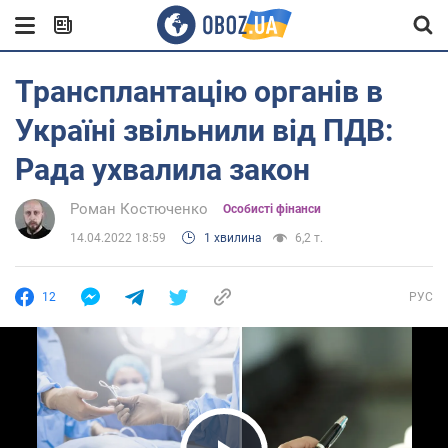
Трансплантацію органів в
Україні звільнили від ПДВ:
Рада ухвалила закон
Роман Костюченко
Особисті фінанси
14.04.2022 18:59
1 хвилина
6,2 т.
12
РУС