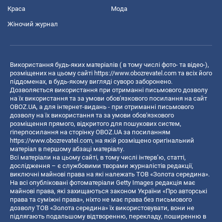
Краса
Мода
Жіночий журнал
Використання будь-яких матеріалів ( в тому числі фото- та відео-),
розміщених на цьому сайті
https://www.obozrevatel.com
та всіх його
піддоменах, в будь-якому вигляді суворо заборонено.
Дозволяється використання при отриманні письмового дозволу
на їх використання та за умови обов'язкового посилання на сайт
OBOZ.UA, а для інтернет-видань - при отриманні письмового
дозволу на їх використання та за умови обов'язкового
розміщення прямого, відкритого для пошукових систем,
гіперпосилання на сторінку OBOZ.UA за посиланням
https://www.obozrevatel.com
, на якій розміщено оригінальний
матеріал в першому абзаці матеріалу.
Всі матеріали на цьому сайті, в тому числі інтерв’ю, статті,
дослідження – є службовими творами журналістів редакції,
виключні майнові права на які належать ТОВ «Золота середина».
На всі опубліковані фотоматеріали Getty Images редакція має
майнові права, які захищаються законом України «Про авторські
права та суміжні права», ніхто не має права без письмового
дозволу ТОВ «Золота середина» їх використовувати, вони не
підлягають подальшому відтворенню, перекладу, поширенню в