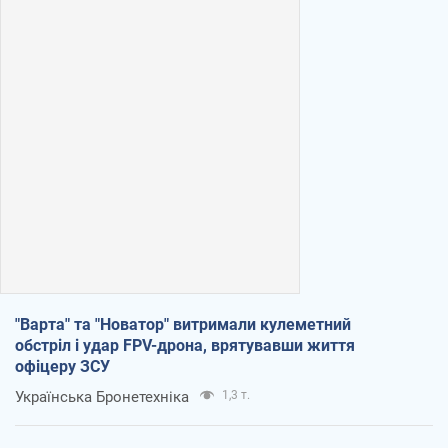
"Варта" та "Новатор" витримали кулеметний
обстріл і удар FPV-дрона, врятувавши життя
офіцеру ЗСУ
Українська Бронетехніка
1,3 т.