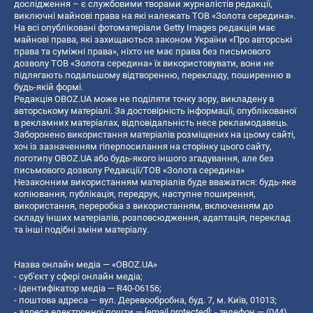
дослідження – є службовими творами журналістів редакції,
виключні майнові права на які належать ТОВ «Золота середина».
На всі опубліковані фотоматеріали Getty Images редакція має
майнові права, які захищаються законом України «Про авторські
права та суміжні права», ніхто не має права без письмового
дозволу ТОВ «Золота середина» їх використовувати, вони не
підлягають подальшому відтворенню, перекладу, поширенню в
будь-якій формі.
Редакція OBOZ.UA може не поділяти точку зору, викладену в
авторському матеріалі. За достовірність інформації, опублікованої
в рекламних матеріалах, відповідальність несе рекламодавець.
Заборонено використання матеріалів розміщених на цьому сайті,
хоч із зазначенням гіперпосилання на сторінку цього сайту,
логотипу OBOZ.UA або будь-якого іншого згадування, але без
письмового дозволу Редакції/ТОВ «Золота середина»
Незаконним використанням матеріалів буде вважатися: будь-яке
копiювання, публiкацiя, передрук, наступне поширення,
використання, переробка з використанням, включенням до
складу інших матеріалів, розповсюдження, адаптація, переклад
та інші подібні зміни матеріалу.
Назва онлайн медіа — «OBOZ.UA»
- суб'єкт у сфері онлайн медіа;
- ідентифікатор медіа — R40-06156;
- поштова адреса — вул. Деревообробна, буд. 7, м. Київ, 01013;
- адреса електронної пошти —
[email protected]
; - телефон — (044)