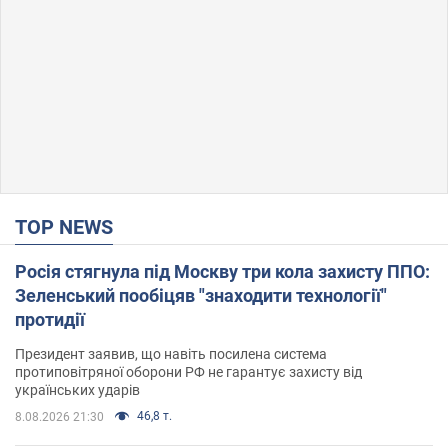
TOP NEWS
Росія стягнула під Москву три кола захисту ППО:
Зеленський пообіцяв "знаходити технології"
протидії
Президент заявив, що навіть посилена система
протиповітряної оборони РФ не гарантує захисту від
українських ударів
46,8 т.
8.08.2026 21:30