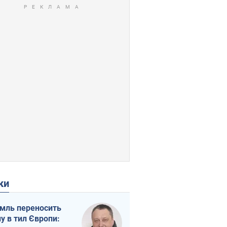
ки
мль переносить
ну в тил Європи: