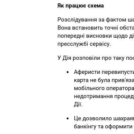
Як працює схема
Розслідування за фактом ша
Вона встановить точні обст
попередні висновки щодо д
пресслужбі сервісу.
У Дія розповіли про таку по
Аферисти перевипусти
карта не була прив'яз
мобільного оператора
недотримання процеду
Дії.
Це дозволило шахрая
банкінгу та оформити 