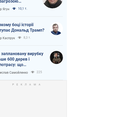
 загрозою
тична логістика
10,1 т.
ор Ягун
якому боці історії
тупає Дональд Трамп?
8,3 т.
ор Каспрук
 заплановану вирубку
ьше 600 дерев і
лотрасу: що
бувається на Теремках
225
ислав Самойленко
иєві