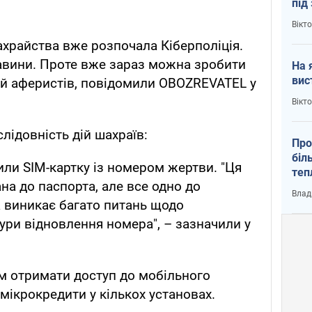
під
кри
Вікт
храйства вже розпочала Кіберполіція.
авини. Проте вже зараз можна зробити
На 
вис
ій аферистів, повідомили OBOZREVATEL у
Вікт
слідовність дій шахраїв:
Про
біл
ли SIM-картку із номером жертви. "Ця
теп
ана до паспорта, але все одно до
від
Влад
у К
 виникає багато питань щодо
ри відновлення номера", – зазначили у
м отримати доступ до мобільного
мікрокредити у кількох установах.