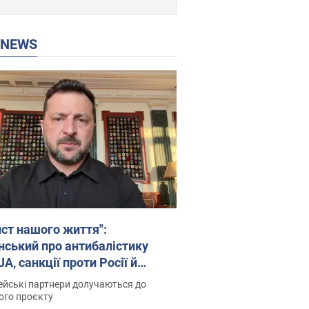
P NEWS
ист нашого життя":
нський про антибалістику
A, санкції проти Росії й
имку аграріїв. Відео
йські партнери долучаються до
ого проєкту