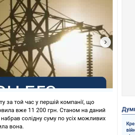
у за той час у першій компанії, що
Дум
овила вже 11 200 грн. Станом на даний
 набрав солідну суму по усіх можливих
Кре
ила вона.
вій