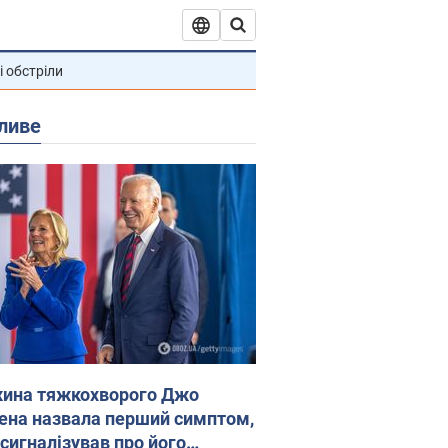
і обстріли
ливе
ина тяжкохворого Джо
ена назвала перший симптом,
 сигналізував про його