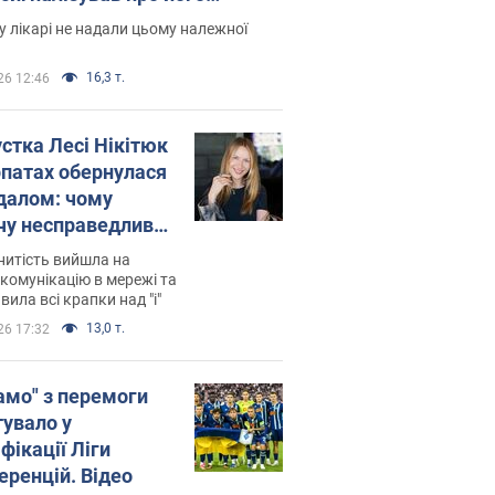
есивний" рак
 лікарі не надали цьому належної
16,3 т.
26 12:46
устка Лесі Нікітюк
рпатах обернулася
далом: чому
чу несправедливо
йтили
нитість вийшла на
комунікацію в мережі та
вила всі крапки над "і"
13,0 т.
26 17:32
амо" з перемоги
тувало у
фікації Ліги
еренцій. Відео