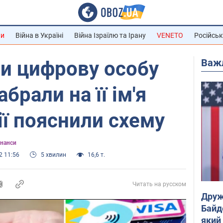
ни
Війна в Україні
Війна Ізраїлю та Ірану
VENETO
Російськ
Важ
и цифрову особу
абрали на її ім'я
ії пояснили схему
інанси
2 11:56
5 хвилин
16,6 т.
Читать на русском
Друж
Байд
який