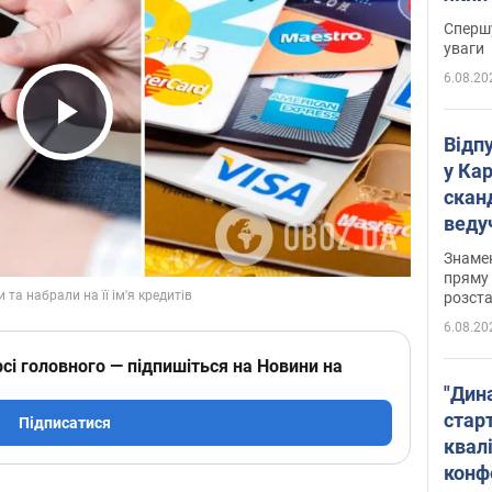
"агр
Спершу
уваги
6.08.20
Play Video
Відп
у Ка
скан
веду
захе
Знаме
пряму 
розста
6.08.20
сі головного — підпишіться на Новини на
"Дин
стар
Підписатися
квалі
конф