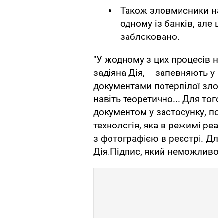
Також зловмисники на
одному із банків, але
заблоковано.
"У жодному з цих процесів н
задіяна Дія, – запевняють у
документами потерпілої зло
навіть теоретично... Для т
документом у застосунку, п
технологія, яка в режимі р
з фотографією в реєстрі. Д
Дія.Підпис, який неможливо 