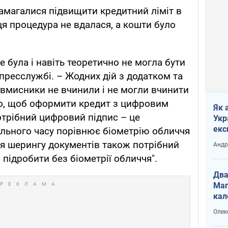
магалися підвищити кредитний ліміт в
 ця процедура не вдалася, а кошти було
е була і навіть теоретично не могла бути
 пресслужбі. – Жодних дій з додатком та
вмисники не вчинили і не могли вчинити
ого, щоб оформити кредит з цифровим
Як 
отрібний цифровий підпис – це
Укр
екс
еального часу порівнює біометрію обличчя
наф
ля шерингу документів також потрібний
Андр
підробити без біометрії обличчя".
Два
Маг
кал
Олек