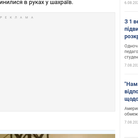
пинилися в руках у шахраїв.
6.08.20
З 1 
підв
розк
Одноч
педаго
студен
7.08.20
"Нам
відп
щодо
Patri
Америк
обмеж
7.08.20