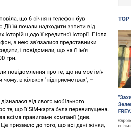
TO
овіла, що 6 січня її телефон був
о Дії їй почали надходити запити від
історій щодо її кредитної історії. Після
ефон, з нею зв'язалися представники
едити, і повідомили, що на її ім'я
00 грн.
ли повідомлення про те, що на моє ім'я
чому, в кількох "підприємствах", –
"Зах
дізналася від свого мобільного
Зеле
ро те, що її SIM-карта була перевипущена.
FREYJ
за всіма правилами компанії (див.
підтр
Європе
 Це призвело до того, що всі дані жінки,
спільн