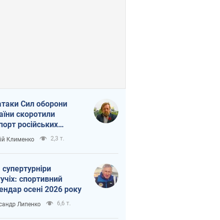
атаки Сил оборони
аїни скоротили
порт російських
топродуктів
2,3 т.
ій Клименко
 супертурніри
учіх: спортивний
ендар осені 2026 року
6,6 т.
сандр Липенко