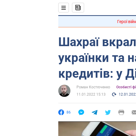
Герої вій
Шахраї вкрал
українки та н
кредитів: у Д
Роман Костюченко
Особисті ф
11.01.2022 15:13
12.01.202
86