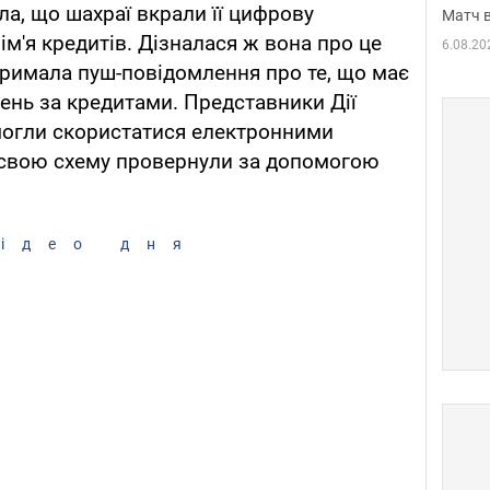
а, що шахраї вкрали її цифрову
Матч в
 ім'я кредитів. Дізналася ж вона про це
6.08.20
отримала пуш-повідомлення про те, що має
вень за кредитами. Представники Дії
могли скористатися електронними
 свою схему провернули за допомогою
ідео дня