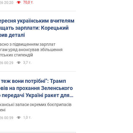
70,0 т.
26 20:20
вересня українським вчителям
ищать зарплати: Корецький
рив деталі
асно з підвищенням зарплат
гам уряд анонсував збільшення
тських стипендій
3,7 т.
26 00:29
 теж вони потрібні": Трамп
овів на прохання Зеленського
 передачі Україні ракет для
ot
анські запаси окремих боєприпасів
ені
1,0 т.
26 00:59