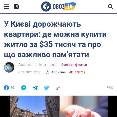
У Києві дорожчають
квартири: де можна купити
житло за $35 тисяч та про
що важливо пам'ятати
Анастасія Чистякова
Особисті фінанси
6.11.2021 12:00
4 хвилини
132,2 т.
92
РУС