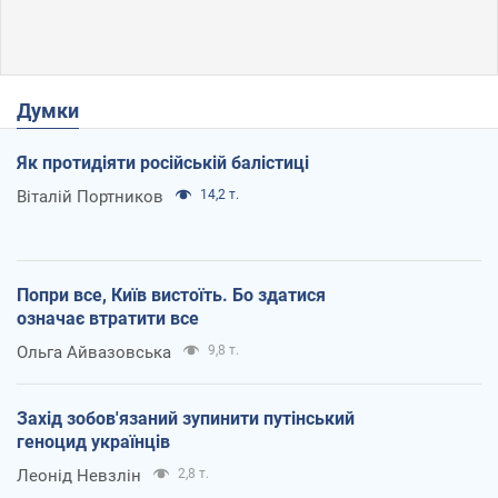
Думки
Як протидіяти російській балістиці
Віталій Портников
14,2 т.
Попри все, Київ вистоїть. Бо здатися
означає втратити все
Ольга Айвазовська
9,8 т.
Захід зобов'язаний зупинити путінський
геноцид українців
Леонід Невзлін
2,8 т.