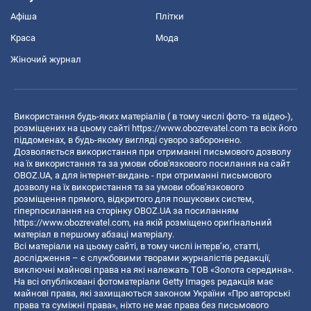
Афіша
Плітки
Краса
Мода
Жіночий журнал
Використання будь-яких матеріалів ( в тому числі фото- та відео-),
розміщених на цьому сайті
https://www.obozrevatel.com
та всіх його
піддоменах, в будь-якому вигляді суворо заборонено.
Дозволяється використання при отриманні письмового дозволу
на їх використання та за умови обов'язкового посилання на сайт
OBOZ.UA, а для інтернет-видань - при отриманні письмового
дозволу на їх використання та за умови обов'язкового
розміщення прямого, відкритого для пошукових систем,
гіперпосилання на сторінку OBOZ.UA за посиланням
https://www.obozrevatel.com
, на якій розміщено оригінальний
матеріал в першому абзаці матеріалу.
Всі матеріали на цьому сайті, в тому числі інтерв’ю, статті,
дослідження – є службовими творами журналістів редакції,
виключні майнові права на які належать ТОВ «Золота середина».
На всі опубліковані фотоматеріали Getty Images редакція має
майнові права, які захищаються законом України «Про авторські
права та суміжні права», ніхто не має права без письмового