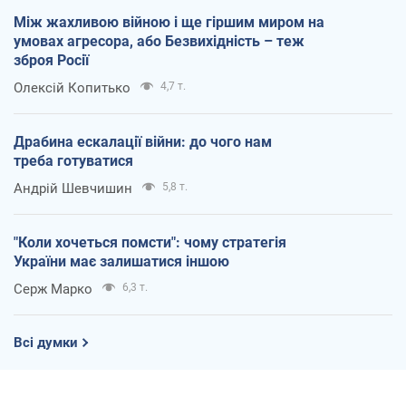
Між жахливою війною і ще гіршим миром на
умовах агресора, або Безвихідність – теж
зброя Росії
Олексій Копитько
4,7 т.
Драбина ескалації війни: до чого нам
треба готуватися
Андрій Шевчишин
5,8 т.
"Коли хочеться помсти": чому стратегія
України має залишатися іншою
Серж Марко
6,3 т.
Всі думки