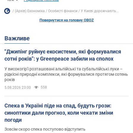
(Архів) Економіка
Особисті фінанси
У Києві дорожчають...
Повернутися на головну OBOZ
Важливе
"Джипінг руйнує екосистеми, які формувалися
сотні років": у Greenpeace забили на сполох
У високогір'ї розташовані альпійські та субальпійські луки –
рідкісні природні комплекси, які формувалися протягом сотень
років
558
5.08.2026 23:00
Спека в Україні піде на спад, будуть грози:
синоптики дали прогноз, коли чекати зміни
погоди
Зовсім скоро спека поступово відступить