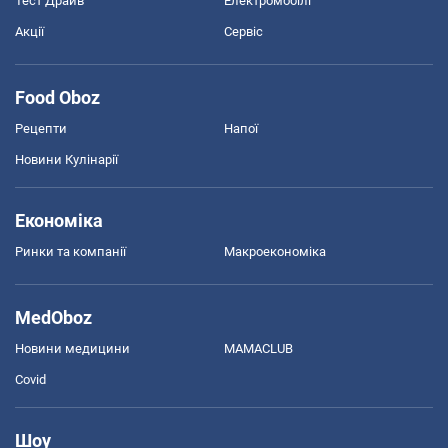
Тест Драйв
Електромобілі
Акції
Сервіс
Food Oboz
Рецепти
Напої
Новини Кулінарії
Економіка
Ринки та компанії
Макроекономіка
MedOboz
Новини медицини
MAMACLUB
Covid
Шоу