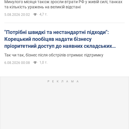
Минулого місяця також зросли втрати РФ у живій силі, танках
та кількість уражень на великій відстані
4,7 т.
5.08.2026 20:02
"Потрібні швидкі та нестандартні підходи":
Корецький пообіцяв надати бізнесу
пріоритетний доступ до наявних складських
приміщень
Так чи так, бізнес після обстрілів отримає підтримку
1,0 т.
6.08.2026 00:08