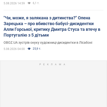
6,1 т.
5.08.2026 14:59
"Чи, може, я залякана з дитинства?" Олена
Зарецька – про вбивство бабусі-дисидентки
Алли Горської, критику Дмитра Стуса та втечу в
Португалію з 5 дітьми
OBOZ.UA зустрів онуку художниці-дисидентки в Лісабоні
25,9 т.
5.08.2026 04:00