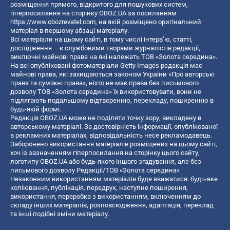
розміщення прямого, відкритого для пошукових систем,
гіперпосилання на сторінку OBOZ.UA за посиланням
https://www.obozrevatel.com
, на якій розміщено оригінальний
матеріал в першому абзаці матеріалу.
Всі матеріали на цьому сайті, в тому числі інтерв’ю, статті,
дослідження – є службовими творами журналістів редакції,
виключні майнові права на які належать ТОВ «Золота середина».
На всі опубліковані фотоматеріали Getty Images редакція має
майнові права, які захищаються законом України «Про авторські
права та суміжні права», ніхто не має права без письмового
дозволу ТОВ «Золота середина» їх використовувати, вони не
підлягають подальшому відтворенню, перекладу, поширенню в
будь-якій формі.
Редакція OBOZ.UA може не поділяти точку зору, викладену в
авторському матеріалі. За достовірність інформації, опублікованої
в рекламних матеріалах, відповідальність несе рекламодавець.
Заборонено використання матеріалів розміщених на цьому сайті,
хоч із зазначенням гіперпосилання на сторінку цього сайту,
логотипу OBOZ.UA або будь-якого іншого згадування, але без
письмового дозволу Редакції/ТОВ «Золота середина»
Незаконним використанням матеріалів буде вважатися: будь-яке
копiювання, публiкацiя, передрук, наступне поширення,
використання, переробка з використанням, включенням до
складу інших матеріалів, розповсюдження, адаптація, переклад
та інші подібні зміни матеріалу.