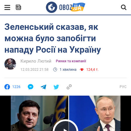
Зеленський сказав, як
можна було запобігти
нападу Росії на Україну
Кирило Лютий
Ринки та компанії
12.03.2022 21:58
1 хвилина
124,4 т.
1226
РУС