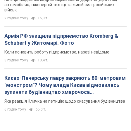
автомобілях, інженерній техніці та живій силі російських
військ
2 години тому
16,0 т.
Армія РФ знищила підприємство Kromberg &
Schubert у Житомирі. Фото
Коли поновить роботу підприємство, наразі невідомо
3 години тому
10,4 т.
Києво-Печерську лавру закриють 80-метровим
"монстром"? Чому влада Києва відмовилась
зупиняти будівництво хмарочоса
"московського вірянина"
Яка реакція Кличка на петицію щодо скасування будівництва
6 годин тому
65,0 т.