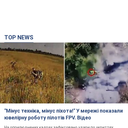
TOP NEWS
"Мінус техніка, мінус піхота!" У мережі показали
ювелірну роботу пілотів FPV. Відео
На оприлюднених кадрах зафіксовано удари по укриттях,