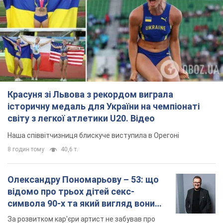
Красуня зі Львова з рекордом виграла
історичну медаль для України на чемпіонаті
світу з легкої атлетики U20. Відео
Наша співвітчизниця блискуче виступила в Орегоні
8 годин тому
40,6 т.
Олександру Пономарьову – 53: що
відомо про трьох дітей секс-
символа 90-х та який вигляд вони
мають
За розвитком кар'єри артист не забував про