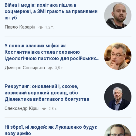
Війна і медіа: політика пішла в
соцмережі, а ЗМІ грають за правилами
ютуб
Павло Казарін
1,2 т.
У полоні власних міфів: як
Костянтинівка стала головною
ідеологічною пасткою для російських
окупантів
Дмитро Снєгирьов
3,5 т.
Рекрутинг: оновлений і, схоже,
корисний ворожий досвід, або
Діалектика вибагливого боягузтва
Олександр Кірш
2,8 т.
Ні зброї, ні людей: як Лукашенко будує
нову армію