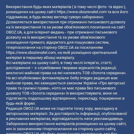
Використання будь-яких матеріалів ( в тому числі фото- та відео-),
розміщених на цьому сайті
https://www.obozrevatel.com
та всіх його
піддоменах, в будь-якому вигляді суворо заборонено.
Дозволяється використання при отриманні письмового дозволу
на їх використання та за умови обов'язкового посилання на сайт
OBOZ.UA, а для інтернет-видань - при отриманні письмового
дозволу на їх використання та за умови обов'язкового
розміщення прямого, відкритого для пошукових систем,
гіперпосилання на сторінку OBOZ.UA за посиланням
https://www.obozrevatel.com
, на якій розміщено оригінальний
матеріал в першому абзаці матеріалу.
Всі матеріали на цьому сайті, в тому числі інтерв’ю, статті,
дослідження – є службовими творами журналістів редакції,
виключні майнові права на які належать ТОВ «Золота середина».
На всі опубліковані фотоматеріали Getty Images редакція має
майнові права, які захищаються законом України «Про авторські
права та суміжні права», ніхто не має права без письмового
дозволу ТОВ «Золота середина» їх використовувати, вони не
підлягають подальшому відтворенню, перекладу, поширенню в
будь-якій формі.
Редакція OBOZ.UA може не поділяти точку зору, викладену в
авторському матеріалі. За достовірність інформації, опублікованої
в рекламних матеріалах, відповідальність несе рекламодавець.
Заборонено використання матеріалів розміщених на цьому сайті,
хоч із зазначенням гіперпосилання на сторінку цього сайту,
логотипу OBOZ.UA або будь-якого іншого згадування, але без