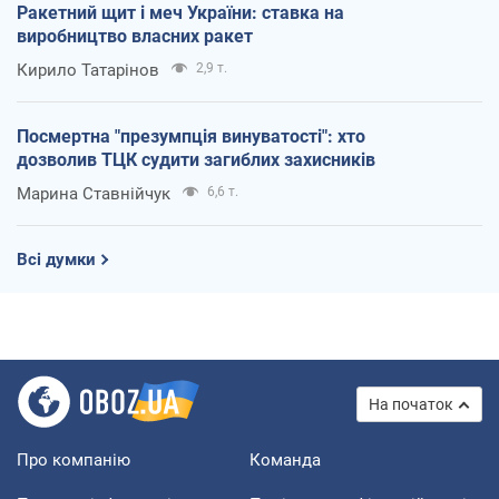
Ракетний щит і меч України: ставка на
виробництво власних ракет
Кирило Татарінов
2,9 т.
Посмертна "презумпція винуватості": хто
дозволив ТЦК судити загиблих захисників
Марина Ставнійчук
6,6 т.
Всі думки
На початок
Про компанію
Команда