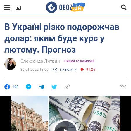
В Україні різко подорожчав
долар: яким буде курс у
лютому. Прогноз
Олександр Литвин
Ринки та компанії
30.01.2022 18:00
3 хвилини
91,2 т.
108
РУС