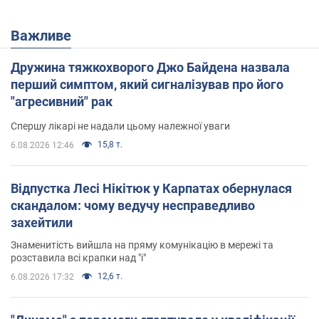
Важливе
Дружина тяжкохворого Джо Байдена назвала
перший симптом, який сигналізував про його
"агресивний" рак
Спершу лікарі не надали цьому належної уваги
15,8 т.
6.08.2026 12:46
Відпустка Лесі Нікітюк у Карпатах обернулася
скандалом: чому ведучу несправедливо
захейтили
Знаменитість вийшла на пряму комунікацію в мережі та
розставила всі крапки над "і"
12,6 т.
6.08.2026 17:32