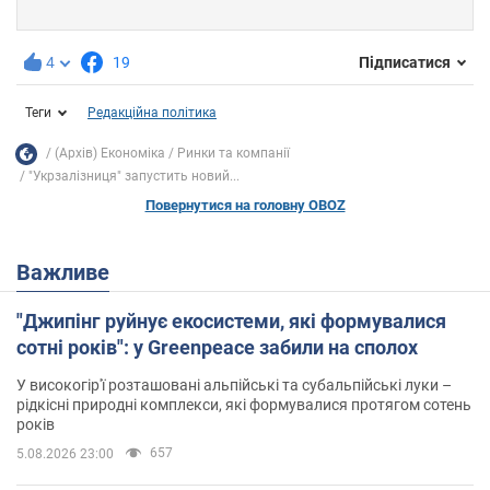
4
19
Підписатися
Теги
Редакційна політика
(Архів) Економіка
Ринки та компанії
"Укрзалізниця" запустить новий...
Повернутися на головну OBOZ
Важливе
"Джипінг руйнує екосистеми, які формувалися
сотні років": у Greenpeace забили на сполох
У високогір'ї розташовані альпійські та субальпійські луки –
рідкісні природні комплекси, які формувалися протягом сотень
років
657
5.08.2026 23:00