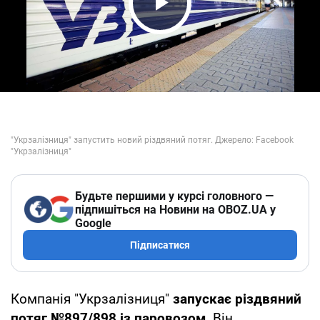
Play Video
Будьте першими у курсі головного —
підпишіться на Новини на OBOZ.UA у
Google
Підписатися
Компанія "Укрзалізниця"
запускає різдвяний
потяг №897/898 із паровозом
. Він