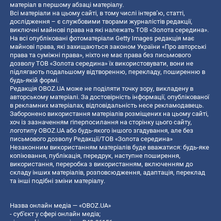
матеріал в першому абзаці матеріалу.
Всі матеріали на цьому сайті, в тому числі інтерв’ю, статті,
дослідження – є службовими творами журналістів редакції,
виключні майнові права на які належать ТОВ «Золота середина».
На всі опубліковані фотоматеріали Getty Images редакція має
майнові права, які захищаються законом України «Про авторські
права та суміжні права», ніхто не має права без письмового
дозволу ТОВ «Золота середина» їх використовувати, вони не
підлягають подальшому відтворенню, перекладу, поширенню в
будь-якій формі.
Редакція OBOZ.UA може не поділяти точку зору, викладену в
авторському матеріалі. За достовірність інформації, опублікованої
в рекламних матеріалах, відповідальність несе рекламодавець.
Заборонено використання матеріалів розміщених на цьому сайті,
хоч із зазначенням гіперпосилання на сторінку цього сайту,
логотипу OBOZ.UA або будь-якого іншого згадування, але без
письмового дозволу Редакції/ТОВ «Золота середина»
Незаконним використанням матеріалів буде вважатися: будь-яке
копiювання, публiкацiя, передрук, наступне поширення,
використання, переробка з використанням, включенням до
складу інших матеріалів, розповсюдження, адаптація, переклад
та інші подібні зміни матеріалу.
Назва онлайн медіа — «OBOZ.UA»
- суб'єкт у сфері онлайн медіа;