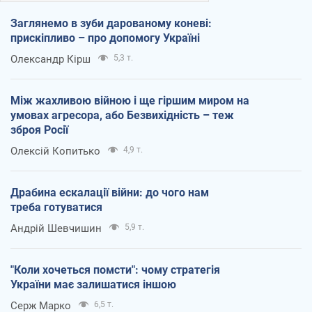
Заглянемо в зуби дарованому коневі:
прискіпливо – про допомогу Україні
Олександр Кірш
5,3 т.
Між жахливою війною і ще гіршим миром на
умовах агресора, або Безвихідність – теж
зброя Росії
Олексій Копитько
4,9 т.
Драбина ескалації війни: до чого нам
треба готуватися
Андрій Шевчишин
5,9 т.
"Коли хочеться помсти": чому стратегія
України має залишатися іншою
Серж Марко
6,5 т.