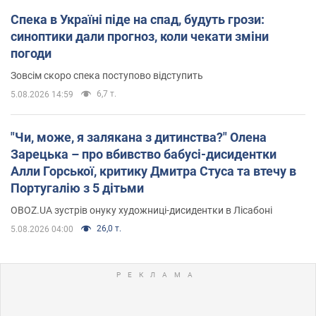
Спека в Україні піде на спад, будуть грози:
синоптики дали прогноз, коли чекати зміни
погоди
Зовсім скоро спека поступово відступить
6,7 т.
5.08.2026 14:59
"Чи, може, я залякана з дитинства?" Олена
Зарецька – про вбивство бабусі-дисидентки
Алли Горської, критику Дмитра Стуса та втечу в
Португалію з 5 дітьми
OBOZ.UA зустрів онуку художниці-дисидентки в Лісабоні
26,0 т.
5.08.2026 04:00