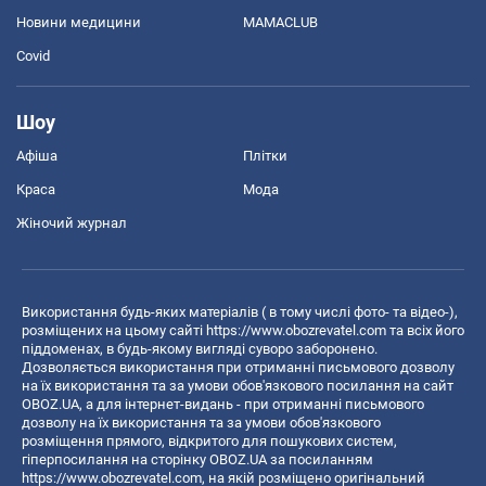
Новини медицини
MAMACLUB
Covid
Шоу
Афіша
Плітки
Краса
Мода
Жіночий журнал
Використання будь-яких матеріалів ( в тому числі фото- та відео-),
розміщених на цьому сайті
https://www.obozrevatel.com
та всіх його
піддоменах, в будь-якому вигляді суворо заборонено.
Дозволяється використання при отриманні письмового дозволу
на їх використання та за умови обов'язкового посилання на сайт
OBOZ.UA, а для інтернет-видань - при отриманні письмового
дозволу на їх використання та за умови обов'язкового
розміщення прямого, відкритого для пошукових систем,
гіперпосилання на сторінку OBOZ.UA за посиланням
https://www.obozrevatel.com
, на якій розміщено оригінальний