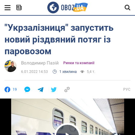
"Укрзалізниця" запустить
новий різдвяний потяг із
паровозом
Володимир Пазій
Ринки та компанії
6.01.2022 14:53
1 хвилина
5,4 т.
19
РУС