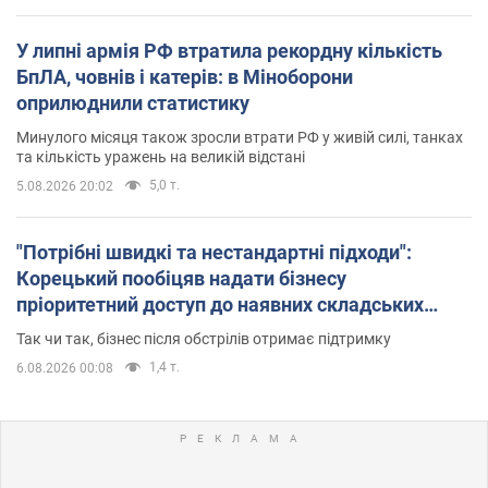
У липні армія РФ втратила рекордну кількість
БпЛА, човнів і катерів: в Міноборони
оприлюднили статистику
Минулого місяця також зросли втрати РФ у живій силі, танках
та кількість уражень на великій відстані
5,0 т.
5.08.2026 20:02
"Потрібні швидкі та нестандартні підходи":
Корецький пообіцяв надати бізнесу
пріоритетний доступ до наявних складських
приміщень
Так чи так, бізнес після обстрілів отримає підтримку
1,4 т.
6.08.2026 00:08