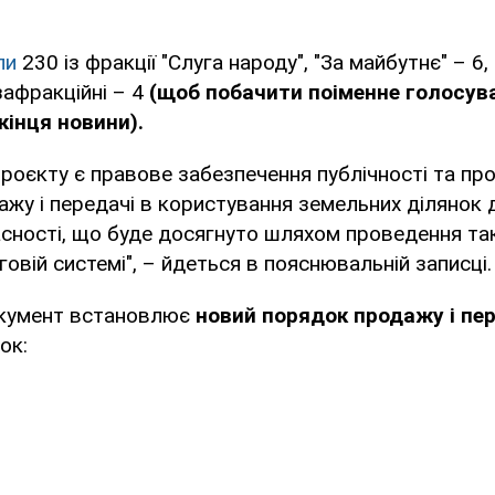
ли
230 із фракції "Слуга народу", "За майбутнє" – 6,
зафракційні – 4
(щоб побачити поіменне голосув
кінця новини).
оєкту є правове забезпечення публічності та пр
дажу і передачі в користування земельних ділянок 
сності, що буде досягнуто шляхом проведення так
говій системі", – йдеться в пояснювальній записці.
окумент встановлює
новий порядок продажу і пер
ок: