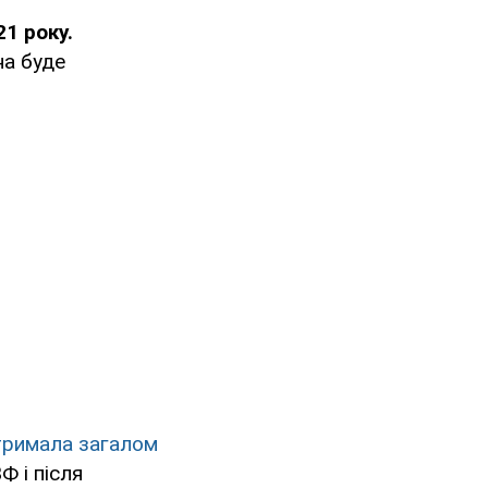
1 року.
на буде
тримала загалом
Ф і після