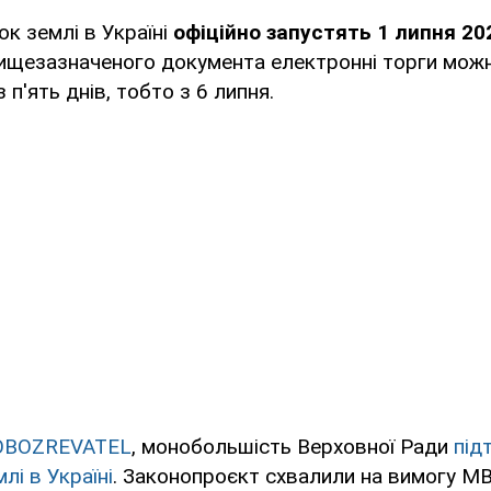
к землі в Україні
офіційно запустять 1 липня 202
вищезазначеного документа електронні торги мож
п'ять днів, тобто з 6 липня.
OBOZREVATEL
, монобольшість Верховної Ради
під
лі в Україні
. Законопроєкт схвалили на вимогу МВ