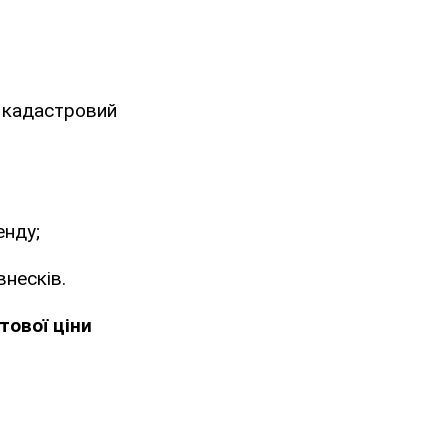
ї кадастровий
енду;
внесків.
тової ціни