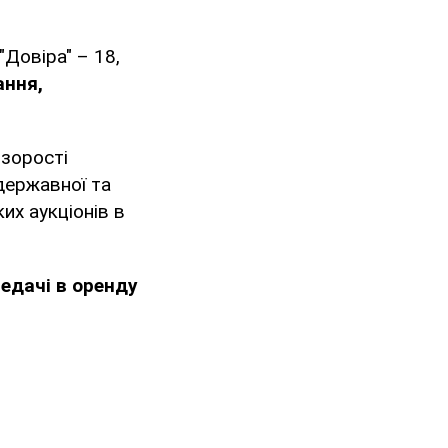
 "Довіра" – 18,
ання,
озорості
державної та
их аукціонів в
едачі в оренду