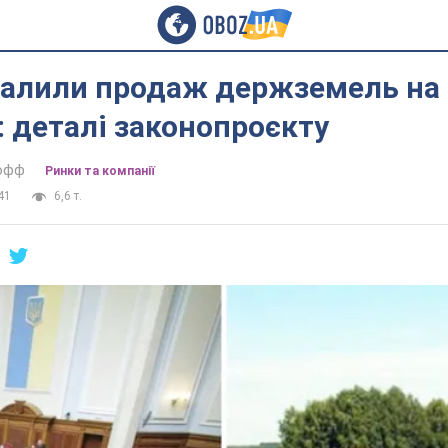
хвалили продаж держземель на
: деталі законопроєкту
тофф
Ринки та компанії
41
6,6 т.