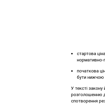
стартова цін
нормативно-пр
початкова ці
бути нижчою в
У тексті закону
розголошенню д
спотворення рез