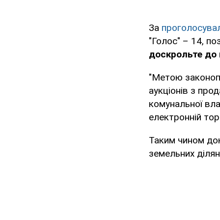
За
проголосува
"Голос" – 14, по
доскрольте до 
"Метою законопр
аукціонів з про
комунальної вла
електронній тор
Таким чином д
земельних ділян