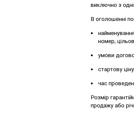
виключно з одні
В оголошенні по
найменування
номер, цільо
умови догово
стартову ціну
час проведенн
Розмір гарантій
продажу або річ