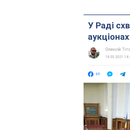
У Раді с
аукціонах
Олексій Ті
18.05.2021 14:
69