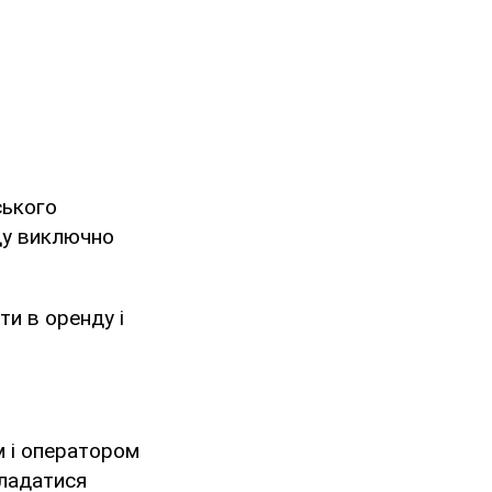
ського
ду виключно
и в оренду і
м і оператором
кладатися