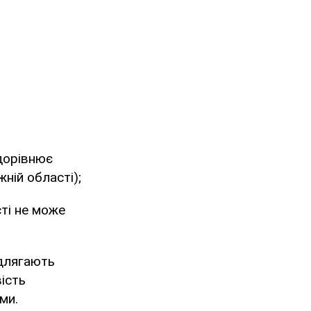
дорівнює
ній області);
ті не може
длягають
ість
ми.