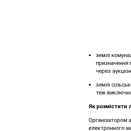
землі комуна
призначення 
через аукціон
землі сільсь
теж виключно
Як розмістити л
Організатором а
електронного м