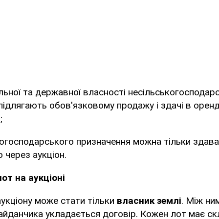
льної та державної власності несільськогосподар
підлягають обов'язковому продажу і здачі в орен
;
когосподарського призначення можна тільки здават
 через аукціон.
от на аукціоні
укціону може стати тільки
власник землі
. Між ни
айданчика укладається договір. Кожен лот має с