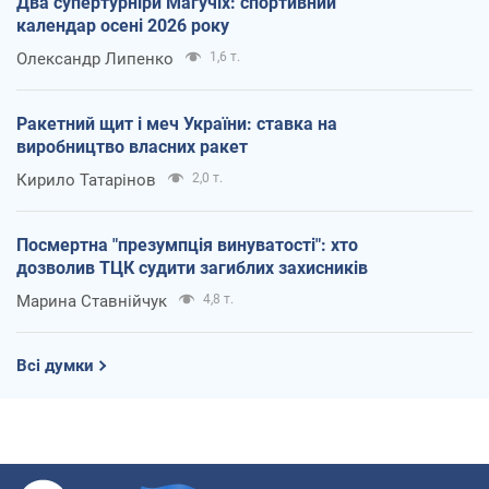
Два супертурніри Магучіх: спортивний
календар осені 2026 року
Олександр Липенко
1,6 т.
Ракетний щит і меч України: ставка на
виробництво власних ракет
Кирило Татарінов
2,0 т.
Посмертна "презумпція винуватості": хто
дозволив ТЦК судити загиблих захисників
Марина Ставнійчук
4,8 т.
Всі думки