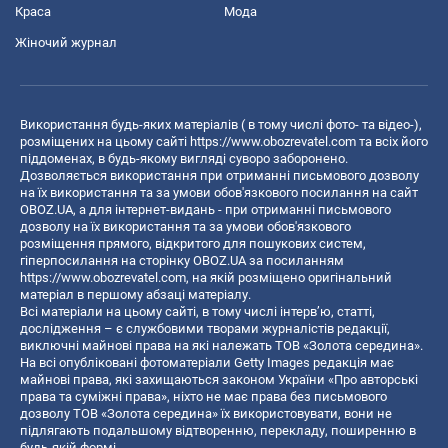
Краса
Мода
Жіночий журнал
Використання будь-яких матеріалів ( в тому числі фото- та відео-),
розміщених на цьому сайті
https://www.obozrevatel.com
та всіх його
піддоменах, в будь-якому вигляді суворо заборонено.
Дозволяється використання при отриманні письмового дозволу
на їх використання та за умови обов'язкового посилання на сайт
OBOZ.UA, а для інтернет-видань - при отриманні письмового
дозволу на їх використання та за умови обов'язкового
розміщення прямого, відкритого для пошукових систем,
гіперпосилання на сторінку OBOZ.UA за посиланням
https://www.obozrevatel.com
, на якій розміщено оригінальний
матеріал в першому абзаці матеріалу.
Всі матеріали на цьому сайті, в тому числі інтерв’ю, статті,
дослідження – є службовими творами журналістів редакції,
виключні майнові права на які належать ТОВ «Золота середина».
На всі опубліковані фотоматеріали Getty Images редакція має
майнові права, які захищаються законом України «Про авторські
права та суміжні права», ніхто не має права без письмового
дозволу ТОВ «Золота середина» їх використовувати, вони не
підлягають подальшому відтворенню, перекладу, поширенню в
будь-якій формі.