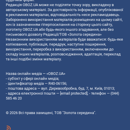
Редакція OBOZ.UA може не поділяти точку зору, викладену в
авторському матеріалі. За достовірність інформації, опублікованої
в рекламних матеріалах, відповідальність несе рекламодавець.
Заборонено використання матеріалів розміщених на цьому сайті,
хоч із зазначенням гіперпосилання на сторінку цього сайту,
логотипу OBOZ.UA або будь-якого іншого згадування, але без
письмового дозволу Редакції/ТОВ «Золота середина»
Незаконним використанням матеріалів буде вважатися: будь-яке
копiювання, публiкацiя, передрук, наступне поширення,
використання, переробка з використанням, включенням до
складу інших матеріалів, розповсюдження, адаптація, переклад
та інші подібні зміни матеріалу.
Назва онлайн медіа — «OBOZ.UA»
- суб'єкт у сфері онлайн медіа;
- ідентифікатор медіа — R40-06156;
- поштова адреса — вул. Деревообробна, буд. 7, м. Київ, 01013;
- адреса електронної пошти —
[email protected]
; - телефон — (044)
585 46 20
© 2026 Всі права захищені, ТОВ "Золота середина".