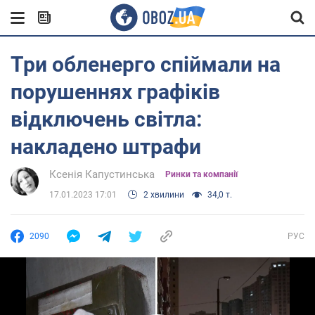
Три обленерго спіймали на
порушеннях графіків
відключень світла:
накладено штрафи
Ксенія Капустинська
Ринки та компанії
17.01.2023 17:01
2 хвилини
34,0 т.
2090
РУС