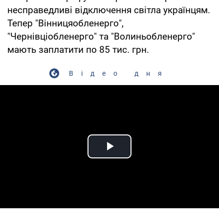
несправедливі відключення світла українцям.
Тепер "Вінницяобленерго",
"Чернівціобленерго" та "Волиньобленерго"
мають заплатити по 85 тис. грн.
Відео дня
Play Video