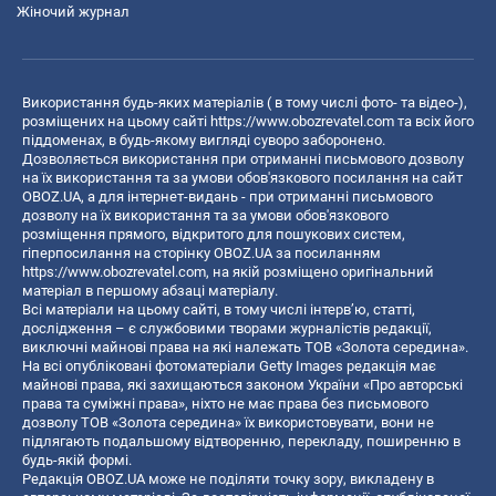
Жіночий журнал
Використання будь-яких матеріалів ( в тому числі фото- та відео-),
розміщених на цьому сайті
https://www.obozrevatel.com
та всіх його
піддоменах, в будь-якому вигляді суворо заборонено.
Дозволяється використання при отриманні письмового дозволу
на їх використання та за умови обов'язкового посилання на сайт
OBOZ.UA, а для інтернет-видань - при отриманні письмового
дозволу на їх використання та за умови обов'язкового
розміщення прямого, відкритого для пошукових систем,
гіперпосилання на сторінку OBOZ.UA за посиланням
https://www.obozrevatel.com
, на якій розміщено оригінальний
матеріал в першому абзаці матеріалу.
Всі матеріали на цьому сайті, в тому числі інтерв’ю, статті,
дослідження – є службовими творами журналістів редакції,
виключні майнові права на які належать ТОВ «Золота середина».
На всі опубліковані фотоматеріали Getty Images редакція має
майнові права, які захищаються законом України «Про авторські
права та суміжні права», ніхто не має права без письмового
дозволу ТОВ «Золота середина» їх використовувати, вони не
підлягають подальшому відтворенню, перекладу, поширенню в
будь-якій формі.
Редакція OBOZ.UA може не поділяти точку зору, викладену в