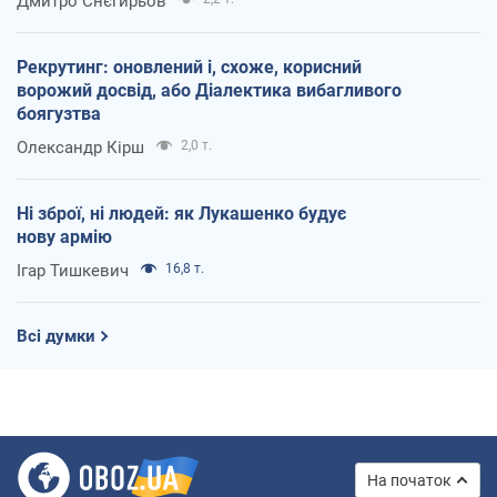
Дмитро Снєгирьов
Рекрутинг: оновлений і, схоже, корисний
ворожий досвід, або Діалектика вибагливого
боягузтва
Олександр Кірш
2,0 т.
Ні зброї, ні людей: як Лукашенко будує
нову армію
Ігар Тишкевич
16,8 т.
Всі думки
На початок