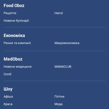
Food Oboz
Рецепти
Напої
Новини Кулінарії
Економіка
Ринки та компанії
Макроекономіка
MedOboz
Новини медицини
MAMACLUB
Covid
Шоу
Афіша
Плітки
Краса
Мода