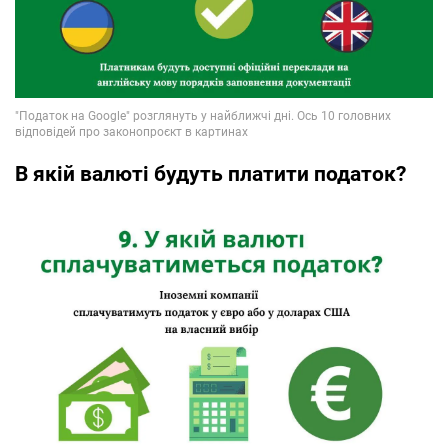
В якій валюті будуть платити податок?