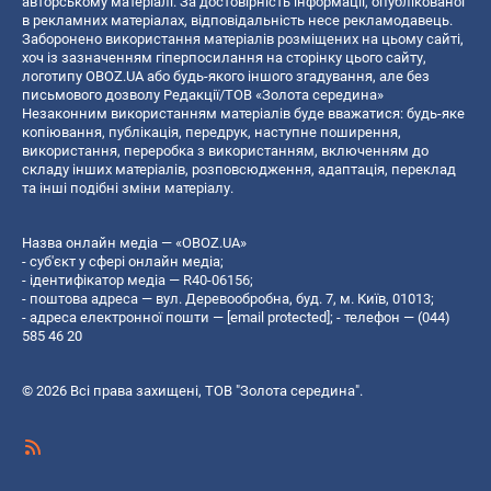
авторському матеріалі. За достовірність інформації, опублікованої
в рекламних матеріалах, відповідальність несе рекламодавець.
Заборонено використання матеріалів розміщених на цьому сайті,
хоч із зазначенням гіперпосилання на сторінку цього сайту,
логотипу OBOZ.UA або будь-якого іншого згадування, але без
письмового дозволу Редакції/ТОВ «Золота середина»
Незаконним використанням матеріалів буде вважатися: будь-яке
копiювання, публiкацiя, передрук, наступне поширення,
використання, переробка з використанням, включенням до
складу інших матеріалів, розповсюдження, адаптація, переклад
та інші подібні зміни матеріалу.
Назва онлайн медіа — «OBOZ.UA»
- суб'єкт у сфері онлайн медіа;
- ідентифікатор медіа — R40-06156;
- поштова адреса — вул. Деревообробна, буд. 7, м. Київ, 01013;
- адреса електронної пошти —
[email protected]
; - телефон — (044)
585 46 20
© 2026 Всі права захищені, ТОВ "Золота середина".