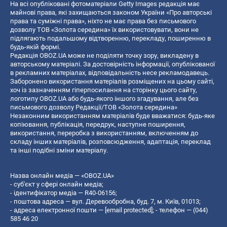
На всі опубліковані фотоматеріали Getty Images редакція має
майнові права, які захищаються законом України «Про авторські
права та суміжні права», ніхто не має права без письмового
дозволу ТОВ «Золота середина» їх використовувати, вони не
підлягають подальшому відтворенню, перекладу, поширенню в
будь-якій формі.
Редакція OBOZ.UA може не поділяти точку зору, викладену в
авторському матеріалі. За достовірність інформації, опублікованої
в рекламних матеріалах, відповідальність несе рекламодавець.
Заборонено використання матеріалів розміщених на цьому сайті,
хоч із зазначенням гіперпосилання на сторінку цього сайту,
логотипу OBOZ.UA або будь-якого іншого згадування, але без
письмового дозволу Редакції/ТОВ «Золота середина»
Незаконним використанням матеріалів буде вважатися: будь-яке
копiювання, публiкацiя, передрук, наступне поширення,
використання, переробка з використанням, включенням до
складу інших матеріалів, розповсюдження, адаптація, переклад
та інші подібні зміни матеріалу.
Назва онлайн медіа — «OBOZ.UA»
- суб'єкт у сфері онлайн медіа;
- ідентифікатор медіа — R40-06156;
- поштова адреса — вул. Деревообробна, буд. 7, м. Київ, 01013;
- адреса електронної пошти —
[email protected]
; - телефон — (044)
585 46 20