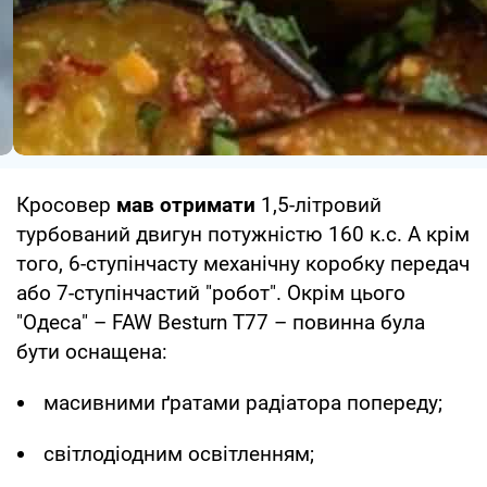
Кросовер
мав отримати
1,5-літровий
турбований двигун потужністю 160 к.с. А крім
того, 6-ступінчасту механічну коробку передач
або 7-ступінчастий "робот". Окрім цього
"Одеса" – FAW Besturn T77 – повинна була
бути оснащена:
масивними ґратами радіатора попереду;
світлодіодним освітленням;