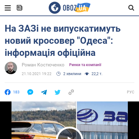
На ЗАЗі не випускатимуть
новий кросовер "Одеса":
інформація офіційна
Роман Костюченко
Ринки та компанії
21.10.2021 19:22
2 хвилини
22,2 т.
183
РУС