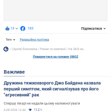
18
183
Підписатися
Теги
Редакційна політика
(Архів) Економіка
Ринки та компанії
На ЗАЗі не...
Повернутися на головну OBOZ
Важливе
Дружина тяжкохворого Джо Байдена назвала
перший симптом, який сигналізував про його
"агресивний" рак
Спершу лікарі не надали цьому належної уваги
11,2 т.
6.08.2026 12:46