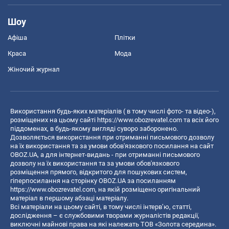
Шоу
Афіша
Плітки
Краса
Мода
Жіночий журнал
Використання будь-яких матеріалів ( в тому числі фото- та відео-),
розміщених на цьому сайті
https://www.obozrevatel.com
та всіх його
піддоменах, в будь-якому вигляді суворо заборонено.
Дозволяється використання при отриманні письмового дозволу
на їх використання та за умови обов'язкового посилання на сайт
OBOZ.UA, а для інтернет-видань - при отриманні письмового
дозволу на їх використання та за умови обов'язкового
розміщення прямого, відкритого для пошукових систем,
гіперпосилання на сторінку OBOZ.UA за посиланням
https://www.obozrevatel.com
, на якій розміщено оригінальний
матеріал в першому абзаці матеріалу.
Всі матеріали на цьому сайті, в тому числі інтерв’ю, статті,
дослідження – є службовими творами журналістів редакції,
виключні майнові права на які належать ТОВ «Золота середина».