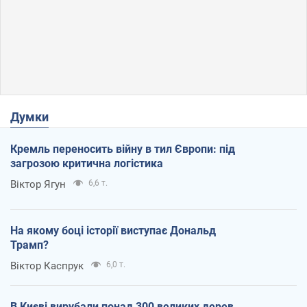
Думки
Кремль переносить війну в тил Європи: під
загрозою критична логістика
Віктор Ягун
6,6 т.
На якому боці історії виступає Дональд
Трамп?
Віктор Каспрук
6,0 т.
В Києві вирубали понад 300 великих дерев