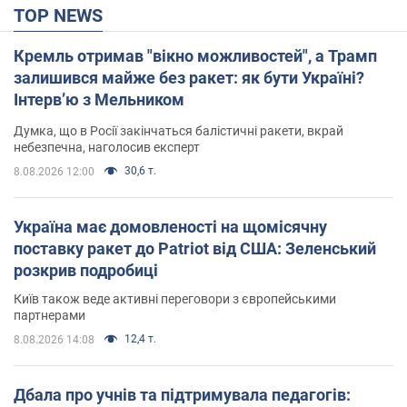
TOP NEWS
Кремль отримав "вікно можливостей", а Трамп
залишився майже без ракет: як бути Україні?
Інтерв’ю з Мельником
Думка, що в Росії закінчаться балістичні ракети, вкрай
небезпечна, наголосив експерт
30,6 т.
8.08.2026 12:00
Україна має домовленості на щомісячну
поставку ракет до Patriot від США: Зеленський
розкрив подробиці
Київ також веде активні переговори з європейськими
партнерами
12,4 т.
8.08.2026 14:08
Дбала про учнів та підтримувала педагогів: