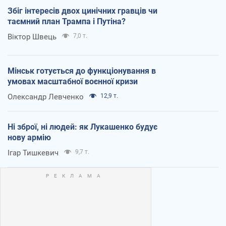
Збіг інтересів двох цинічних гравців чи
таємний план Трампа і Путіна?
Віктор Швець
7,0 т.
Мінськ готується до функціонування в
умовах масштабної воєнної кризи
Олександр Левченко
12,9 т.
Ні зброї, ні людей: як Лукашенко будує
нову армію
Ігар Тишкевич
9,7 т.