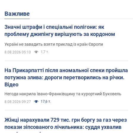
Важливе
Значні штрафи і спеціальні полігони: як
проблему джипінгу вирішують за кордоном
Україні не завадить взяти приклад із країн Європи
1,7 т.
8.08.2026 05:10
На Прикарпатті після аномальної спеки пройшла
потужна злива: дороги перетворились на річки.
Відео
Негода накрила Івано-Франківщину та курортний Буковель
17,6 т.
8.08.2026 09:27
Жінці нарахували 729 тис. грн боргу за газ через
покази зіпсованого лічильника: суддя ухвалив