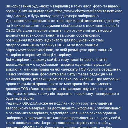
Використання будь-яких матеріалів ( в тому числі фото- та відео-),
розміщених на цьому сайті
https://www.obozrevatel.com
та всіх його
піддоменах, в будь-якому вигляді суворо заборонено.
Дозволяється використання при отриманні письмового дозволу
на їх використання та за умови обов'язкового посилання на сайт
OBOZ.UA, а для інтернет-видань - при отриманні письмового
дозволу на їх використання та за умови обов'язкового
розміщення прямого, відкритого для пошукових систем,
гіперпосилання на сторінку OBOZ.UA за посиланням
https://www.obozrevatel.com
, на якій розміщено оригінальний
матеріал в першому абзаці матеріалу.
Всі матеріали на цьому сайті, в тому числі інтерв’ю, статті,
дослідження – є службовими творами журналістів редакції,
виключні майнові права на які належать ТОВ «Золота середина».
На всі опубліковані фотоматеріали Getty Images редакція має
майнові права, які захищаються законом України «Про авторські
права та суміжні права», ніхто не має права без письмового
дозволу ТОВ «Золота середина» їх використовувати, вони не
підлягають подальшому відтворенню, перекладу, поширенню в
будь-якій формі.
Редакція OBOZ.UA може не поділяти точку зору, викладену в
авторському матеріалі. За достовірність інформації, опублікованої
в рекламних матеріалах, відповідальність несе рекламодавець.
Заборонено використання матеріалів розміщених на цьому сайті,
хоч із зазначенням гіперпосилання на сторінку цього сайту,
логотипу OBOZ.UA або будь-якого іншого згадування, але без