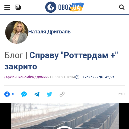
Наталя Дригваль
Блог |
Справу "Роттердам +"
закрито
(Архів) Економіка / Думки
21.05.2021 16:34
3 хвилини
42,6 т.
8
РУС