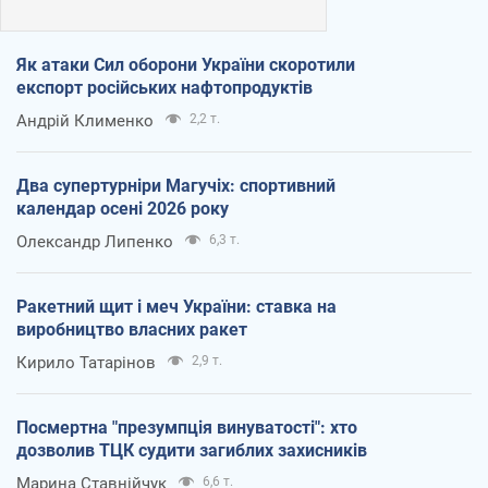
Як атаки Сил оборони України скоротили
експорт російських нафтопродуктів
Андрій Клименко
2,2 т.
Два супертурніри Магучіх: спортивний
календар осені 2026 року
Олександр Липенко
6,3 т.
Ракетний щит і меч України: ставка на
виробництво власних ракет
Кирило Татарінов
2,9 т.
Посмертна "презумпція винуватості": хто
дозволив ТЦК судити загиблих захисників
Марина Ставнійчук
6,6 т.