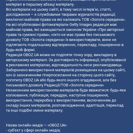
матеріал в першому абзаці матеріалу.
Всі матеріали на цьому сайті, в тому числі інтерв’ю, статті,
дослідження – є службовими творами журналістів редакції,
виключні майнові права на які належать ТОВ «Золота середина».
На всі опубліковані фотоматеріали Getty Images редакція має
майнові права, які захищаються законом України «Про авторські
права та суміжні права», ніхто не має права без письмового
дозволу ТОВ «Золота середина» їх використовувати, вони не
підлягають подальшому відтворенню, перекладу, поширенню в
будь-якій формі.
Редакція OBOZ.UA може не поділяти точку зору, викладену в
авторському матеріалі. За достовірність інформації, опублікованої
в рекламних матеріалах, відповідальність несе рекламодавець.
Заборонено використання матеріалів розміщених на цьому сайті,
хоч із зазначенням гіперпосилання на сторінку цього сайту,
логотипу OBOZ.UA або будь-якого іншого згадування, але без
письмового дозволу Редакції/ТОВ «Золота середина»
Незаконним використанням матеріалів буде вважатися: будь-яке
копiювання, публiкацiя, передрук, наступне поширення,
використання, переробка з використанням, включенням до
складу інших матеріалів, розповсюдження, адаптація, переклад
та інші подібні зміни матеріалу.
Назва онлайн медіа — «OBOZ.UA»
- суб'єкт у сфері онлайн медіа;