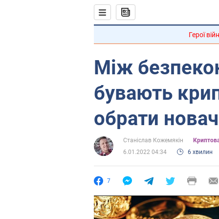
Герої вій
Між безпекою
бувають крип
обрати новач
Станіслав Кожемякін
Криптов
6.01.2022 04:34
6 хвилин
7