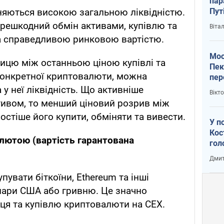
пар
Пут
зняються високою загальною ліквідністю.
вий
решкодний обмін активами, купівлю та
Віта
за справедливою ринковою вартістю.
Мос
ницю між останньою ціною купівлі та
Пек
онкретної криптовалюти, можна
пер
зал
 у неї ліквідність. Що активніше
Вікт
Ки
ктивом, то менший ціновий розрив між
остіше його купити, обміняти та вивести.
У п
Кос
алютою (вартість гарантована
гол
пас
Дмит
оку
пувати біткоїни, Ethereum та інші
олари США або гривню. Це значно
ця та купівлю криптовалюти на CEX.