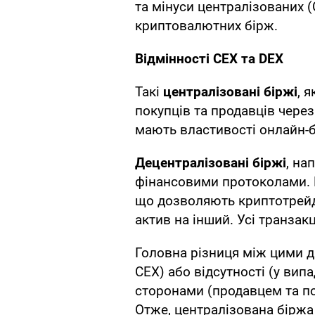
та мінуси централізованих (
криптовалютних бірж.
Відмінності CEX та DEX
Такі
централізовані біржі
, я
покупців та продавців чере
мають властивості онлайн-б
Децентралізовані біржі
, на
фінансовими протоколами. В
що дозволяють криптотрей
актив на інший. Усі транзак
Головна різниця між цими д
CEX) або відсутності (у ви
сторонами (продавцем та пок
Отже, централізована біржа