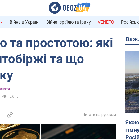
ни
Війна в Україні
Війна Ізраїлю та Ірану
VENETO
Російськ
Важ
 та простотою: які
тобіржі та що
ку
алюти
5,6 т.
Читать на русском
Якою
гімну
Росій