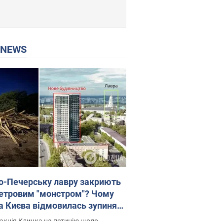
P NEWS
о-Печерську лавру закриють
етровим "монстром"? Чому
а Києва відмовилась зупиняти
вництво хмарочоса
акція Кличка на петицію щодо