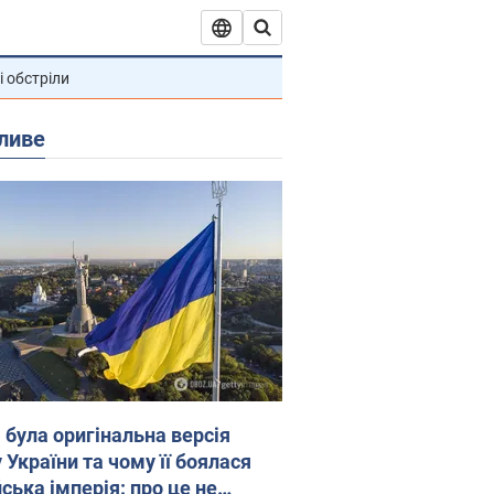
і обстріли
ливе
 була оригінальна версія
 України та чому її боялася
ська імперія: про це не