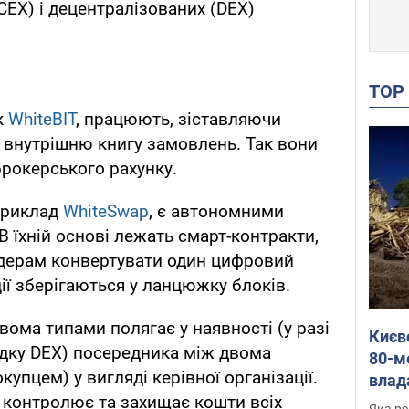
CEX) і децентралізованих (DEX)
TO
к
WhiteBIT
, працюють, зіставляючи
з внутрішню книгу замовлень. Так вони
рокерського рахунку.
приклад
WhiteSwap
, є автономними
 їхній основі лежать смарт-контракти,
дерам конвертувати один цифровий
ції зберігаються у ланцюжку блоків.
вома типами полягає у наявності (у разі
Києв
падку DEX) посередника між двома
80-м
упцем) у вигляді керівної організації.
влад
 контролює та захищає кошти всіх
буді
Яка ре