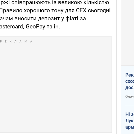
іржі співпрацюють із великою кількістю
 Правило хорошого тону для CEX сьогодні
ачам вносити депозит у фіаті за
tercard, GeoPay та ін.
Рек
схо
дос
виб
Олек
Ні 
Лук
арм