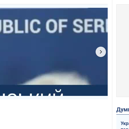
Дум
Укр