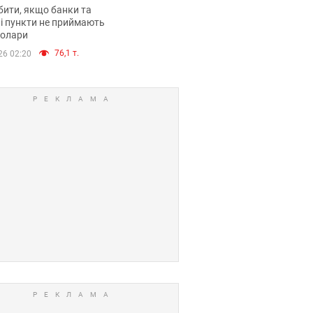
анки такі купюри
ити, якщо банки та
і пункти не приймають
долари
76,1 т.
26 02:20