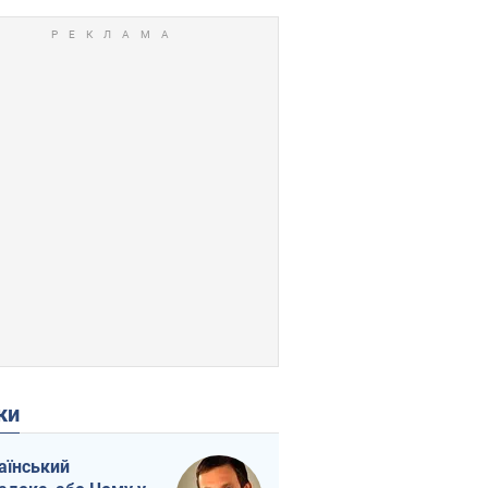
ки
аїнський