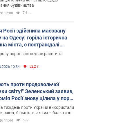
ковського вірянина"
ання будівництва
7,4 т.
26 12:00
я Росії здійснила масовану
 на Одесу: горіла історична
на міста, є постраждалі.
 та відео
рору ворог застосував ракети та
52,2 т.
8.2026 10:34
ють проти продовольчої
ки світу!" Зеленський заявив,
мія Росії знову цілила у порт
сі
а тиждень проти України використали
и ракет, більшість із яких – балістичні
597
26 11:44