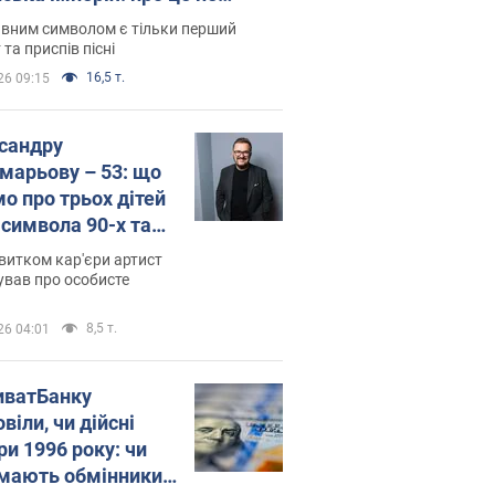
овідають у школі
вним символом є тільки перший
 та приспів пісні
16,5 т.
26 09:15
сандру
марьову – 53: що
мо про трьох дітей
-символа 90-х та
 вигляд вони
витком кар'єри артист
ть
ував про особисте
8,5 т.
26 04:01
иватБанку
віли, чи дійсні
ри 1996 року: чи
мають обмінники