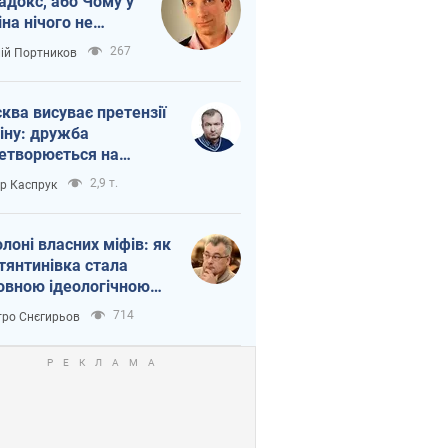
адокс, або Чому у
іна нічого не
шло з Україною
267
лій Портников
ква висуває претензії
іну: дружба
етворюється на
ежність Росії від
2,9 т.
ор Каспрук
таю
олоні власних міфів: як
тянтинівка стала
овною ідеологічною
ткою для російських
714
ро Снєгирьов
пантів