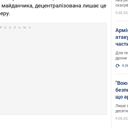
"мос
 майданчика, децентралізована лишає це
скасув
еру.
9.08.20
Армі
атаку
части
Фото
Для те
дрони
9.0
"Вою
безпе
що ар
в Оде
Лише з
десятк
9.08.20