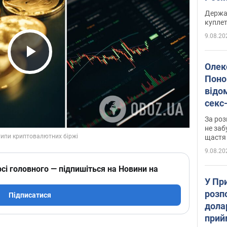
розп
Держа
куплет
9.08.20
Play Video
Олек
Поно
відо
секс
який
За роз
маю
не заб
щастя
9.08.20
сі головного — підпишіться на Новини на
У Пр
розпо
Підписатися
дола
прий