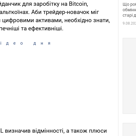
та б
анчик для заробітку на Bitcoin,
Що роб
обмінн
 альткоїнах. Аби трейдер-новачок міг
старі 
 цифровими активами, необхідно знати,
9.08.20
печніші та ефективніші.
ідео дня
L визначив відмінності, а також плюси