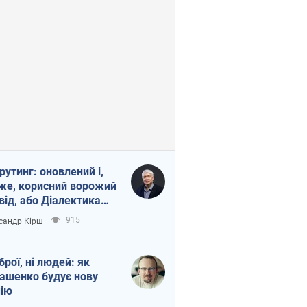
рутинг: оновлений і,
же, корисний ворожий
від, або Діалектика
агливого боягузтва
915
сандр Кірш
зброї, ні людей: як
ашенко будує нову
ію