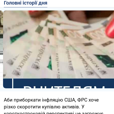
Головні історії дня
Аби приборкати інфляцію США, ФРС хоче
різко скоротити купівлю активів. У
короткостроковій перспективі це загрожує