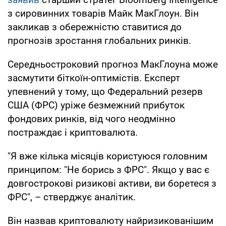
з сировинних товарів Майк МакГлоун. Він
закликав з обережністю ставитися до
прогнозів зростання глобальних ринків.
Середньостроковий прогноз МакГлоуна може
засмутити біткоїн-оптимістів. Експерт
упевнений у тому, що Федеральний резерв
США (ФРС) уріже безмежний прибуток
фондових ринків, від чого неодмінно
постраждає і криптовалюта.
"Я вже кілька місяців користуюся головним
принципом: "Не борись з ФРС". Якщо у вас є
довгострокові ризикові активи, ви боретеся з
ФРС", – стверджує аналітик.
Він назвав криптовалюту найризикованішим