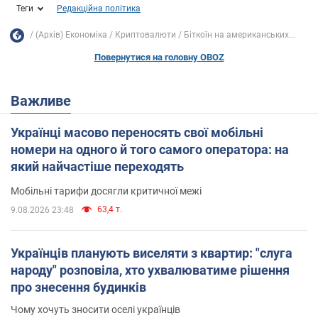
Теги
Редакційна політика
(Архів) Економіка
Криптовалюти
Біткоїн на американських...
Повернутися на головну OBOZ
Важливе
Українці масово переносять свої мобільні
номери на одного й того самого оператора: на
який найчастіше переходять
Мобільні тарифи досягли критичної межі
63,4 т.
9.08.2026 23:48
Українців планують виселяти з квартир: "слуга
народу" розповіла, хто ухвалюватиме рішення
про знесення будинків
Чому хочуть зносити оселі українців