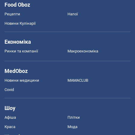
Food Oboz
Рецепти
Напої
Новини Кулінарії
Економіка
Ринки та компанії
Макроекономіка
MedOboz
Новини медицини
MAMACLUB
Covid
Шоу
Афіша
Плітки
Краса
Мода