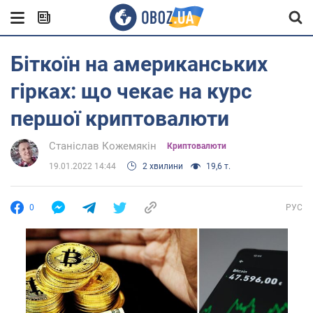
Біткоїн на американських
гірках: що чекає на курс
першої криптовалюти
Станіслав Кожемякін
Криптовалюти
19.01.2022 14:44
2 хвилини
19,6 т.
0
РУС