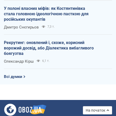
У полоні власних міфів: як Костянтинівка
стала головною ідеологічною пасткою для
російських окупантів
Дмитро Снєгирьов
7,3 т.
Рекрутинг: оновлений і, схоже, корисний
ворожий досвід, або Діалектика вибагливого
боягузтва
Олександр Кірш
6,1 т.
Всі думки
На початок