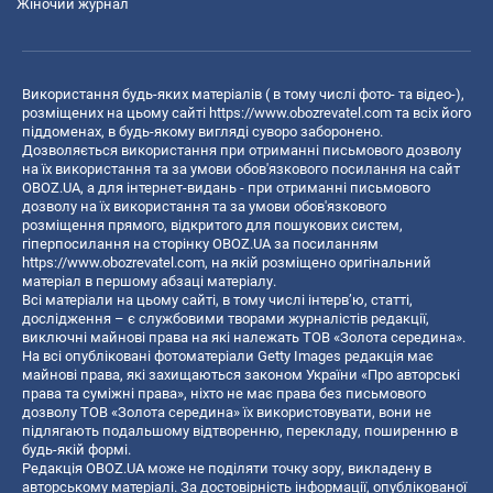
Жіночий журнал
Використання будь-яких матеріалів ( в тому числі фото- та відео-),
розміщених на цьому сайті
https://www.obozrevatel.com
та всіх його
піддоменах, в будь-якому вигляді суворо заборонено.
Дозволяється використання при отриманні письмового дозволу
на їх використання та за умови обов'язкового посилання на сайт
OBOZ.UA, а для інтернет-видань - при отриманні письмового
дозволу на їх використання та за умови обов'язкового
розміщення прямого, відкритого для пошукових систем,
гіперпосилання на сторінку OBOZ.UA за посиланням
https://www.obozrevatel.com
, на якій розміщено оригінальний
матеріал в першому абзаці матеріалу.
Всі матеріали на цьому сайті, в тому числі інтерв’ю, статті,
дослідження – є службовими творами журналістів редакції,
виключні майнові права на які належать ТОВ «Золота середина».
На всі опубліковані фотоматеріали Getty Images редакція має
майнові права, які захищаються законом України «Про авторські
права та суміжні права», ніхто не має права без письмового
дозволу ТОВ «Золота середина» їх використовувати, вони не
підлягають подальшому відтворенню, перекладу, поширенню в
будь-якій формі.
Редакція OBOZ.UA може не поділяти точку зору, викладену в
авторському матеріалі. За достовірність інформації, опублікованої