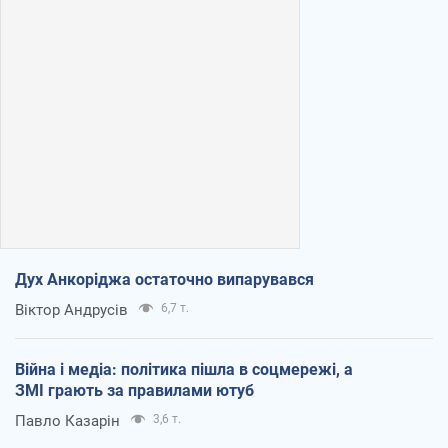
Дух Анкоріджа остаточно випарувався
Віктор Андрусів
6,7 т.
Війна і медіа: політика пішла в соцмережі, а
ЗМІ грають за правилами ютуб
Павло Казарін
3,6 т.