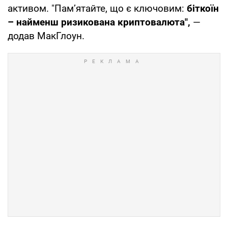
активом. "Пам’ятайте, що є ключовим:
біткоїн
– найменш ризикована криптовалюта",
—
додав МакГлоун.