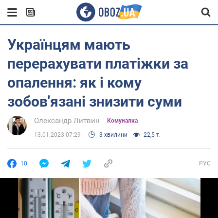
Українцям мають
перерахувати платіжки за
опалення: як і кому
зобов'язані знизити суми
Олександр Литвин
Комуналка
13.01.2023 07:29
3 хвилини
22,5 т.
10
РУС