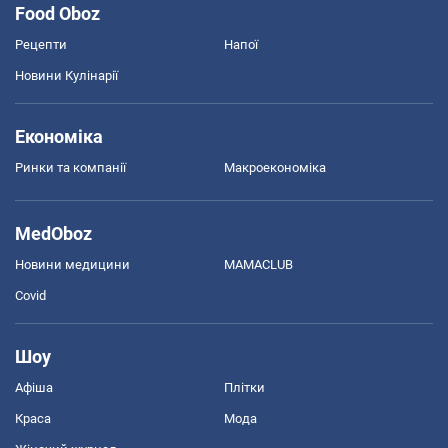
Food Oboz
Рецепти
Напої
Новини Кулінарії
Економіка
Ринки та компанії
Макроекономіка
MedOboz
Новини медицини
MAMACLUB
Covid
Шоу
Афіша
Плітки
Краса
Мода