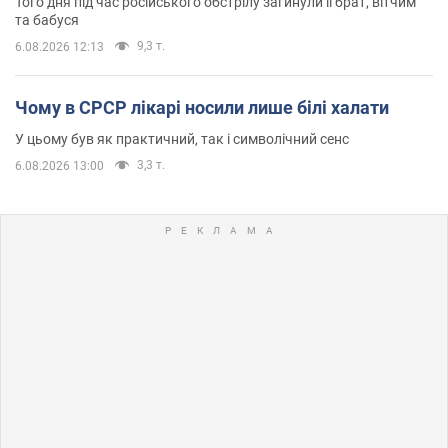
Того дня під час російського обстрілу загинули її брат, вітчим
та бабуся
9,3 т.
6.08.2026 12:13
Чому в СРСР лікарі носили лише білі халати
У цьому був як практичний, так і символічний сенс
3,3 т.
6.08.2026 13:00