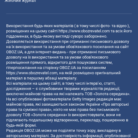
Жіночий журнал
Використання будь-яких матеріалів ( в тому числі фото- та відео-),
розміщених на цьому сайті
https://www.obozrevatel.com
та всіх його
піддоменах, в будь-якому вигляді суворо заборонено.
Дозволяється використання при отриманні письмового дозволу
на їх використання та за умови обов'язкового посилання на сайт
OBOZ.UA, а для інтернет-видань - при отриманні письмового
дозволу на їх використання та за умови обов'язкового
розміщення прямого, відкритого для пошукових систем,
гіперпосилання на сторінку OBOZ.UA за посиланням
https://www.obozrevatel.com
, на якій розміщено оригінальний
матеріал в першому абзаці матеріалу.
Всі матеріали на цьому сайті, в тому числі інтерв’ю, статті,
дослідження – є службовими творами журналістів редакції,
виключні майнові права на які належать ТОВ «Золота середина».
На всі опубліковані фотоматеріали Getty Images редакція має
майнові права, які захищаються законом України «Про авторські
права та суміжні права», ніхто не має права без письмового
дозволу ТОВ «Золота середина» їх використовувати, вони не
підлягають подальшому відтворенню, перекладу, поширенню в
будь-якій формі.
Редакція OBOZ.UA може не поділяти точку зору, викладену в
авторському матеріалі. За достовірність інформації, опублікованої