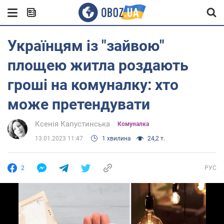
Українцям із "зайвою"
площею житла роздають
гроші на комуналку: хто
може претендувати
Ксенія Капустинська
Комуналка
13.01.2023 11:47
1 хвилина
24,2 т.
2
РУС