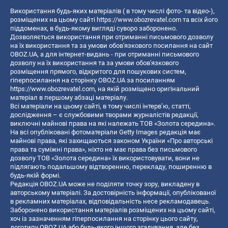
Використання будь-яких матеріалів ( в тому числі фото- та відео-),
розміщених на цьому сайті
https://www.obozrevatel.com
та всіх його
піддоменах, в будь-якому вигляді суворо заборонено.
Дозволяється використання при отриманні письмового дозволу
на їх використання та за умови обов'язкового посилання на сайт
OBOZ.UA, а для інтернет-видань - при отриманні письмового
дозволу на їх використання та за умови обов'язкового
розміщення прямого, відкритого для пошукових систем,
гіперпосилання на сторінку OBOZ.UA за посиланням
https://www.obozrevatel.com
, на якій розміщено оригінальний
матеріал в першому абзаці матеріалу.
Всі матеріали на цьому сайті, в тому числі інтерв’ю, статті,
дослідження – є службовими творами журналістів редакції,
виключні майнові права на які належать ТОВ «Золота середина».
На всі опубліковані фотоматеріали Getty Images редакція має
майнові права, які захищаються законом України «Про авторські
права та суміжні права», ніхто не має права без письмового
дозволу ТОВ «Золота середина» їх використовувати, вони не
підлягають подальшому відтворенню, перекладу, поширенню в
будь-якій формі.
Редакція OBOZ.UA може не поділяти точку зору, викладену в
авторському матеріалі. За достовірність інформації, опублікованої
в рекламних матеріалах, відповідальність несе рекламодавець.
Заборонено використання матеріалів розміщених на цьому сайті,
хоч із зазначенням гіперпосилання на сторінку цього сайту,
логотипу OBOZ.UA або будь-якого іншого згадування, але без