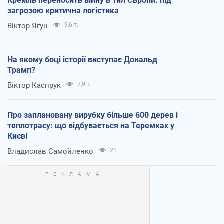
Кремль переносить війну в тил Європи: під
загрозою критична логістика
Віктор Ягун
9,6 т.
На якому боці історії виступає Дональд
Трамп?
Віктор Каспрук
7,9 т.
Про заплановану вирубку більше 600 дерев і
теплотрасу: що відбувається на Теремках у
Києві
Владислав Самойленко
21