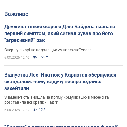
Важливе
Дружина тяжкохворого Джо Байдена назвала
перший симптом, який сигналізував про його
"агресивний" рак
Спершу лікарі не надали цьому належної уваги
15,3 т.
6.08.2026 12:46
Відпустка Лесі Нікітюк у Карпатах обернулася
скандалом: чому ведучу несправедливо
захейтили
Знаменитість вийшла на пряму комунікацію в мережі та
розставила всі крапки над "і"
12,2 т.
6.08.2026 17:32