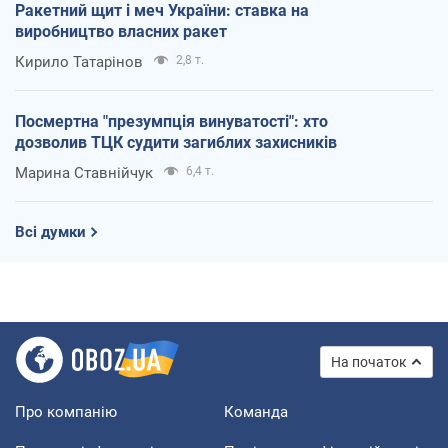
Ракетний щит і меч України: ставка на
виробництво власних ракет
Кирило Татарінов
2,8 т.
Посмертна "презумпція винуватості": хто
дозволив ТЦК судити загиблих захисників
Марина Ставнійчук
6,4 т.
Всі думки
На початок
Про компанію
Команда