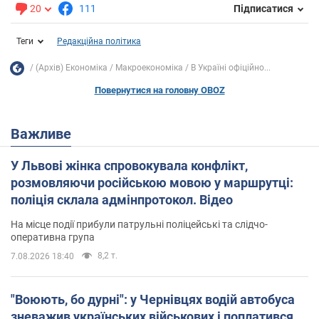
20
111
Підписатися
Теги
Редакційна політика
(Архів) Економіка
Mакроекономіка
В Україні офіційно...
Повернутися на головну OBOZ
Важливе
У Львові жінка спровокувала конфлікт,
розмовляючи російською мовою у маршрутці:
поліція склала адмінпротокол. Відео
На місце події прибули патрульні поліцейські та слідчо-
оперативна група
8,2 т.
7.08.2026 18:40
"Воюють, бо дурні": у Чернівцях водій автобуса
зневажив українських військових і поплатився.