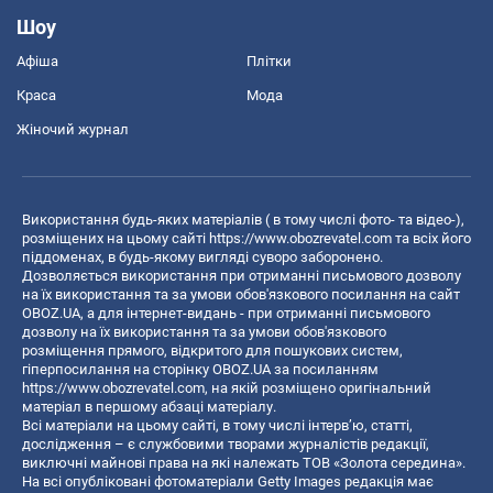
Шоу
Афіша
Плітки
Краса
Мода
Жіночий журнал
Використання будь-яких матеріалів ( в тому числі фото- та відео-),
розміщених на цьому сайті
https://www.obozrevatel.com
та всіх його
піддоменах, в будь-якому вигляді суворо заборонено.
Дозволяється використання при отриманні письмового дозволу
на їх використання та за умови обов'язкового посилання на сайт
OBOZ.UA, а для інтернет-видань - при отриманні письмового
дозволу на їх використання та за умови обов'язкового
розміщення прямого, відкритого для пошукових систем,
гіперпосилання на сторінку OBOZ.UA за посиланням
https://www.obozrevatel.com
, на якій розміщено оригінальний
матеріал в першому абзаці матеріалу.
Всі матеріали на цьому сайті, в тому числі інтерв’ю, статті,
дослідження – є службовими творами журналістів редакції,
виключні майнові права на які належать ТОВ «Золота середина».
На всі опубліковані фотоматеріали Getty Images редакція має