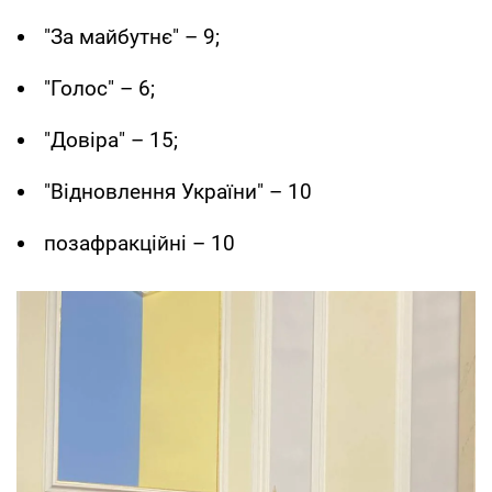
"За майбутнє" – 9;
"Голос" – 6;
"Довіра" – 15;
"Відновлення України" – 10
позафракційні – 10