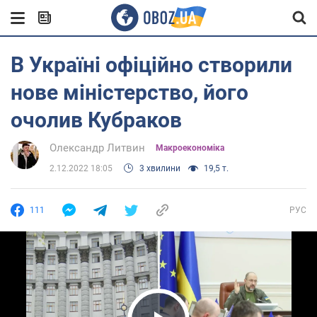
В Україні офіційно створили
нове міністерство, його
очолив Кубраков
Олександр Литвин
Mакроекономіка
2.12.2022 18:05
3 хвилини
19,5 т.
111
РУС