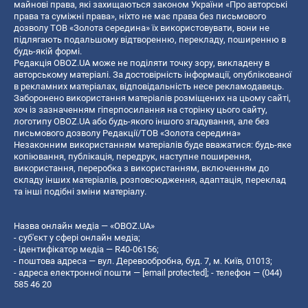
майнові права, які захищаються законом України «Про авторські
права та суміжні права», ніхто не має права без письмового
дозволу ТОВ «Золота середина» їх використовувати, вони не
підлягають подальшому відтворенню, перекладу, поширенню в
будь-якій формі.
Редакція OBOZ.UA може не поділяти точку зору, викладену в
авторському матеріалі. За достовірність інформації, опублікованої
в рекламних матеріалах, відповідальність несе рекламодавець.
Заборонено використання матеріалів розміщених на цьому сайті,
хоч із зазначенням гіперпосилання на сторінку цього сайту,
логотипу OBOZ.UA або будь-якого іншого згадування, але без
письмового дозволу Редакції/ТОВ «Золота середина»
Незаконним використанням матеріалів буде вважатися: будь-яке
копiювання, публiкацiя, передрук, наступне поширення,
використання, переробка з використанням, включенням до
складу інших матеріалів, розповсюдження, адаптація, переклад
та інші подібні зміни матеріалу.
Назва онлайн медіа — «OBOZ.UA»
- суб'єкт у сфері онлайн медіа;
- ідентифікатор медіа — R40-06156;
- поштова адреса — вул. Деревообробна, буд. 7, м. Київ, 01013;
- адреса електронної пошти —
[email protected]
; - телефон — (044)
585 46 20