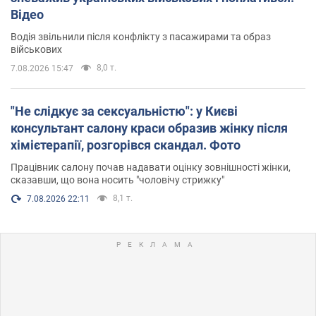
Відео
Водія звільнили після конфлікту з пасажирами та образ
військових
8,0 т.
7.08.2026 15:47
"Не слідкує за сексуальністю": у Києві
консультант салону краси образив жінку після
хімієтерапії, розгорівся скандал. Фото
Працівник салону почав надавати оцінку зовнішності жінки,
сказавши, що вона носить "чоловічу стрижку"
8,1 т.
7.08.2026 22:11