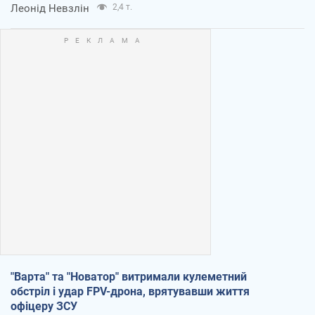
Леонід Невзлін
2,4 т.
"Варта" та "Новатор" витримали кулеметний
обстріл і удар FPV-дрона, врятувавши життя
офіцеру ЗСУ