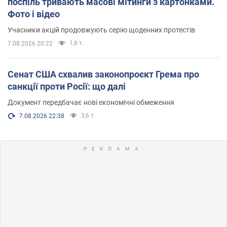
поспіль тривають масові мітинги з картонками.
Фото і відео
Учасники акцій продовжують серію щоденних протестів
1,6 т.
7.08.2026 20:22
Сенат США схвалив законопроєкт Грема про
санкції проти Росії: що далі
Документ передбачає нові економічні обмеження
3,6 т.
7.08.2026 22:38