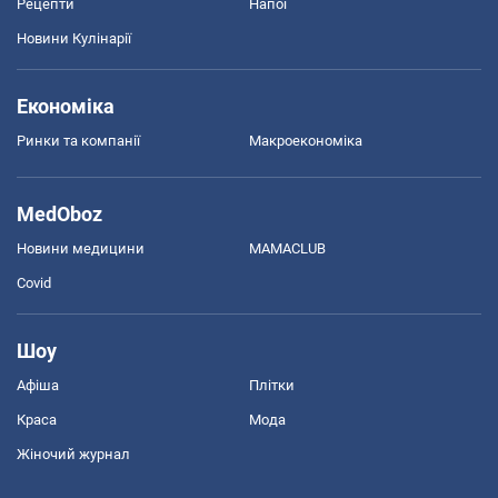
Рецепти
Напої
Новини Кулінарії
Економіка
Ринки та компанії
Макроекономіка
MedOboz
Новини медицини
MAMACLUB
Covid
Шоу
Афіша
Плітки
Краса
Мода
Жіночий журнал