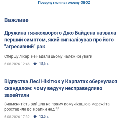
Повернутися на головну OBOZ
Важливе
Дружина тяжкохворого Джо Байдена назвала
перший симптом, який сигналізував про його
"агресивний" рак
Спершу лікарі не надали цьому належної уваги
15,6 т.
6.08.2026 12:46
Відпустка Лесі Нікітюк у Карпатах обернулася
скандалом: чому ведучу несправедливо
захейтили
Знаменитість вийшла на пряму комунікацію в мережі та
розставила всі крапки над "і"
12,5 т.
6.08.2026 17:32