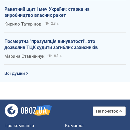
Ракетний щит і меч України: ставка на
виробництво власних ракет
Кирило Татарінов
2,8 т.
Посмертна "презумпція винуватості": хто
дозволив ТЦК судити загиблих захисників
Марина Ставнійчук
6,5 т.
Всі думки
На початок
Про компанію
Команда