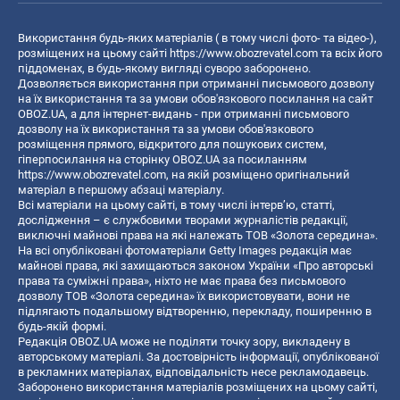
Використання будь-яких матеріалів ( в тому числі фото- та відео-),
розміщених на цьому сайті
https://www.obozrevatel.com
та всіх його
піддоменах, в будь-якому вигляді суворо заборонено.
Дозволяється використання при отриманні письмового дозволу
на їх використання та за умови обов'язкового посилання на сайт
OBOZ.UA, а для інтернет-видань - при отриманні письмового
дозволу на їх використання та за умови обов'язкового
розміщення прямого, відкритого для пошукових систем,
гіперпосилання на сторінку OBOZ.UA за посиланням
https://www.obozrevatel.com
, на якій розміщено оригінальний
матеріал в першому абзаці матеріалу.
Всі матеріали на цьому сайті, в тому числі інтерв’ю, статті,
дослідження – є службовими творами журналістів редакції,
виключні майнові права на які належать ТОВ «Золота середина».
На всі опубліковані фотоматеріали Getty Images редакція має
майнові права, які захищаються законом України «Про авторські
права та суміжні права», ніхто не має права без письмового
дозволу ТОВ «Золота середина» їх використовувати, вони не
підлягають подальшому відтворенню, перекладу, поширенню в
будь-якій формі.
Редакція OBOZ.UA може не поділяти точку зору, викладену в
авторському матеріалі. За достовірність інформації, опублікованої
в рекламних матеріалах, відповідальність несе рекламодавець.
Заборонено використання матеріалів розміщених на цьому сайті,