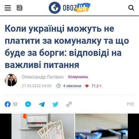
Коли українці можуть не
платити за комуналку та що
буде за борги: відповіді на
важливі питання
Олександр Литвин
Комуналка
27.05.2022 04:00
4 хвилини
71,3 т.
52
РУС