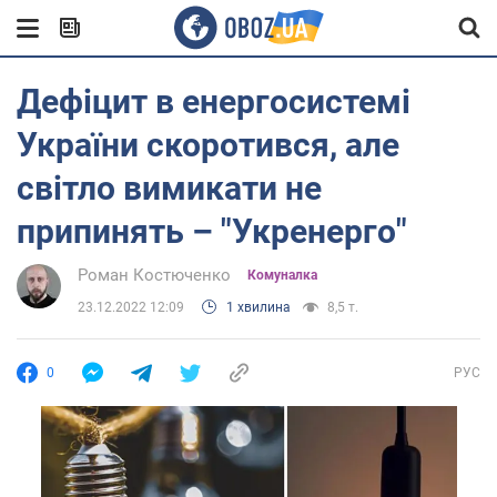
Дефіцит в енергосистемі
України скоротився, але
світло вимикати не
припинять – "Укренерго"
Роман Костюченко
Комуналка
23.12.2022 12:09
1 хвилина
8,5 т.
0
РУС