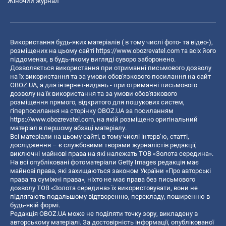
Жіночий журнал
Використання будь-яких матеріалів ( в тому числі фото- та відео-),
розміщених на цьому сайті
https://www.obozrevatel.com
та всіх його
піддоменах, в будь-якому вигляді суворо заборонено.
Дозволяється використання при отриманні письмового дозволу
на їх використання та за умови обов'язкового посилання на сайт
OBOZ.UA, а для інтернет-видань - при отриманні письмового
дозволу на їх використання та за умови обов'язкового
розміщення прямого, відкритого для пошукових систем,
гіперпосилання на сторінку OBOZ.UA за посиланням
https://www.obozrevatel.com
, на якій розміщено оригінальний
матеріал в першому абзаці матеріалу.
Всі матеріали на цьому сайті, в тому числі інтерв’ю, статті,
дослідження – є службовими творами журналістів редакції,
виключні майнові права на які належать ТОВ «Золота середина».
На всі опубліковані фотоматеріали Getty Images редакція має
майнові права, які захищаються законом України «Про авторські
права та суміжні права», ніхто не має права без письмового
дозволу ТОВ «Золота середина» їх використовувати, вони не
підлягають подальшому відтворенню, перекладу, поширенню в
будь-якій формі.
Редакція OBOZ.UA може не поділяти точку зору, викладену в
авторському матеріалі. За достовірність інформації, опублікованої