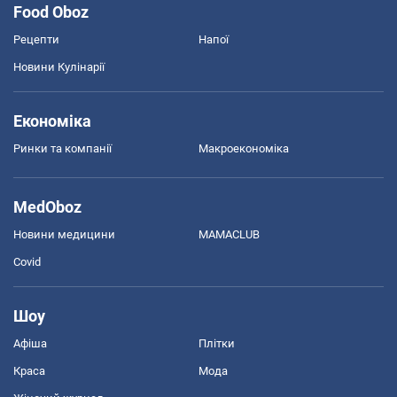
Food Oboz
Рецепти
Напої
Новини Кулінарії
Економіка
Ринки та компанії
Макроекономіка
MedOboz
Новини медицини
MAMACLUB
Covid
Шоу
Афіша
Плітки
Краса
Мода