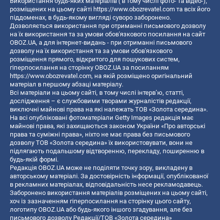
Використання будь-яких матеріалів ( в тому числі фото- та відео-),
розміщених на цьому сайті
https://www.obozrevatel.com
та всіх його
піддоменах, в будь-якому вигляді суворо заборонено.
Дозволяється використання при отриманні письмового дозволу
на їх використання та за умови обов'язкового посилання на сайт
OBOZ.UA, а для інтернет-видань - при отриманні письмового
дозволу на їх використання та за умови обов'язкового
розміщення прямого, відкритого для пошукових систем,
гіперпосилання на сторінку OBOZ.UA за посиланням
https://www.obozrevatel.com
, на якій розміщено оригінальний
матеріал в першому абзаці матеріалу.
Всі матеріали на цьому сайті, в тому числі інтерв’ю, статті,
дослідження – є службовими творами журналістів редакції,
виключні майнові права на які належать ТОВ «Золота середина».
На всі опубліковані фотоматеріали Getty Images редакція має
майнові права, які захищаються законом України «Про авторські
права та суміжні права», ніхто не має права без письмового
дозволу ТОВ «Золота середина» їх використовувати, вони не
підлягають подальшому відтворенню, перекладу, поширенню в
будь-якій формі.
Редакція OBOZ.UA може не поділяти точку зору, викладену в
авторському матеріалі. За достовірність інформації, опублікованої
в рекламних матеріалах, відповідальність несе рекламодавець.
Заборонено використання матеріалів розміщених на цьому сайті,
хоч із зазначенням гіперпосилання на сторінку цього сайту,
логотипу OBOZ.UA або будь-якого іншого згадування, але без
письмового дозволу Редакції/ТОВ «Золота середина»