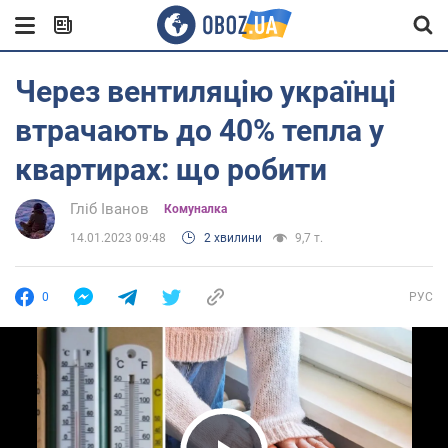
Через вентиляцію українці
втрачають до 40% тепла у
квартирах: що робити
Гліб Іванов
Комуналка
14.01.2023 09:48
2 хвилини
9,7 т.
0
РУС