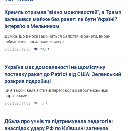
Кремль отримав "вікно можливостей", а Трамп
залишився майже без ракет: як бути Україні?
Інтерв’ю з Мельником
Думка, що в Росії закінчаться балістичні ракети, вкрай
небезпечна, наголосив експерт
23,7 т.
8.08.2026 12:00
Україна має домовленості на щомісячну
поставку ракет до Patriot від США: Зеленський
розкрив подробиці
Київ також веде активні переговори з європейськими
партнерами
1,7 т.
8.08.2026 14:08
Дбала про учнів та підтримувала педагогів:
внаслідок удару РФ по Київщині загинула