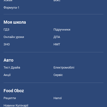
Хокей
Бокс
Формула-1
Моя школа
ГДЗ
Підручники
Онлайн уроки
ДПА
ЗНО
НМТ
Авто
Тест Драйв
Електромобілі
Акції
Сервіс
Food Oboz
Рецепти
Напої
Новини Кулінарії