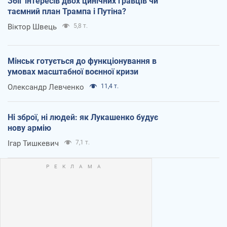
Збіг інтересів двох цинічних гравців чи
таємний план Трампа і Путіна?
Віктор Швець
5,8 т.
Мінськ готується до функціонування в
умовах масштабної воєнної кризи
Олександр Левченко
11,4 т.
Ні зброї, ні людей: як Лукашенко будує
нову армію
Ігар Тишкевич
7,1 т.